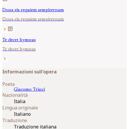
Dona eis requiem sempiternam
Dona eis requiem sempiternam
article
chevron_right
Te decet hymnus
Te decet hymnus
chevron_right
Informazioni sull'opera
Poeta
Giacomo
Trinci
Nazionalità
Italia
Lingua originale
Italiano
Traduzione
Traduzione italiana