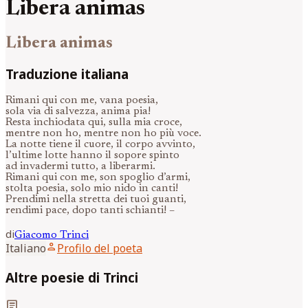
Libera animas
Libera animas
Traduzione italiana
Rimani qui con me, vana poesia,
sola via di salvezza, anima pia!
Resta inchiodata qui, sulla mia croce,
mentre non ho, mentre non ho più voce.
La notte tiene il cuore, il corpo avvinto,
l’ultime lotte hanno il sopore spinto
ad invadermi tutto, a liberarmi.
Rimani qui con me, son spoglio d’armi,
stolta poesia, solo mio nido in canti!
Prendimi nella stretta dei tuoi guanti,
rendimi pace, dopo tanti schianti! –
di
Giacomo
Trinci
person
Italiano
Profilo del poeta
Altre poesie di Trinci
article