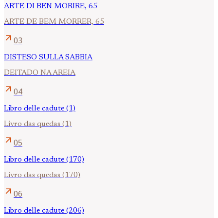
ARTE DI BEN MORIRE, 65
ARTE DE BEM MORRER, 65
arrow_outward
03
DISTESO SULLA SABBIA
DEITADO NA AREIA
arrow_outward
04
Libro delle cadute (1)
Livro das quedas (1)
arrow_outward
05
Libro delle cadute (170)
Livro das quedas (170)
arrow_outward
06
Libro delle cadute (206)