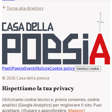
arrow_back
Torna alla directory
Poeti
Poesie
Eventi
Notizie
Cookie policy
Gestisci cookie
© 2026 Casa della poesia
Rispettiamo la tua privacy
Utilizziamo cookie tecnici e, previo consenso, cookie
analitici (Google Analytics) per migliorare il sito. Puoi
accettare, rifiutare o approfondire.
Maggiori