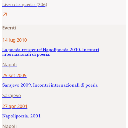
Livro das quedas (206)
arrow_outward
Eventi
14 lug 2010
La poesia resistente! Napolipoesia 2010. Incontri
internazionali di poesia.
Napoli
25 set 2009
Sarajevo 2009. Incontri internazionali di poesia
Sarajevo
27 apr 2001
Napolipoesia. 2001
Napoli