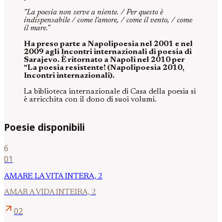
"La poesia non serve a niente. / Per questo è
indispensabile / come l'amore, / come il vento, / come
il mare."
Ha preso parte a Napolipoesia nel 2001 e nel
2009 agli Incontri internazionali di poesia di
Sarajevo. È ritornato a Napoli nel 2010 per
"La poesia resistente! (Napolipoesia 2010,
Incontri internazionali).
La biblioteca internazionale di Casa della poesia si
è arricchita con il dono di suoi volumi.
Poesie disponibili
6
01
AMARE LA VITA INTERA, 2
AMAR A VIDA INTEIRA, 2
arrow_outward
02