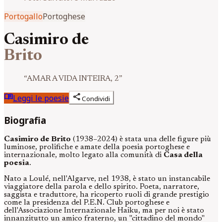
Portogallo
Portoghese
Casimiro de
Brito
“
AMAR A VIDA INTEIRA, 2
”
menu_book
share
Leggi le poesie
Condividi
Biografia
Casimiro de Brito
(1938–2024) è stata una delle figure più
luminose, prolifiche e amate della poesia portoghese e
internazionale, molto legato alla comunità di
Casa della
poesia
.
Nato a Loulé, nell'Algarve, nel 1938, è stato un instancabile
viaggiatore della parola e dello spirito. Poeta, narratore,
saggista e traduttore, ha ricoperto ruoli di grande prestigio
come la presidenza del P.E.N. Club portoghese e
dell'Associazione Internazionale Haiku, ma per noi è stato
innanzitutto un amico fraterno, un "cittadino del mondo"