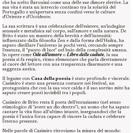
che ha scelto Baronissi come una delle sue dimore elettive. La
sua vita è stata un intreccio continuo tra la solarità del
Portogallo e un'apertura senza confini verso le culture
d'Oriente e d'Occidente.
La sua scrittura è una celebrazione dell'esistere, un'indagine
sensuale e metafisica sul corpo, sull'amore e sulla natura. De
Brito è stato un maestro della brevità e dell'intensità:
influenzato dalla filosofia Zen e dalla forma dell'Haiku, ha
saputo distillare l'universo in pochi versi, cercando sempre
l'essenza, il "punto di luce" nel buio della complessità umana.
In opere come
Ode all'amore
o
Libro delle cadute
, la sua
poesia si fa respiro, ritmo elementare che parla direttamente
al cuore del lettore con una trasparenza disarmante e una
saggezza antica.
Il legame con
Casa della poesia
è stato profondo e viscerale.
Casimiro è stato una presenza costante nei festival, un
protagonista che con la sua voce calda e il suo sorriso mite ha
saputo creare ponti invisibili tra i popoli.
Casimiro de Brito resta il poeta dell'entusiasmo (nel senso
etimologico di "avere un dio dentro"), un uomo che ha saputo
cantare la vita fino all'ultimo istante, insegnandoci che la
poesia è l'unica forza capace di vincere la caduta e celebrare
l'eterno presente.
Nelle parole di Casimiro ritroviamo la misura del mondo: