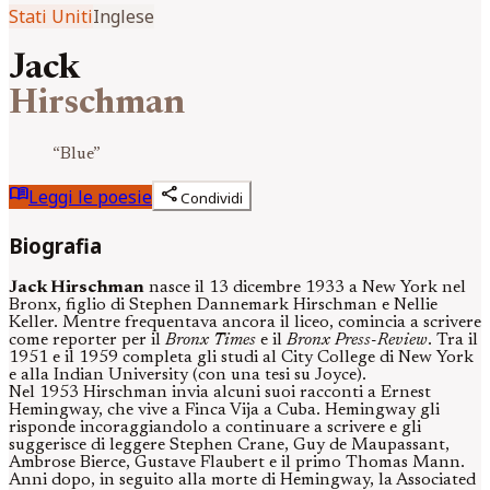
Stati Uniti
Inglese
Jack
Hirschman
“
Blue
”
menu_book
share
Leggi le poesie
Condividi
Biografia
Jack Hirschman
nasce il 13 dicembre 1933 a New York nel
Bronx, figlio di Stephen Dannemark Hirschman e Nellie
Keller. Mentre frequentava ancora il liceo, comincia a scrivere
come reporter per il
Bronx Times
e il
Bronx Press-Review
. Tra il
1951 e il 1959 completa gli studi al City College di New York
e alla Indian University (con una tesi su Joyce).
Nel 1953 Hirschman invia alcuni suoi racconti a Ernest
Hemingway, che vive a Finca Vija a Cuba. Hemingway gli
risponde incoraggiandolo a continuare a scrivere e gli
suggerisce di leggere Stephen Crane, Guy de Maupassant,
Ambrose Bierce, Gustave Flaubert e il primo Thomas Mann.
Anni dopo, in seguito alla morte di Hemingway, la Associated