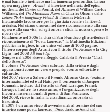
è mai banale o inefficace ma ha immensa profondità. La sua
opera maggiore –
Arcani
– si inserisce nella scia dell’epica
moderna dei
Cantos
di Pound, del
Paterson
di William Carlos
Williams, del
The Maximum Poems
di Charles Olson e delle
Letters To An Imaginary Friend
di Thomas McGrath.
Instancabile lavoratore per la giustizia sociale e la libertà
artistica. Noi siamo onorati nel dare riconoscimento alla sua
opera e alla sua vita, ed egli onora e sfida la nostra opera e le
nostre vite.”
Finalmente nel 2006 la città di San Francisco gli attribuisce il
riconoscimento di “Poeta Laureato”, la Multimedia Edizioni
pubblica in inglese, in un unico volume di 1000 pagine,
l’intero corpus degli Arcani con il titolo
The Arcanes
e la City
Lighs, nel 2008
All that’s left
.
Sempre nel 2006 riceve a Reggio Calabria il Premio “Città
dello Stretto”.
Il volume
The Arcanes
viene salutato dalla critica e dagli
appassionati come un vero e proprio evento editoriale e
culturale.
Nel 2007 riceve a Salerno il Premio Alfonso Gatto (sezione
internazionale) ed è ad Haiti per il centenario di Jacques
Roumain, invitato dal fratello di Paul Laraque, Franck
Laraque. Inoltre, lo stesso anno, è l’organizzatore degli
Incontri internazionali di poesia di San Francisco.
Nel 2008, riceve in Italia la cittadinanza onoraria di
Baronissi.
Il 2009 è un anno ricco di avvenimenti: al termine del suo
incarico come poeta laureato, l’Associazione Amici del