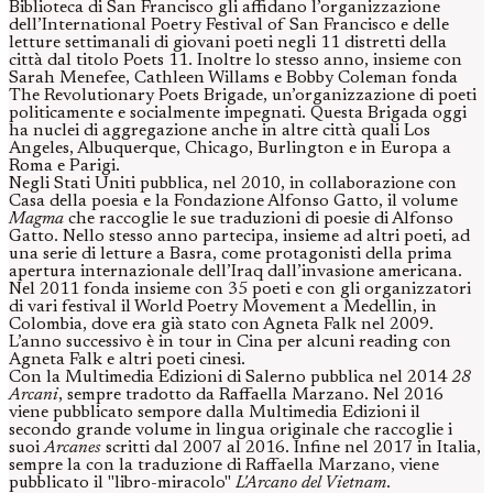
Biblioteca di San Francisco gli affidano l’organizzazione
dell’International Poetry Festival of San Francisco e delle
letture settimanali di giovani poeti negli 11 distretti della
città dal titolo Poets 11. Inoltre lo stesso anno, insieme con
Sarah Menefee, Cathleen Willams e Bobby Coleman fonda
The Revolutionary Poets Brigade, un’organizzazione di poeti
politicamente e socialmente impegnati. Questa Brigada oggi
ha nuclei di aggregazione anche in altre città quali Los
Angeles, Albuquerque, Chicago, Burlington e in Europa a
Roma e Parigi.
Negli Stati Uniti pubblica, nel 2010, in collaborazione con
Casa della poesia e la Fondazione Alfonso Gatto, il volume
Magma
che raccoglie le sue traduzioni di poesie di Alfonso
Gatto. Nello stesso anno partecipa, insieme ad altri poeti, ad
una serie di letture a Basra, come protagonisti della prima
apertura internazionale dell’Iraq dall’invasione americana.
Nel 2011 fonda insieme con 35 poeti e con gli organizzatori
di vari festival il World Poetry Movement a Medellin, in
Colombia, dove era già stato con Agneta Falk nel 2009.
L’anno successivo è in tour in Cina per alcuni reading con
Agneta Falk e altri poeti cinesi.
Con la Multimedia Edizioni di Salerno pubblica nel 2014
28
Arcani
, sempre tradotto da Raffaella Marzano. Nel 2016
viene pubblicato sempore dalla Multimedia Edizioni il
secondo grande volume in lingua originale che raccoglie i
suoi
Arcanes
scritti dal 2007 al 2016. Infine nel 2017 in Italia,
sempre la con la traduzione di Raffaella Marzano, viene
pubblicato il "libro-miracolo"
L'Arcano del Vietnam
.