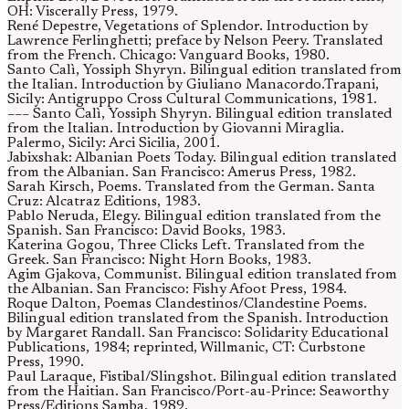
OH: Viscerally Press, 1979.
René Depestre, Vegetations of Splendor. Introduction by
Lawrence Ferlinghetti; preface by Nelson Peery. Translated
from the French. Chicago: Vanguard Books, 1980.
Santo Calì, Yossiph Shyryn. Bilingual edition translated from
the Italian. Introduction by Giuliano Manacordo.Trapani,
Sicily: Antigruppo Cross Cultural Communications, 1981.
––– Santo Calì, Yossiph Shyryn. Bilingual edition translated
from the Italian. Introduction by Giovanni Miraglia.
Palermo, Sicily: Arci Sicilia, 2001.
Jabixshak: Albanian Poets Today. Bilingual edition translated
from the Albanian. San Francisco: Amerus Press, 1982.
Sarah Kirsch, Poems. Translated from the German. Santa
Cruz: Alcatraz Editions, 1983.
Pablo Neruda, Elegy. Bilingual edition translated from the
Spanish. San Francisco: David Books, 1983.
Katerina Gogou, Three Clicks Left. Translated from the
Greek. San Francisco: Night Horn Books, 1983.
Agim Gjakova, Communist. Bilingual edition translated from
the Albanian. San Francisco: Fishy Afoot Press, 1984.
Roque Dalton, Poemas Clandestinos/Clandestine Poems.
Bilingual edition translated from the Spanish. Introduction
by Margaret Randall. San Francisco: Solidarity Educational
Publications, 1984; reprinted, Willmanic, CT: Curbstone
Press, 1990.
Paul Laraque, Fistibal/Slingshot. Bilingual edition translated
from the Haitian. San Francisco/Port-au-Prince: Seaworthy
Press/Editions Samba, 1989.