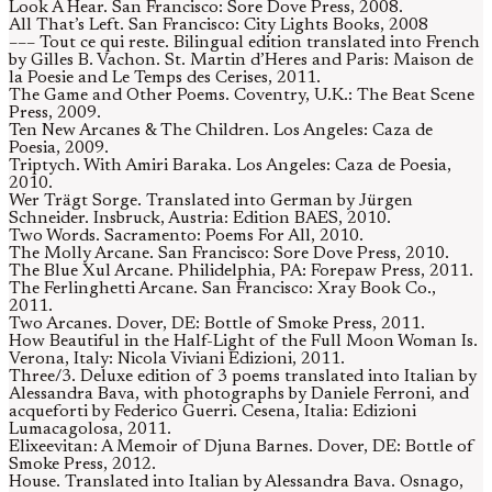
Look A Hear. San Francisco: Sore Dove Press, 2008.
All That’s Left. San Francisco: City Lights Books, 2008
––– Tout ce qui reste. Bilingual edition translated into French
by Gilles B. Vachon. St. Martin d’Heres and Paris: Maison de
la Poesie and Le Temps des Cerises, 2011.
The Game and Other Poems. Coventry, U.K.: The Beat Scene
Press, 2009.
Ten New Arcanes & The Children. Los Angeles: Caza de
Poesia, 2009.
Triptych. With Amiri Baraka. Los Angeles: Caza de Poesia,
2010.
Wer Trägt Sorge. Translated into German by Jürgen
Schneider. Insbruck, Austria: Edition BAES, 2010.
Two Words. Sacramento: Poems For All, 2010.
The Molly Arcane. San Francisco: Sore Dove Press, 2010.
The Blue Xul Arcane. Philidelphia, PA: Forepaw Press, 2011.
The Ferlinghetti Arcane. San Francisco: Xray Book Co.,
2011.
Two Arcanes. Dover, DE: Bottle of Smoke Press, 2011.
How Beautiful in the Half-Light of the Full Moon Woman Is.
Verona, Italy: Nicola Viviani Edizioni, 2011.
Three/3. Deluxe edition of 3 poems translated into Italian by
Alessandra Bava, with photographs by Daniele Ferroni, and
acqueforti by Federico Guerri. Cesena, Italia: Edizioni
Lumacagolosa, 2011.
Elixeevitan: A Memoir of Djuna Barnes. Dover, DE: Bottle of
Smoke Press, 2012.
House. Translated into Italian by Alessandra Bava. Osnago,