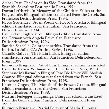
Ambar Past, The Sea on Its Side. Translated from the
Spanish. Sausalito: Post-Apollo Press, 1994.
Dorou Leftheria, In Memory of the Children Fallen at the
Polytechnic. Bilingual edition translated from the Greek. San
Francisco: Deliriodendron Press, 1994.
Rocco Scotellaro, Seven Poems of Rocco Scotellaro. Bilingual
edition translated from the Italian. San Francisco:
Deliriodendron, 1994.
Paul Celan, Light-Force. Bilingual edition translated from
the German with Angela Beske. San Francisco:
Deliriodendron Press, 1996.
Sandro Sardella, Coloredpaperbits. Translated from the
Italian. La Jolla, CA: Writing Series, 1996.
Claudio Galuzzi, The Plain Inside. Bilingual edition
translated from the Italian. San Francisco: Deliriodendron
Press, 1997.
Ferruccio Brugnaro, Fist of Sun. Bilingual edition translated
from the Italian. Willimantic, CT: Curbstone Press, 1998.
Stéphane Mallarmé, A Fling of Two Die Never Will Abolish
Chance. Bilingual edition translated from the French. San
Francisco: Deliriodendron Press, 1998.
Katerina Gogou, The Month of the Frozen Grapes. Bilingual
edition translated from the Greek. San Francisco:
Deliriodendron Press, 1998.
Martin Heidegger, Imaginings. Bilingual edition translated
from the German. San Francisco: Deliriodendron Press,
1999.
Ferruccio Brugnaro, Partial Portrait of Maria. Bilingual