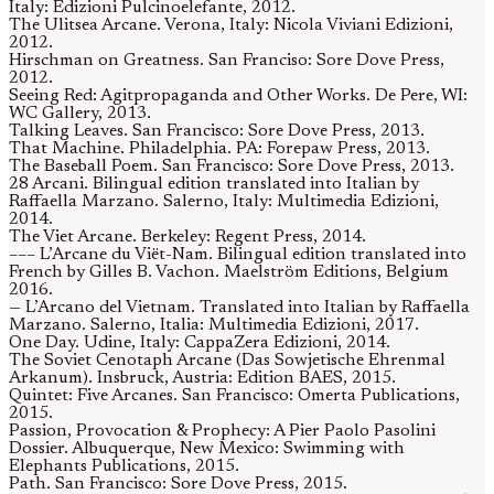
Italy: Edizioni Pulcinoelefante, 2012.
The Ulitsea Arcane. Verona, Italy: Nicola Viviani Edizioni,
2012.
Hirschman on Greatness. San Franciso: Sore Dove Press,
2012.
Seeing Red: Agitpropaganda and Other Works. De Pere, WI:
WC Gallery, 2013.
Talking Leaves. San Francisco: Sore Dove Press, 2013.
That Machine. Philadelphia. PA: Forepaw Press, 2013.
The Baseball Poem. San Francisco: Sore Dove Press, 2013.
28 Arcani. Bilingual edition translated into Italian by
Raffaella Marzano. Salerno, Italy: Multimedia Edizioni,
2014.
The Viet Arcane. Berkeley: Regent Press, 2014.
––– L’Arcane du Viët-Nam. Bilingual edition translated into
French by Gilles B. Vachon. Maelström Editions, Belgium
2016.
— L’Arcano del Vietnam. Translated into Italian by Raffaella
Marzano. Salerno, Italia: Multimedia Edizioni, 2017.
One Day. Udine, Italy: CappaZera Edizioni, 2014.
The Soviet Cenotaph Arcane (Das Sowjetische Ehrenmal
Arkanum). Insbruck, Austria: Edition BAES, 2015.
Quintet: Five Arcanes. San Francisco: Omerta Publications,
2015.
Passion, Provocation & Prophecy: A Pier Paolo Pasolini
Dossier. Albuquerque, New Mexico: Swimming with
Elephants Publications, 2015.
Path. San Francisco: Sore Dove Press, 2015.