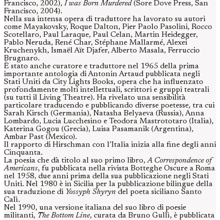
Francisco, 2002),
I was Born Murdered
(Sore Dove Press, San
Francisco, 2004).
Nella sua intensa opera di traduttore ha lavorato su autori
come Mayakovsky, Roque Dalton, Pier Paolo Pasolini, Rocco
Scotellaro, Paul Laraque, Paul Celan, Martin Heidegger,
Pablo Neruda, René Char, Stéphane Mallarmé, Alexei
Kruchenykh, Ismaël Aït Djafer, Alberto Masala, Ferruccio
Brugnaro.
È stato anche curatore e traduttore nel 1965 della prima
importante antologia di Antonin Artaud pubblicata negli
Stati Uniti da City Lights Books, opera che ha influenzato
profondamente molti intellettuali, scrittori e gruppi teatrali
(su tutti il Living Theatre). Ha rivelato una sensibilità
particolare traducendo e pubblicando diverse poetesse, tra cui
Sarah Kirsch (Germania), Natasha Belyaeva (Russia), Anna
Lombardo, Lucia Lucchesino e Teodora Mastrototaro (Italia),
Katerina Gogou (Grecia), Luisa Pasamanik (Argentina),
Ambar Past (Mexico).
Il rapporto di Hirschman con l’Italia inizia alla fine degli anni
Cinquanta.
La poesia che dà titolo al suo primo libro,
A Correspondence of
Americans
, fu pubblicata nella rivista Botteghe Oscure a Roma
nel 1958, due anni prima della sua pubblicazione negli Stati
Uniti. Nel 1980 è in Sicilia per la pubblicazione bilingue della
sua traduzione di
Yossyph Shyryn
del poeta siciliano Santo
Calì.
Nel 1990, una versione italiana del suo libro di poesie
militanti,
The Bottom Line
, curata da Bruno Gullì, è pubblicata