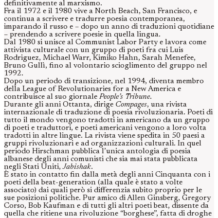
definitivamente al marxismo.
Fra il 1972 e il 1980 vive a North Beach, San Francisco, e
continua a scrivere e tradurre poesia contemporanea,
imparando il russo e – dopo un anno di traduzioni quotidiane
– prendendo a scrivere poesie in quella lingua.
Dal 1980 si unisce al Communist Labor Party e lavora come
attivista culturale con un gruppo di poeti fra cui Luis
Rodriguez, Michael Warr, Kimiko Hahn, Sarah Menefee,
Bruno Gullì, fino al volontario scioglimento del gruppo nel
1992.
Dopo un periodo di transizione, nel 1994, diventa membro
della League of Revolutionaries for a New America e
contribuisce al suo giornale
People’s Tribune
.
Durante gli anni Ottanta, dirige
Compages
, una rivista
internazionale di traduzione di poesia rivoluzionaria. Poeti di
tutto il mondo vengono tradotti in americano da un gruppo
di poeti e traduttori, e poeti americani vengono a loro volta
tradotti in altre lingue. La rivista viene spedita in 50 paesi a
gruppi rivoluzionari e ad organizzazioni culturali. In quel
periodo Hirschman pubblica l’unica antologia di poesia
albanese degli anni comunisti che sia mai stata pubblicata
negli Stati Uniti,
Jabishak
.
È stato in contatto fin dalla metà degli anni Cinquanta con i
poeti della beat-generation (alla quale è stato a volte
associato) dai quali però si differenzia subito proprio per le
sue posizioni politiche. Pur amico di Allen Ginsberg, Gregory
Corso, Bob Kaufman e di tutti gli altri poeti beat, dissente da
quella che ritiene una rivoluzione “borghese”, fatta di droghe