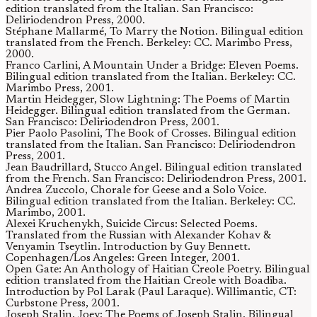
edition translated from the Italian. San Francisco:
Deliriodendron Press, 2000.
Stéphane Mallarmé, To Marry the Notion. Bilingual edition
translated from the French. Berkeley: CC. Marimbo Press,
2000.
Franco Carlini, A Mountain Under a Bridge: Eleven Poems.
Bilingual edition translated from the Italian. Berkeley: CC.
Marimbo Press, 2001.
Martin Heidegger, Slow Lightning: The Poems of Martin
Heidegger. Bilingual edition translated from the German.
San Francisco: Deliriodendron Press, 2001.
Pier Paolo Pasolini, The Book of Crosses. Bilingual edition
translated from the Italian. San Francisco: Deliriodendron
Press, 2001.
Jean Baudrillard, Stucco Angel. Bilingual edition translated
from the French. San Francisco: Deliriodendron Press, 2001.
Andrea Zuccolo, Chorale for Geese and a Solo Voice.
Bilingual edition translated from the Italian. Berkeley: CC.
Marimbo, 2001.
Alexei Kruchenykh, Suicide Circus: Selected Poems.
Translated from the Russian with Alexander Kohav &
Venyamin Tseytlin. Introduction by Guy Bennett.
Copenhagen/Los Angeles: Green Integer, 2001.
Open Gate: An Anthology of Haitian Creole Poetry. Bilingual
edition translated from the Haitian Creole with Boadiba.
Introduction by Pol Larak (Paul Laraque). Willimantic, CT:
Curbstone Press, 2001.
Joseph Stalin, Joey: The Poems of Joseph Stalin. Bilingual