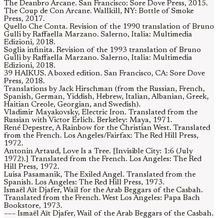
The Deanbro Arcane. San Francisco: Sore Dove Press, 2015.
The Coup de Con Arcane. Wallkill, NY: Bottle of Smoke
Press, 2017.
Quello Che Conta. Revision of the 1990 translation of Bruno
Gulli by Raffaella Marzano. Salerno, Italia: Multimedia
Edizioni, 2018.
Soglia infinita. Revision of the 1993 translation of Bruno
Gulli by Raffaella Marzano. Salerno, Italia: Multimedia
Edizioni, 2018.
39 HAIKUS. A boxed edition. San Francisco, CA: Sore Dove
Press, 2018.
Translations by Jack Hirschman (from the Russian, French,
Spanish, German, Yiddish, Hebrew, Italian, Albanian, Greek,
Haitian Creole, Georgian, and Swedish).
Vladimir Mayakovsky, Electric Iron. Translated from the
Russian with Victor Erlich. Berkeley: Maya, 1971.
René Depestre, A Rainbow for the Christian West. Translated
from the French. Los Angeles/Fairfax: The Red Hill Press,
1972.
Antonin Artaud, Love Is a Tree. [Invisible City: 1:6 (July
1972).] Translated from the French. Los Angeles: The Red
Hill Press, 1972.
Luisa Pasamanik, The Exiled Angel. Translated from the
Spanish. Los Angeles: The Red Hill Press, 1973.
Ismaël Aït Djafer, Wail for the Arab Beggars of the Casbah.
Translated from the French. West Los Angeles: Papa Bach
Bookstore, 1973.
––– Ismaël Aït Djafer, Wail of the Arab Beggars of the Casbah.