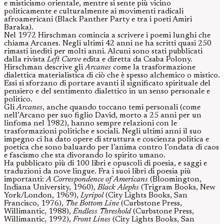
e misticismo orientale, mentre si sente più vicino
politicamente e culturalmente ai movimenti radicali
afroamericani (Black Panther Party e tra i poeti Amiri
Baraka).
Nel 1972 Hirschman comincia a scrivere i poemi lunghi che
chiama Arcanes. Negli ultimi 42 anni ne ha scritti quasi 250
rimasti inediti per molti anni. Alcuni sono stati pubblicati
dalla rivista
Left Curve
edita e diretta da Csaba Polony.
Hirschman descrive gli
Arcanes
come la trasformazione
dialettica materialistica di ciò che è spesso alchemico o mistico.
Essi si sforzano di portare avanti il significato spirituale del
pensiero e del sentimento dialettico in un senso personale e
politico.
Gli
Arcanes
, anche quando toccano temi personali (come
nell’Arcano per suo figlio David, morto a 25 anni per un
linfoma nel 1982), hanno sempre relazioni con le
trasformazioni politiche e sociali. Negli ultimi anni il suo
impegno ci ha dato opere di struttura e coscienza politica e
poetica che sono baluardo per l’anima contro l’ondata di caos
e fascismo che sta divorando lo spirito umano.
Ha pubblicato più di 100 libri e opuscoli di poesia, e saggi e
traduzioni da nove lingue. Fra i suoi libri di poesia più
importanti:
A Correspondence of Americans
(Bloomington,
Indiana University, 1960),
Black Alephs
(Trigram Books, New
York/London, 1969),
Lyripol
(City Lights Books, San
Francisco, 1976),
The Bottom Line
(Curbstone Press,
Willimantic, 1988),
Endless Threshold
(Curbstone Press,
Willimantic, 1992),
Front Lines
(City Lights Books, San