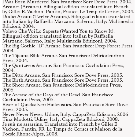
I Was Born Murdered. San Francisco: Sore Dove Press, 2004.
Arcanes (Arcanes). Bilingual edition translated into French
by Gilles B. Vachon. Pantin, France: Le Temp de Cerises, 2004.
Dodici Arcani (Twelve Arcanes). Bilingual edition translated
into Italian by Raffaella Marzano. Salerno, Italy: Multimedia
Edizioni, 2004.
Volevo Che Voi Lo Sapeste (Wanted You to Know It).
Bilingual edition translated into Italian by Raffaella
Marzano. Salerno, Italy: Multimedia Editizoni, 2004.
The Big Gothic “D” Arcane. San Francisco: Deep Forest Press,
2004
The Tijuana Bible Arcane. San Francisco: Deliriodendron
Press, 2004.
The Quntzeros Arcane. San Francisco: Cuchulainn Press,
2004.
The Ditto Arcane. San Francisco: Sore Dove Press, 2005.
The Birth Arcane. San Francisco: Sore Dove Press, 2005.
The Sheer Arcane. San Francisco: Deliriodendron Press,
2005.
The Arcane of the Days of the Dead. San Francisco:
Cuchulainn Press, 2005.
River of Quicksilver: Haikrostics. San Francisco: Sore Dove
Press, 2005.
Never Never Never. Udine, Italy: CappaZeta Edizioni, 2006 .
Tina Modotti. Udine, Italy: CappaZeta Edizioni, 2008.
Je suis ne assassine. Translated into French by Gilles B.
Vachon. Pantin, FR: Le Temps de Cerises et Maison de la
Poesie Rhone-Alpes, 2008.