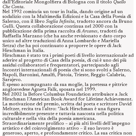
dall’Editoriale Mongolfiera di Bologna con il titolo
Quello
Che Conta
.
Nel 1992 comincia un tour in Italia, dando origine ad un
sodalizio con la Multimedia Edizioni e la Casa della Poesia di
Salerno, con il libro
Soglia Infinita
, tradotto ancora da Bruno
Gullì. Questa collaborazione continua nel 2000 con la
pubblicazione della prima raccolta di
Arcanes
, tradotti da
Raffaella Marzano (che ha anche revisionato e dato corpo
unico ad altre traduzioni di Anna Lombardo e Mariella
Setzu) che ha poi continuato a proporre le opere di Jack
Hirschman in Italia.
Hirschman è stato tra i primi poeti di livello internazionale ad
aderire al progetto di Casa della poesia, di cui è uno dei più
assidui collaboratori e frequentatori, partecipando agli
Incontri internazionali di poesia che si sono svolti a Salerno,
Napoli, Baronissi, Amalfi, Pistoia, Trieste, Reggio Calabria,
Sarajevo.
È spesso accompagnato da sua moglie, la poetessa e pittrice
anglosvedese Agneta Falk, sposata nel 1999.
Nel 2002 la Before Columbus Foundation attribuisce a Jack
Hirschman l’American Book Award for Lifetime Achievement.
La motivazione del premio, scritta dal poeta e scrittore David
Meltzer, recita tra l’altro: “Jack Hirschman è una figura
incredibilmente presente e tuttavia nascosta nella politica
culturale e nella vita della poesia americana.
Straordinariamente prolifico – ai più alti livelli dell’impegno
artistico e del coinvolgimento attivo – il suo lavoro è
generoso, aperto, e profondamente critico. La sua critica non