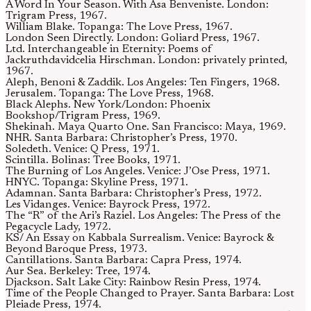
A Word In Your Season. With Asa Benveniste. London:
Trigram Press, 1967.
William Blake. Topanga: The Love Press, 1967.
London Seen Directly. London: Goliard Press, 1967.
Ltd. Interchangeable in Eternity: Poems of
Jackruthdavidcelia Hirschman. London: privately printed,
1967.
Aleph, Benoni & Zaddik. Los Angeles: Ten Fingers, 1968.
Jerusalem. Topanga: The Love Press, 1968.
Black Alephs. New York/London: Phoenix
Bookshop/Trigram Press, 1969.
Shekinah. Maya Quarto One. San Francisco: Maya, 1969.
NHR. Santa Barbara: Christopher’s Press, 1970.
Soledeth. Venice: Q Press, 1971.
Scintilla. Bolinas: Tree Books, 1971.
The Burning of Los Angeles. Venice: J’Ose Press, 1971.
HNYC. Topanga: Skyline Press, 1971.
Adamnan. Santa Barbara: Christopher’s Press, 1972.
Les Vidanges. Venice: Bayrock Press, 1972.
The “R” of the Ari’s Raziel. Los Angeles: The Press of the
Pegacycle Lady, 1972.
KS/ An Essay on Kabbala Surrealism. Venice: Bayrock &
Beyond Baroque Press, 1973.
Cantillations. Santa Barbara: Capra Press, 1974.
Aur Sea. Berkeley: Tree, 1974.
Djackson. Salt Lake City: Rainbow Resin Press, 1974.
Time of the People Changed to Prayer. Santa Barbara: Lost
Pleiade Press, 1974.