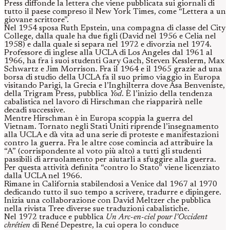
Press diffonde la lettera che viene pubblicata sui giornali di
tutto il paese compreso il New York Times, come “Lettera a un
giovane scrittore”.
Nel 1954 sposa Ruth Epstein, una compagna di classe del City
College, dalla quale ha due figli (David nel 1956 e Celia nel
1958) e dalla quale si separa nel 1972 e divorzia nel 1974.
Professore di inglese alla UCLA di Los Angeles dal 1961 al
1966, ha fra i suoi studenti Gary Gach, Steven Kesslerm, Max
Schwartz e Jim Morrison. Fra il 1964 e il 1965 grazie ad una
borsa di studio della UCLA fa il suo primo viaggio in Europa
visitando Parigi, la Grecia e l’Inghilterra dove Asa Benveniste,
della Trigram Press, pubblica
Yod
. È l’inizio della tendenza
cabalistica nel lavoro di Hirschman che riapparirà nelle
decadi successive.
Mentre Hirschman è in Europa scoppia la guerra del
Vietnam. Tornato negli Stati Uniti riprende l’insegnamento
alla UCLA e dà vita ad una serie di proteste e manifestazioni
contro la guerra. Fra le altre cose comincia ad attribuire la
“A” (corrispondente al voto più alto) a tutti gli studenti
passibili di arruolamento per aiutarli a sfuggire alla guerra.
Per questa attività definita “contro lo Stato” viene licenziato
dalla UCLA nel 1966.
Rimane in California stabilendosi a Venice dal 1967 al 1970
dedicando tutto il suo tempo a scrivere, tradurre e dipingere.
Inizia una collaborazione con David Meltzer che pubblica
nella rivista Tree diverse sue traduzioni cabalistiche.
Nel 1972 traduce e pubblica
Un Arc-en-ciel pour l’Occident
chrétien
di René Depestre, la cui opera lo conduce