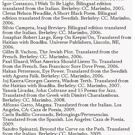
Igor Costanzo, I Wish To Be Light. Bilingual edition
translated from the Italian. Berkeley: CC. Marimbo, 2005.
Cletus Nelson Nwadike, A Short Black Poem. Bilingual
edition translated from the Swedish. Berkeley: CC. Marimbo,
2006.
Silvio Cumpeta, Iraqi Breviary. Bilingual edition translated
from the Italian. Berkeley: CC. Marimbo, 2006.
Josaphat-Robert Large, Keep On Keepin’On, Translated from
Haitian with Boadiba. Universe Publishers, Lincoln, NE,
2006.
Gilles B. Vachon, The Jewish Plot. Translated from the
French. Berkeley: CC. Marimbo, 2006.
Paul Eluard, What America Should Listen To. Translated
from the French. San Francisco: Sore Dove Press, 2006.
Hakan Pettersson, Eye Power. Translated from the Swedish
with Agneta Falk. Berkeley: CC. Marimbo, 2006.
Joj Kastra/Georges Castera, Wisdom Teeth. Translated from
the Haitian with Boadiba. Berkeley: CC. Marimbo, 2007.
Yannis Livadas, John Coltrane and 15 Poems for Jazz.
Translated from the Greek with Dimitri Charalambous.
Berkeley: CC. Marimbo, 2008.
Alfonso Gatto, Magma. Translated from the Italian. Los
Angeles, CA: Caza de Poesia, 2009.
Carla Badillo Coronado, Belongings/Pertenencias.
Translated from the Spanish. Los Angeles: Caza de Poesia,
2009.
Sandro Spinazzi, Beyond the Curve on the Path. Translated
from the Italian. Berkeley: CC. Marimbo, 2009.