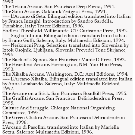
1990.
The Triana Arcane. San Francisco: Deep Forest, 1991.
The Satin Arcane. Oakland: Zeitgeist Press, 1991.
––– L’Arcano di Seta. Bilingual edition translated into Italian
by Franca Inzaghi. Introduction by Sandro Sardella.
Piombino, Italy: Tracce Edizioni, 1996.
Endless Threshold. Willimantic, CT: Curbstone Press, 1992.
––– Soglia Infinita. Bilingual edition translated into Italian
by Bruno Gullì. Salerno, Italy: Multimedia Edizioni, 1994.
––– Neskoncni Prag. Selections translated into Slovenian by
Iztok Osojnik. Ljubljana, Slovenia: Prevedel Tone Skrjanec,
1996.
The Back of a Spoon. San Francisco: Manic D Press, 1992.
The Heartbeat Arcane. Farmington, NM: Yoo-Hoo Press,
1993.
The Xibalba Arcane. Washington, D.C.: Azul Editions, 1994.
––– L’Arcano Xibalba. Bilingual edition translated into Italian
by Anna Lombardo. Salerno, Italy: Multimedia Edizioni,
1997.
The Arcane on a Stick. San Francisco: Roadkill Press, 1995.
The Graffiti Arcane. San Francisco: Deliriodendron Press,
1995.
Culture And Struggle. Chicago: National Organizing
Committee, 1995.
The Green Chakra Arcane. San Francisco: Deliriodendron
Press, 1996.
L’Arcano di Pasolini. translated into Italian by Mariella
Setzu. Salerno: Multimedia Edizioni, 1996.