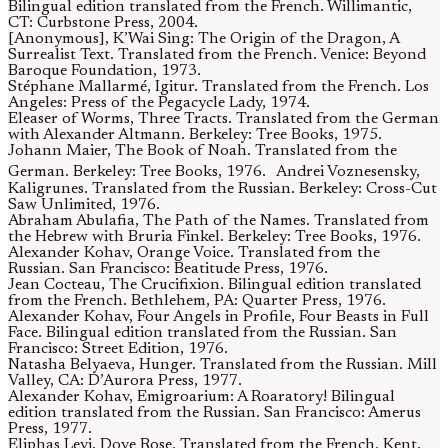
Bilingual edition translated from the French. Willimantic,
CT: Curbstone Press, 2004.
[Anonymous], K’Wai Sing: The Origin of the Dragon, A
Surrealist Text. Translated from the French. Venice: Beyond
Baroque Foundation, 1973.
Stéphane Mallarmé, Igitur. Translated from the French. Los
Angeles: Press of the Pegacycle Lady, 1974.
Eleaser of Worms, Three Tracts. Translated from the German
with Alexander Altmann. Berkeley: Tree Books, 1975.
Johann Maier, The Book of Noah. Translated from the
German. Berkeley: Tree Books, 1976. Andrei Voznesensky,
Kaligrunes. Translated from the Russian. Berkeley: Cross-Cut
Saw Unlimited, 1976.
Abraham Abulafia, The Path of the Names. Translated from
the Hebrew with Bruria Finkel. Berkeley: Tree Books, 1976.
Alexander Kohav, Orange Voice. Translated from the
Russian. San Francisco: Beatitude Press, 1976.
Jean Cocteau, The Crucifixion. Bilingual edition translated
from the French. Bethlehem, PA: Quarter Press, 1976.
Alexander Kohav, Four Angels in Profile, Four Beasts in Full
Face. Bilingual edition translated from the Russian. San
Francisco: Street Edition, 1976.
Natasha Belyaeva, Hunger. Translated from the Russian. Mill
Valley, CA: D’Aurora Press, 1977.
Alexander Kohav, Emigroarium: A Roaratory! Bilingual
edition translated from the Russian. San Francisco: Amerus
Press, 1977.
Eliphas Levi, Dove Rose. Translated from the French. Kent,