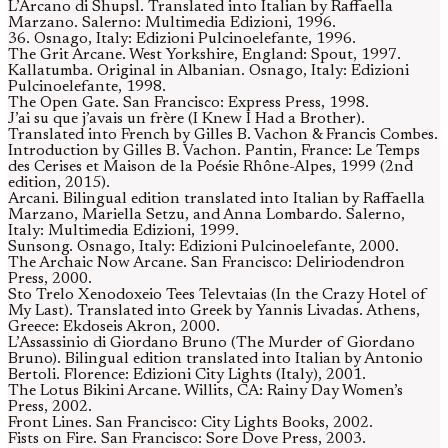
L’Arcano di Shupsl. Translated into Italian by Raffaella
Marzano. Salerno: Multimedia Edizioni, 1996.
36. Osnago, Italy: Edizioni Pulcinoelefante, 1996.
The Grit Arcane. West Yorkshire, England: Spout, 1997.
Kallatumba. Original in Albanian. Osnago, Italy: Edizioni
Pulcinoelefante, 1998.
The Open Gate. San Francisco: Express Press, 1998.
J’ai su que j’avais un frère (I Knew I Had a Brother).
Translated into French by Gilles B. Vachon & Francis Combes.
Introduction by Gilles B. Vachon. Pantin, France: Le Temps
des Cerises et Maison de la Poésie Rhône-Alpes, 1999 (2nd
edition, 2015).
Arcani. Bilingual edition translated into Italian by Raffaella
Marzano, Mariella Setzu, and Anna Lombardo. Salerno,
Italy: Multimedia Edizioni, 1999.
Sunsong. Osnago, Italy: Edizioni Pulcinoelefante, 2000.
The Archaic Now Arcane. San Francisco: Deliriodendron
Press, 2000.
Sto Trelo Xenodoxeio Tees Televtaias (In the Crazy Hotel of
My Last). Translated into Greek by Yannis Livadas. Athens,
Greece: Ekdoseis Akron, 2000.
L’Assassinio di Giordano Bruno (The Murder of Giordano
Bruno). Bilingual edition translated into Italian by Antonio
Bertoli. Florence: Edizioni City Lights (Italy), 2001.
The Lotus Bikini Arcane. Willits, CA: Rainy Day Women’s
Press, 2002.
Front Lines. San Francisco: City Lights Books, 2002.
Fists on Fire. San Francisco: Sore Dove Press, 2003.