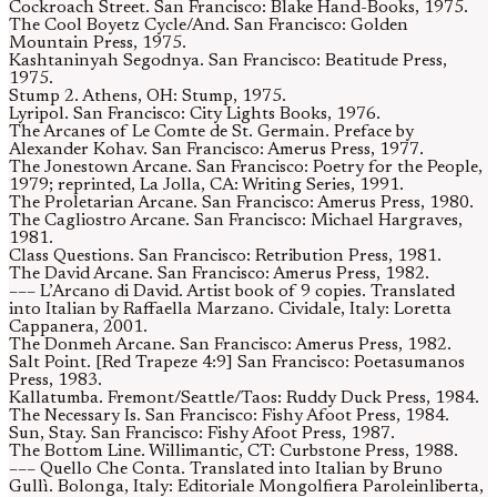
Cockroach Street. San Francisco: Blake Hand-Books, 1975.
The Cool Boyetz Cycle/And. San Francisco: Golden
Mountain Press, 1975.
Kashtaninyah Segodnya. San Francisco: Beatitude Press,
1975.
Stump 2. Athens, OH: Stump, 1975.
Lyripol. San Francisco: City Lights Books, 1976.
The Arcanes of Le Comte de St. Germain. Preface by
Alexander Kohav. San Francisco: Amerus Press, 1977.
The Jonestown Arcane. San Francisco: Poetry for the People,
1979; reprinted, La Jolla, CA: Writing Series, 1991.
The Proletarian Arcane. San Francisco: Amerus Press, 1980.
The Cagliostro Arcane. San Francisco: Michael Hargraves,
1981.
Class Questions. San Francisco: Retribution Press, 1981.
The David Arcane. San Francisco: Amerus Press, 1982.
––– L’Arcano di David. Artist book of 9 copies. Translated
into Italian by Raffaella Marzano. Cividale, Italy: Loretta
Cappanera, 2001.
The Donmeh Arcane. San Francisco: Amerus Press, 1982.
Salt Point. [Red Trapeze 4:9] San Francisco: Poetasumanos
Press, 1983.
Kallatumba. Fremont/Seattle/Taos: Ruddy Duck Press, 1984.
The Necessary Is. San Francisco: Fishy Afoot Press, 1984.
Sun, Stay. San Francisco: Fishy Afoot Press, 1987.
The Bottom Line. Willimantic, CT: Curbstone Press, 1988.
––– Quello Che Conta. Translated into Italian by Bruno
Gullì. Bolonga, Italy: Editoriale Mongolfiera Paroleinliberta,