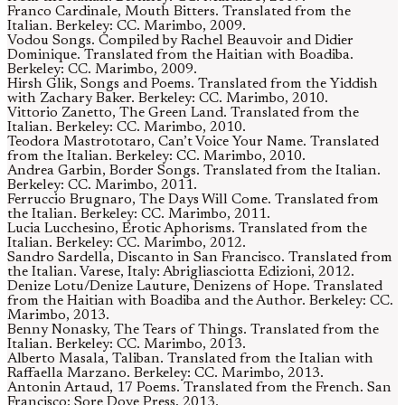
Franco Cardinale, Mouth Bitters. Translated from the
Italian. Berkeley: CC. Marimbo, 2009.
Vodou Songs. Compiled by Rachel Beauvoir and Didier
Dominique. Translated from the Haitian with Boadiba.
Berkeley: CC. Marimbo, 2009.
Hirsh Glik, Songs and Poems. Translated from the Yiddish
with Zachary Baker. Berkeley: CC. Marimbo, 2010.
Vittorio Zanetto, The Green Land. Translated from the
Italian. Berkeley: CC. Marimbo, 2010.
Teodora Mastrototaro, Can’t Voice Your Name. Translated
from the Italian. Berkeley: CC. Marimbo, 2010.
Andrea Garbin, Border Songs. Translated from the Italian.
Berkeley: CC. Marimbo, 2011.
Ferruccio Brugnaro, The Days Will Come. Translated from
the Italian. Berkeley: CC. Marimbo, 2011.
Lucia Lucchesino, Erotic Aphorisms. Translated from the
Italian. Berkeley: CC. Marimbo, 2012.
Sandro Sardella, Discanto in San Francisco. Translated from
the Italian. Varese, Italy: Abrigliasciotta Edizioni, 2012.
Denize Lotu/Denize Lauture, Denizens of Hope. Translated
from the Haitian with Boadiba and the Author. Berkeley: CC.
Marimbo, 2013.
Benny Nonasky, The Tears of Things. Translated from the
Italian. Berkeley: CC. Marimbo, 2013.
Alberto Masala, Taliban. Translated from the Italian with
Raffaella Marzano. Berkeley: CC. Marimbo, 2013.
Antonin Artaud, 17 Poems. Translated from the French. San
Francisco: Sore Dove Press, 2013.