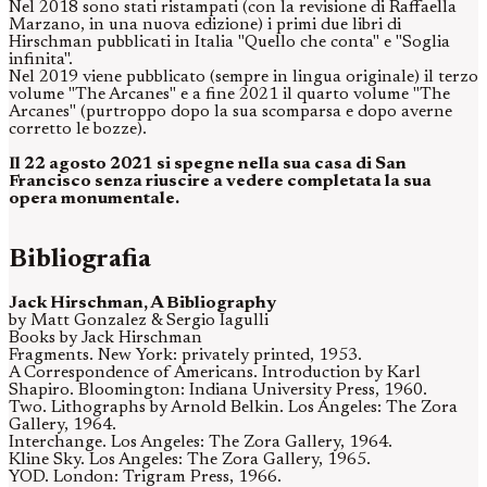
Nel 2018 sono stati ristampati (con la revisione di Raffaella
Marzano, in una nuova edizione) i primi due libri di
Hirschman pubblicati in Italia "Quello che conta" e "Soglia
infinita".
Nel 2019 viene pubblicato (sempre in lingua originale) il terzo
volume "The Arcanes" e a fine 2021 il quarto volume "The
Arcanes" (purtroppo dopo la sua scomparsa e dopo averne
corretto le bozze).
Il 22 agosto 2021 si spegne nella sua casa di San
Francisco senza riuscire a vedere completata la sua
opera monumentale.
Bibliografia
Jack Hirschman, A Bibliography
by Matt Gonzalez & Sergio Iagulli
Books by Jack Hirschman
Fragments. New York: privately printed, 1953.
A Correspondence of Americans. Introduction by Karl
Shapiro. Bloomington: Indiana University Press, 1960.
Two. Lithographs by Arnold Belkin. Los Angeles: The Zora
Gallery, 1964.
Interchange. Los Angeles: The Zora Gallery, 1964.
Kline Sky. Los Angeles: The Zora Gallery, 1965.
YOD. London: Trigram Press, 1966.