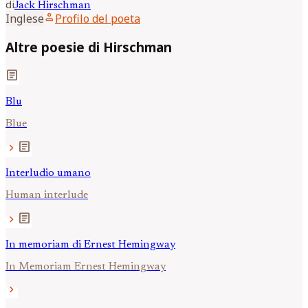
di
Jack
Hirschman
person
Inglese
Profilo del poeta
Altre poesie di Hirschman
article
Blu
Blue
article
chevron_right
Interludio umano
Human interlude
article
chevron_right
In memoriam di Ernest Hemingway
In Memoriam Ernest Hemingway
chevron_right