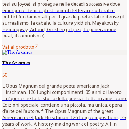
tesi su Joyce), si prosegue nelle decadi successive dove
emergono i temi e gli strumenti letterari, culturali e
politici fondamentali per il grande poeta statunitense (il
surrealismo, la cabala, la cultura yiddish, Mayakovsky,
Hemingway, Artaud, Ginsberg, il jazz, la generazione
beat, il comunismo).
arrow_outward
Vai al prodotto
The Arcanes
50
L'Opus Magnum del grande poeta americano Jack
Hirschman. 126 lunghi componimenti, 35 anni di lavoro.
Un'opera che fa la storia della poesia. Tutta in americano.
Edizioni speciale: contiene una piccola, ma unica, opera
d'arte dell'autore. * The Opus Magnum of the great
American poet Jack Hirschman. 126 long compositions, 35
years of work. A history-making work of poetry. All in