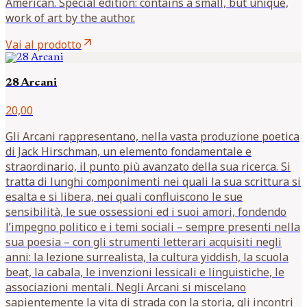
American. Special edition: contains a small, but unique,
work of art by the author.
arrow_outward
Vai al prodotto
28 Arcani
20,00
Gli Arcani rappresentano, nella vasta produzione poetica
di Jack Hirschman, un elemento fondamentale e
straordinario, il punto più avanzato della sua ricerca. Si
tratta di lunghi componimenti nei quali la sua scrittura si
esalta e si libera, nei quali confluiscono le sue
sensibilità, le sue ossessioni ed i suoi amori, fondendo
l’impegno politico e i temi sociali – sempre presenti nella
sua poesia – con gli strumenti letterari acquisiti negli
anni: la lezione surrealista, la cultura yiddish, la scuola
beat, la cabala, le invenzioni lessicali e linguistiche, le
associazioni mentali. Negli Arcani si miscelano
sapientemente la vita di strada con la storia, gli incontri