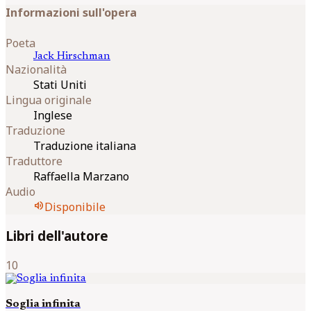
Informazioni sull'opera
Poeta
Jack
Hirschman
Nazionalità
Stati Uniti
Lingua originale
Inglese
Traduzione
Traduzione italiana
Traduttore
Raffaella Marzano
Audio
volume_up
Disponibile
Libri dell'autore
10
Soglia infinita