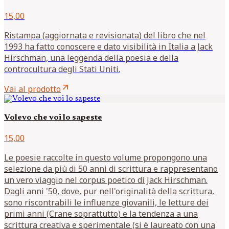
15,00
Ristampa (aggiornata e revisionata) del libro che nel
1993 ha fatto conoscere e dato visibilità in Italia a Jack
Hirschman, una leggenda della poesia e della
controcultura degli Stati Uniti.
arrow_outward
Vai al prodotto
Volevo che voi lo sapeste
15,00
Le poesie raccolte in questo volume propongono una
selezione da più di 50 anni di scrittura e rappresentano
un vero viaggio nel corpus poetico di Jack Hirschman.
Dagli anni '50, dove, pur nell'originalità della scrittura,
sono riscontrabili le influenze giovanili, le letture dei
primi anni (Crane soprattutto) e la tendenza a una
scrittura creativa e sperimentale (si è laureato con una