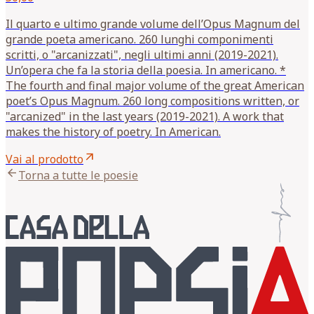
Il quarto e ultimo grande volume dell’Opus Magnum del
grande poeta americano. 260 lunghi componimenti
scritti, o "arcanizzati", negli ultimi anni (2019-2021).
Un’opera che fa la storia della poesia. In americano. *
The fourth and final major volume of the great American
poet’s Opus Magnum. 260 long compositions written, or
"arcanized" in the last years (2019-2021). A work that
makes the history of poetry. In American.
arrow_outward
Vai al prodotto
arrow_back
Torna a tutte le poesie