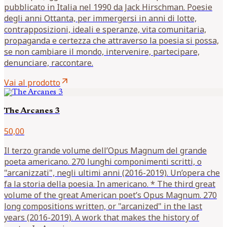
pubblicato in Italia nel 1990 da Jack Hirschman. Poesie
degli anni Ottanta, per immergersi in anni di lotte,
contrapposizioni, ideali e speranze, vita comunitaria,
propaganda e certezza che attraverso la poesia si possa,
se non cambiare il mondo, intervenire, partecipare,
denunciare, raccontare.
arrow_outward
Vai al prodotto
The Arcanes 3
50,00
Il terzo grande volume dell’Opus Magnum del grande
poeta americano. 270 lunghi componimenti scritti, o
"arcanizzati", negli ultimi anni (2016-2019). Un’opera che
fa la storia della poesia. In americano. * The third great
volume of the great American poet’s Opus Magnum. 270
long compositions written, or "arcanized" in the last
years (2016-2019). A work that makes the history of