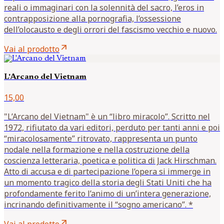
reali o immaginari con la solennità del sacro, l’eros in
contrapposizione alla pornografia, l’ossessione
dell’olocausto e degli orrori del fascismo vecchio e nuovo.
arrow_outward
Vai al prodotto
L'Arcano del Vietnam
15,00
"L’Arcano del Vietnam" è un “libro miracolo”. Scritto nel
1972, rifiutato da vari editori, perduto per tanti anni e poi
“miracolosamente” ritrovato, rappresenta un punto
nodale nella formazione e nella costruzione della
coscienza letteraria, poetica e politica di Jack Hirschman.
Atto di accusa e di partecipazione l’opera si immerge in
un momento tragico della storia degli Stati Uniti che ha
profondamente ferito l’animo di un’intera generazione,
incrinando definitivamente il “sogno americano”. *
arrow_outward
Vai al prodotto