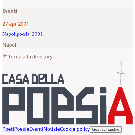
Eventi
27 apr 2001
Napolipoesia. 2001
Napoli
arrow_back
Torna alla directory
Poeti
Poesie
Eventi
Notizie
Cookie policy
Gestisci cookie