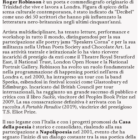
Roger Robinson
è un poeta e commediografo originario di
Trinidad che vive e lavora a Londra. Figura di spicco della
scena culturale contemporanea, è stato indicato da "Decibel"
come uno dei 50 scrittori che hanno più influenzato la
letteratura nero-britannica negli ultimi cinquant’anni.
Artista multidisciplinare, ha tenuto letture, performance e
workshop in tutto il mondo, distinguendosi per la sua
partecipazione alle poetry jams “Speakers Corna” e per la sua
militanza nella Urban Poets Society and Chocolate Art. La
sua attività teatrale e istituzionale lo ha visto ricevere
incarichi di prestigio da enti come il Theatre Royal Stratford
East, il National Trust, London Open House e la National
Portrait Gallery. Robinson ha svolto un ruolo fondamentale
nella programmazione di happening poetici nell'area di
Londra e, nel 2000, ha intrapreso un tour con la band
Speeka, esibendosi in festival iconici come Glastonbury ed
Edimburgo. Incaricato dal British Council per tour
internazionali, ha raggiunto un grande successo di pubblico e
critica con il libro
Suckle
, vincitore del Peoples Book Prize nel
2009. La sua consacrazione definitiva è arrivata con la
raccolta
A Portable Paradise
(2019), vincitrice del prestigioso
T.S. Eliot Prize.
Il suo legame con l’Italia e con i progetti promossi da
Casa
della poesia
è storico e consolidato, risalendo alla sua
partecipazione a
Napolipoesia
nel 2001, evento che ha
segnato l'inizio di un dialogo costante tra la sua poetica della