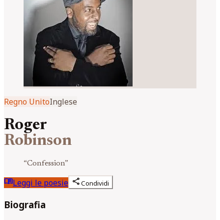
Regno Unito
Inglese
Roger
Robinson
“
Confession
”
menu_book
share
Leggi le poesie
Condividi
Biografia