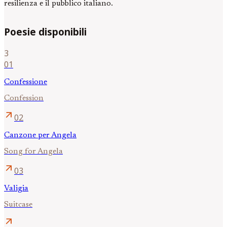
resilienza e il pubblico italiano.
Poesie disponibili
3
01
Confessione
Confession
arrow_outward
02
Canzone per Angela
Song for Angela
arrow_outward
03
Valigia
Suitcase
arrow_outward