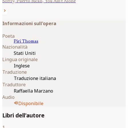
Softly, Puerto Rican, You Ain't Alone
chevron_right
Informazioni sull'opera
Poeta
Piri
Thomas
Nazionalità
Stati Uniti
Lingua originale
Inglese
Traduzione
Traduzione italiana
Traduttore
Raffaella Marzano
Audio
volume_up
Disponibile
Libri dell'autore
1