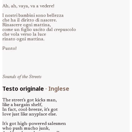
Ah, ah, vaya, va a vedere!
I nostri bambini sono bellezza
che ha il diritto di nascere.
Rinascere ogni mattina,
come un figlio uscito dal crepuscolo
che vola verso la luce
rinato ogni mattina.
Punto!
Sounds of the Streets
Testo originale
·
Inglese
The street's got kicks man,
like a bargain shelf,
In fact, cool-breeze, it's got
love just like anyplace else.
It's got high-powered salesmen
who push mucho junk,