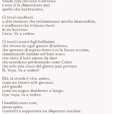
Vende cose che non ti servono
e non ti fa dimenticare mai
quello che hai bruciato.
Ci trovi venditori
a alta tensione che reclamizzano mucha immondizia,
e truffatori che ti fanno fuori
in un boccone.
Certo. Va a vedere.
Ci trovi i nostri figli bellissimi
che vivono in ogni genere di inferno,
che sperano di sopravvivere e ce la fanno eccome,
camminando insieme nel buio scuro
con tutto il loro amore da dare
che sorridono perdonando come Cristo
che solo una croce del ghetto può portare.
Sì. Vaya. Va a vedere!
Ehi, la strada è viva, amico,
come un tenero sole giovane,
ed è gentile
come un sogno desiderato a lungo.
Oye, vaya, va a vedere.
I bambini sono rose,
senza spine.
Costretti a sopportare un disprezzo razzista.