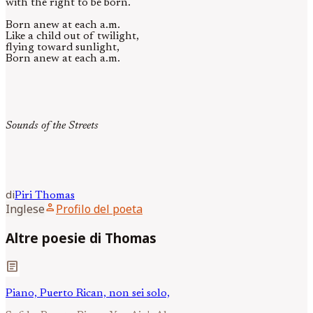
with the right to be born.
Born anew at each a.m.
Like a child out of twilight,
flying toward sunlight,
Born anew at each a.m.
Sounds of the Streets
di
Piri
Thomas
person
Inglese
Profilo del poeta
Altre poesie di Thomas
article
Piano, Puerto Rican, non sei solo,