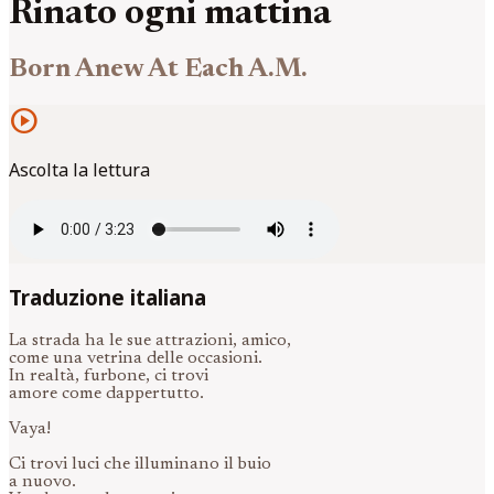
Rinato ogni mattina
Born Anew At Each A.M.
play_circle
Ascolta la lettura
Traduzione italiana
La strada ha le sue attrazioni, amico,
come una vetrina delle occasioni.
In realtà, furbone, ci trovi
amore come dappertutto.
Vaya!
Ci trovi luci che illuminano il buio
a nuovo.