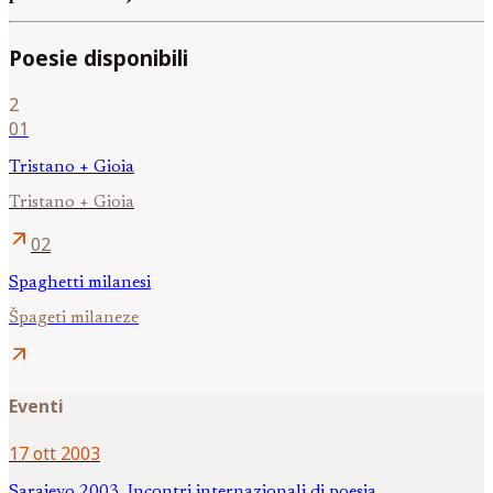
Poesie disponibili
2
01
Tristano + Gioia
Tristano + Gioia
arrow_outward
02
Spaghetti milanesi
Špageti milaneze
arrow_outward
Eventi
17 ott 2003
Sarajevo 2003. Incontri internazionali di poesia