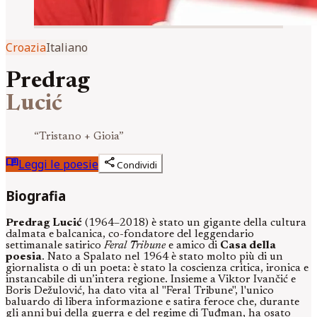
Croazia
Italiano
Predrag
Lucić
“
Tristano + Gioia
”
menu_book
share
Leggi le poesie
Condividi
Biografia
Predrag Lucić
(1964–2018) è stato un gigante della cultura
dalmata e balcanica, co-fondatore del leggendario
settimanale satirico
Feral Tribune
e amico di
Casa della
poesia
. Nato a Spalato nel 1964 è stato molto più di un
giornalista o di un poeta: è stato la coscienza critica, ironica e
instancabile di un’intera regione. Insieme a Viktor Ivančić e
Boris Dežulović, ha dato vita al "Feral Tribune", l'unico
baluardo di libera informazione e satira feroce che, durante
gli anni bui della guerra e del regime di Tuđman, ha osato