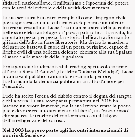
sfidare il nazionalismo, il militarismo e l'ipocrisia del potere
con le armi del ridicolo e della verità documentata.
La sua scrittura è un raro esempio di come l'impegno civile
possa sposarsi con una cultura enciclopedica e un talento
letterario cristallino. Lucić è stato un maestro della parodia:
nelle sue celebri antologie di "poesia patriottica" travisata, ha
smontato pezzo per pezzo la retorica bellica, trasformando
gli inni dell'odio in farse liberatorie. Ma dietro la maschera
del satirico batteva il cuore di un poeta purissimo, capace di
liriche civili di una bellezza dolente, dedicate alla sua Spalato,
al mare e alle macerie della Jugoslavia.
Protagonista di indimenticabili reading-spettacolo insieme
all'amico Boris Dežulović (il celebre "Cabaret Melodije"), Lucić
incantava il pubblico cantando e recitando per ore,
trasformando la denuncia politica in un atto d'amore per
l'umanità.
Lucić ha scelto l'eresia del dubbio contro il dogma del sangue
e della terra. La sua scomparsa prematura nel 2018 ha
lasciato un vuoto immenso, ma la sua lezione resta: la poesia
può e deve essere uno strumento di libertà, un "razzo rosso"
che squarcia le tenebre del conformismo con il fulgore
dell'intelligenza e del sorriso.
Nel 2003 ha preso parte agli Incontri internazionali di
poesia di Sarajevo.