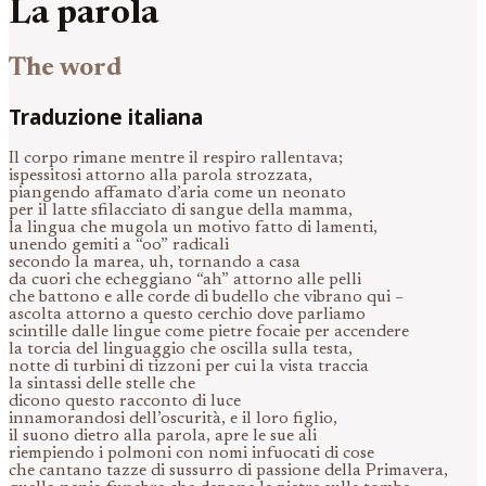
La parola
The word
Traduzione italiana
Il corpo rimane mentre il respiro rallentava;
ispessitosi attorno alla parola strozzata,
piangendo affamato d’aria come un neonato
per il latte sfilacciato di sangue della mamma,
la lingua che mugola un motivo fatto di lamenti,
unendo gemiti a “oo” radicali
secondo la marea, uh, tornando a casa
da cuori che echeggiano “ah” attorno alle pelli
che battono e alle corde di budello che vibrano qui –
ascolta attorno a questo cerchio dove parliamo
scintille dalle lingue come pietre focaie per accendere
la torcia del linguaggio che oscilla sulla testa,
notte di turbini di tizzoni per cui la vista traccia
la sintassi delle stelle che
dicono questo racconto di luce
innamorandosi dell’oscurità, e il loro figlio,
il suono dietro alla parola, apre le sue ali
riempiendo i polmoni con nomi infuocati di cose
che cantano tazze di sussurro di passione della Primavera,