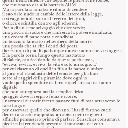
quella nenia funebre che depone le pietre sulle tombe,
che risuonano ora alla batteria AUM...
Ma la parola si innalza e rifiuta di vendere
il suo urlo nudo in cambio delle lettere della legge,
o si raggomitola sotto al feretro dei titoli,
o clicca e scintilla dentro agli schermi.
Parla di un seme selvaggio che dice verde;
una goccia di sudore che rinfresca la polvere innalzata,
una crosta di pane rotta e condivisa
un bocciolo lanciato nel sentiero della morte,
una poesia che sa che i denti del poeta
dureranno di più di qualunque nuovo suono che vi si aggiri.
E la parola torna lungo questo mattatoio
di Babele, canticchiando da queste poche ossa,
“evviva, evviva, evviva, la vita è solo un sogno...”
per cui ciascuno di quelli in fila alla banca si unisce
al giro e al trambusto delle fermate per gli affari
sotto ai raggiri della piramide dove ogni io
vuole quello splendore da faro e quel chiasso da suono
digitale
che non annegherà mai la semplice lirica
quaggiù dove il respiro fuma e scorre.
I narratori di storie fecero passare funi di ossa attraverso le
loro lingue
per osservare quello che dicevano. I bardi furono cuciti
dentro a sacchi e appesi su un abisso per tre giorni
affinché pensassero prima di parlare. Senachies consumava
piedi scalzi rendendo presente il fantasma del coro.