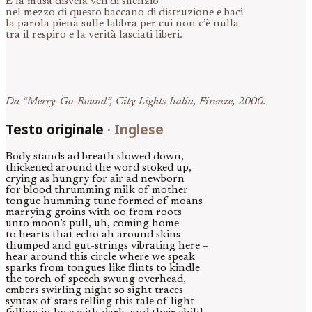
E la musa disvela veli di silenzio
nel mezzo di questo baccano di distruzione e baci
la parola piena sulle labbra per cui non c’è nulla
tra il respiro e la verità lasciati liberi.
Da “Merry-Go-Round”, City Lights Italia, Firenze, 2000.
Testo originale
·
Inglese
Body stands ad breath slowed down,
thickened around the word stoked up,
crying as hungry for air ad newborn
for blood thrumming milk of mother
tongue humming tune formed of moans
marrying groins with oo from roots
unto moon’s pull, uh, coming home
to hearts that echo ah around skins
thumped and gut-strings vibrating here –
hear around this circle where we speak
sparks from tongues like flints to kindle
the torch of speech swung overhead,
embers swirling night so sight traces
syntax of stars telling this tale of light