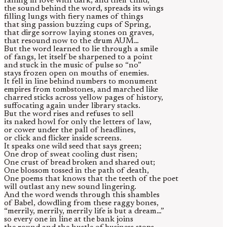
falling in love with dark, and their child,
the sound behind the word, spreads its wings
filling lungs with fiery names of things
that sing passion buzzing cups of Spring,
that dirge sorrow laying stones on graves,
that resound now to the drum AUM…
But the word learned to lie through a smile
of fangs, let itself be sharpened to a point
and stuck in the music of pulse so “no”
stays frozen open on mouths of enemies.
It fell in line behind numbers to monument
empires from tombstones, and marched like
charred sticks across yellow pages of history,
suffocating again under library stacks.
But the word rises and refuses to sell
its naked howl for only the letters of law,
or cower under the pall of headlines,
or click and flicker inside screens.
It speaks one wild seed that says green;
One drop of sweat cooling dust risen;
One crust of bread broken and shared out;
One blossom tossed in the path of death,
One poems that knows that the teeth of the poet
will outlast any new sound lingering.
And the word wends through this shambles
of Babel, dowdling from these raggy bones,
“merrily, merrily, merrily life is but a dream…”
so every one in line at the bank joins