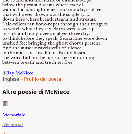
the round and the hustle of business stops
below the pyramid scams where every I
wants that spotlight glare and soundbyte blare
that will never drown out the simple lyric
down here where breath steams and streams.
Tale-tellers ran bone-ropes through their tongues
to watch what they say. Bards were sewn up
in sack and hung over an abyss three days
to think before they speak. Seanachies wore down
unshod feet bringing the ghost chorus present.
And the muse unravels veils of silence
in the midst of this din of dis and kisses
the word full on the lips so there is nothing
between breath and truth set free.
di
Ray
McNiece
person
Inglese
Profilo del poeta
Altre poesie di McNiece
article
Memoriale
Memorial