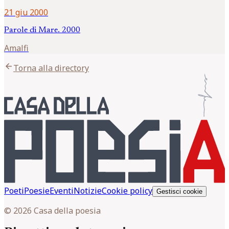
21 giu 2000
Parole di Mare. 2000
Amalfi
arrow_back
Torna alla directory
Poeti
Poesie
Eventi
Notizie
Cookie policy
Gestisci cookie
© 2026 Casa della poesia