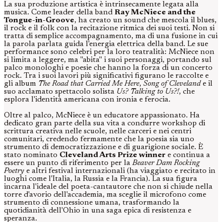
La sua produzione artistica è intrinsecamente legata alla
musica. Come leader della band
Ray McNiece and the
Tongue-in-Groove
, ha creato un sound che mescola il blues,
il rock e il folk con la recitazione ritmica dei suoi testi. Non si
tratta di semplice accompagnamento, ma di una fusione in cui
la parola parlata guida l'energia elettrica della band. Le sue
performance sono celebri per la loro teatralità: McNiece non
si limita a leggere, ma "abita" i suoi personaggi, portando sul
palco monologhi e poesie che hanno la forza di un concerto
rock. Tra i suoi lavori più significativi figurano le raccolte e
gli album
The Road that Carried Me Here
,
Song of Cleveland
e il
suo acclamato spettacolo solista
Us? Talking to Us?!
, che
esplora l'identità americana con ironia e ferocia.
Oltre al palco, McNiece è un educatore appassionato. Ha
dedicato gran parte della sua vita a condurre workshop di
scrittura creativa nelle scuole, nelle carceri e nei centri
comunitari, credendo fermamente che la poesia sia uno
strumento di democratizzazione e di guarigione sociale. È
stato nominato
Cleveland Arts Prize winner
e continua a
essere un punto di riferimento per la
Beaver Dam Rocking
Poetry
e altri festival internazionali (ha viaggiato e recitato in
luoghi come l'Italia, la Russia e la Francia). La sua figura
incarna l'ideale del poeta-cantautore che non si chiude nella
torre d'avorio dell'accademia, ma sceglie il microfono come
strumento di connessione umana, trasformando la
quotidianità dell'Ohio in una saga epica di resistenza e
speranza.