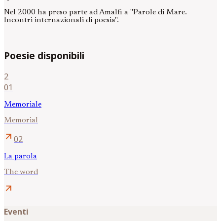
Nel 2000 ha preso parte ad Amalfi a "Parole di Mare.
Incontri internazionali di poesia".
Poesie disponibili
2
01
Memoriale
Memorial
arrow_outward
02
La parola
The word
arrow_outward
Eventi