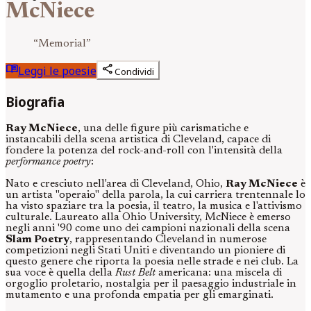
McNiece
“
Memorial
”
menu_book
share
Leggi le poesie
Condividi
Biografia
Ray McNiece
, una delle figure più carismatiche e
instancabili della scena artistica di Cleveland, capace di
fondere la potenza del rock-and-roll con l'intensità della
performance poetry
:
Nato e cresciuto nell'area di Cleveland, Ohio,
Ray McNiece
è
un artista "operaio" della parola, la cui carriera trentennale lo
ha visto spaziare tra la poesia, il teatro, la musica e l'attivismo
culturale. Laureato alla Ohio University, McNiece è emerso
negli anni '90 come uno dei campioni nazionali della scena
Slam Poetry
, rappresentando Cleveland in numerose
competizioni negli Stati Uniti e diventando un pioniere di
questo genere che riporta la poesia nelle strade e nei club. La
sua voce è quella della
Rust Belt
americana: una miscela di
orgoglio proletario, nostalgia per il paesaggio industriale in
mutamento e una profonda empatia per gli emarginati.