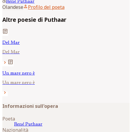
di
René
Puthaar
person
Olandese
Profilo del poeta
Altre poesie di Puthaar
article
Del Mar
Del Mar
article
chevron_right
Un mare nero è
Un mare nero è
chevron_right
Informazioni sull'opera
Poeta
René
Puthaar
Nazionalità