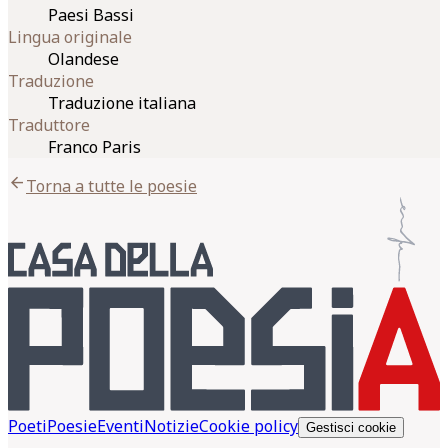
Paesi Bassi
Lingua originale
Olandese
Traduzione
Traduzione italiana
Traduttore
Franco Paris
arrow_back
Torna a tutte le poesie
Poeti
Poesie
Eventi
Notizie
Cookie policy
Gestisci cookie