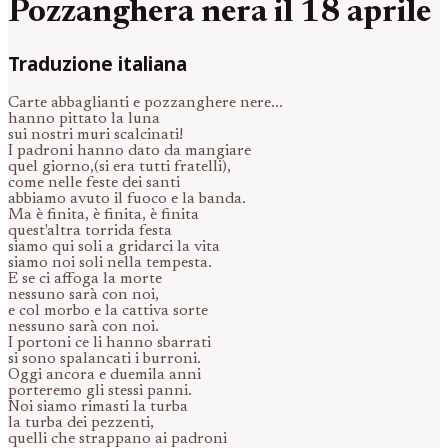
Pozzanghera nera il 18 aprile
Traduzione italiana
Carte abbaglianti e pozzanghere nere...
hanno pittato la luna
sui nostri muri scalcinati!
I padroni hanno dato da mangiare
quel giorno,(si era tutti fratelli),
come nelle feste dei santi
abbiamo avuto il fuoco e la banda.
Ma è finita, è finita, è finita
quest'altra torrida festa
siamo qui soli a gridarci la vita
siamo noi soli nella tempesta.
E se ci affoga la morte
nessuno sarà con noi,
e col morbo e la cattiva sorte
nessuno sarà con noi.
I portoni ce li hanno sbarrati
si sono spalancati i burroni.
Oggi ancora e duemila anni
porteremo gli stessi panni.
Noi siamo rimasti la turba
la turba dei pezzenti,
quelli che strappano ai padroni