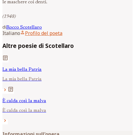
le maschere coi denti.
(1948)
di
Rocco
Scotellaro
person
Italiano
Profilo del poeta
Altre poesie di Scotellaro
article
La mia bella Patria
La mia bella Patria
article
chevron_right
È calda così la malva
È calda così la malva
chevron_right
Informazioni sull'opera