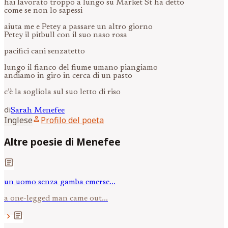
hai lavorato troppo a lungo su Market St ha detto
come se non lo sapessi
aiuta me e Petey a passare un altro giorno
Petey il pitbull con il suo naso rosa
pacifici cani senzatetto
lungo il fianco del fiume umano piangiamo
andiamo in giro in cerca di un pasto
c’è la sogliola sul suo letto di riso
di
Sarah
Menefee
person
Inglese
Profilo del poeta
Altre poesie di Menefee
article
un uomo senza gamba emerse...
a one-legged man came out...
article
chevron_right