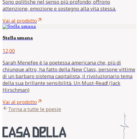
Sono politiche nel senso più profondo; offrono
attenzione, emozione e sostegno alla vita stessa.
arrow_outward
Vai al prodotto
Stella umana
12,00
Sarah Menefee è la poetessa americana che, più di
chiunque altro, ha fatto della New Class, persone vittime
di un barbaro sistema capitalista, il rivoluzionario tema
della sua brillante sensibilità. Un Must-Read! (Jack
Hirschman)
arrow_outward
Vai al prodotto
arrow_back
Torna a tutte le poesie