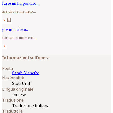
l'arte mi ha portato...
art drove me into...
article
chevron_right
per un attimo...
for just a moment...
chevron_right
Informazioni sull'opera
Poeta
Sarah
Menefee
Nazionalità
Stati Uniti
Lingua originale
Inglese
Traduzione
Traduzione italiana
Traduttore