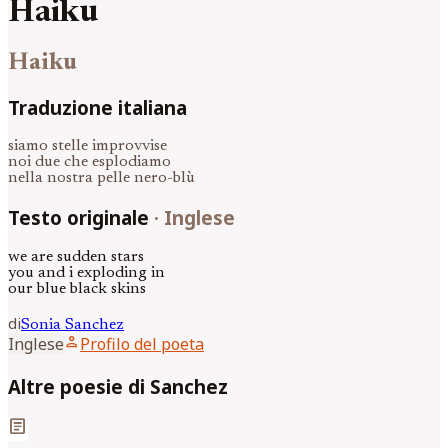
Haiku
Haiku
Traduzione italiana
siamo stelle improvvise
noi due che esplodiamo
nella nostra pelle nero-blù
Testo originale
·
Inglese
we are sudden stars
you and i exploding in
our blue black skins
di
Sonia
Sanchez
person
Inglese
Profilo del poeta
Altre poesie di Sanchez
article