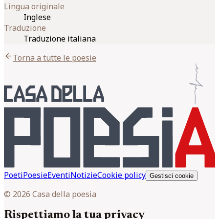
Lingua originale
Inglese
Traduzione
Traduzione italiana
arrow_back
Torna a tutte le poesie
Poeti
Poesie
Eventi
Notizie
Cookie policy
Gestisci cookie
© 2026 Casa della poesia
Rispettiamo la tua privacy