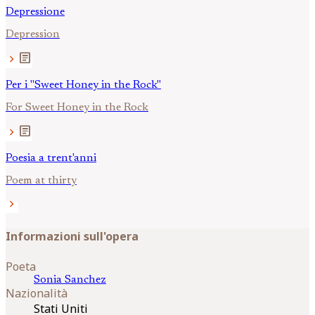
Depressione
Depression
article
chevron_right
Per i "Sweet Honey in the Rock"
For Sweet Honey in the Rock
article
chevron_right
Poesia a trent'anni
Poem at thirty
chevron_right
Informazioni sull'opera
Poeta
Sonia
Sanchez
Nazionalità
Stati Uniti