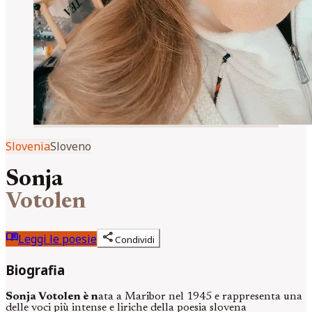
Slovenia
Sloveno
Sonja
Votolen
menu_book
share
Leggi le poesie
Condividi
Biografia
Sonja Votolen è n
ata a Maribor nel 1945 e rappresenta una
delle voci più intense e liriche della poesia slovena