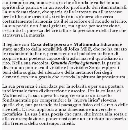
contemporanea, una scrittura che affonda le radici in una
spiritualità panica e in un ascolto profondo dei ritmi naturali.
La sua formazione, che spazia dalla letteratura all'interesse
per le filosofie orientali, si riflette in un'opera che cerca
costantemente l'armonia tra il sé interiore e il mondo esterno.
La sua poesia non è mai gridata, ma agisce per sottrazione,
cercando la purezza del cristallo e la precisione della luce che
attraversa la materia.
Il legame con
Casa della poesia
e
Multimedia Edizioni
è
stato mediato dalla sensibilità di Jolka Milič, che ne ha curato
le traduzioni italiane, permettendo al pubblico italiano di
scoprire una poetessa capace di trasformare il quotidiano in
rito. Nella sua raccolta,
Quando l'erba è giovane
, la parola
diventa un ponte tra il visibile e l'invisibile: Sonja esplora i
temi della soglia, del silenzio e della metamorfosi degli
elementi con una grazia che ricorda la pittura impressionista.
La sua presenza è ricordata per la solarità e per una postura
intellettuale fatta di discrezione e ascolto. Per la collana di
Multimedia, la sua opera ha rappresentato un tassello
fondamentale per comprendere la "nuova lirica" slovena,
quella che, pur partendo dal paesaggio fisico del Carso o delle
rive della Drava, approda a una dimensione universale e
metafisica. La sua è una poesia che cura, che invita alla sosta e
alla contemplazione, ponendosi come un antidoto necessario
alla frenesia della contemporaneità.