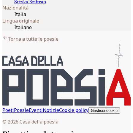
Stevka
Šmitran
Nazionalità
Italia
Lingua originale
Italiano
arrow_back
Torna a tutte le poesie
Poeti
Poesie
Eventi
Notizie
Cookie policy
Gestisci cookie
© 2026 Casa della poesia