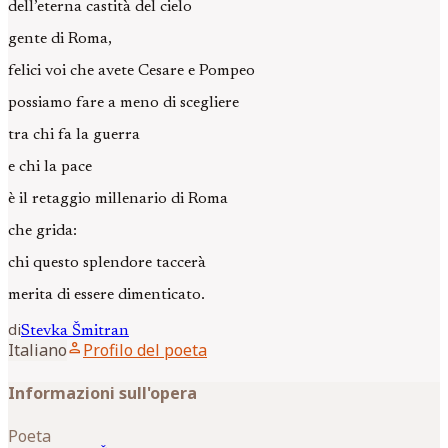
dell’eterna castità del cielo
gente di Roma,
felici voi che avete Cesare e Pompeo
possiamo fare a meno di scegliere
tra chi fa la guerra
e chi la pace
è il retaggio millenario di Roma
che grida:
chi questo splendore taccerà
merita di essere dimenticato.
di
Stevka
Šmitran
person
Italiano
Profilo del poeta
Informazioni sull'opera
Poeta