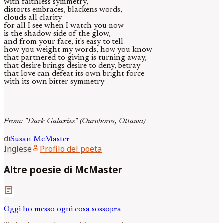
with faithless symmetry,
distorts embraces, blackens words,
clouds all clarity
for all I see when I watch you now
is the shadow side of the glow,
and from your face, it's easy to tell
how you weight my words, how you know
that partnered to giving is turning away,
that desire brings desire to deny, betray
that love can defeat its own bright force
with its own bitter symmetry
From: "Dark Galaxies" (Ouroboros, Ottawa)
di
Susan
McMaster
person
Inglese
Profilo del poeta
Altre poesie di McMaster
article
Oggi ho messo ogni cosa sossopra