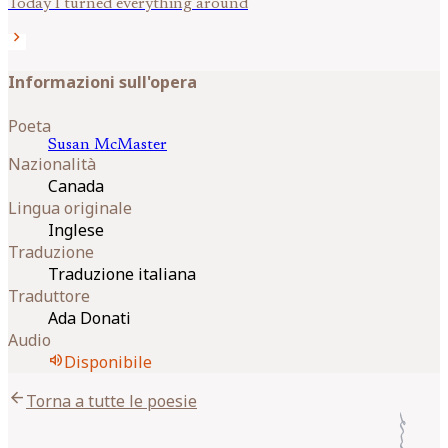
Today I turned everything around
chevron_right
Informazioni sull'opera
Poeta
Susan
McMaster
Nazionalità
Canada
Lingua originale
Inglese
Traduzione
Traduzione italiana
Traduttore
Ada Donati
Audio
volume_up
Disponibile
arrow_back
Torna a tutte le poesie