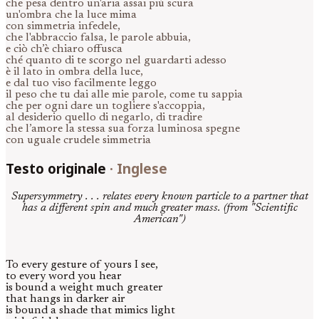
che pesa dentro un'aria assai più scura
un'ombra che la luce mima
con simmetria infedele,
che l'abbraccio falsa, le parole abbuia,
e ciò ch’è chiaro offusca
ché quanto di te scorgo nel guardarti adesso
è il lato in ombra della luce,
e dal tuo viso facilmente leggo
il peso che tu dai alle mie parole, come tu sappia
che per ogni dare un togliere s'accoppia,
al desiderio quello di negarlo, di tradire
che l’amore la stessa sua forza luminosa spegne
con uguale crudele simmetria
Testo originale
·
Inglese
Supersymmetry . . . relates every known particle to a partner that
has a different spin and much greater mass. (from "Scientific
American")
To every gesture of yours I see,
to every word you hear
is bound a weight much greater
that hangs in darker air
is bound a shade that mimics light