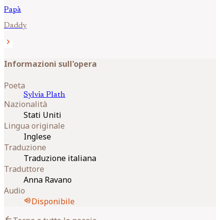
Papà
Daddy
chevron_right
Informazioni sull'opera
Poeta
Sylvia
Plath
Nazionalità
Stati Uniti
Lingua originale
Inglese
Traduzione
Traduzione italiana
Traduttore
Anna Ravano
Audio
volume_up
Disponibile
arrow_back