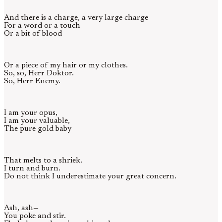
And there is a charge, a very large charge
For a word or a touch
Or a bit of blood
Or a piece of my hair or my clothes.
So, so, Herr Doktor.
So, Herr Enemy.
I am your opus,
I am your valuable,
The pure gold baby
That melts to a shriek.
I turn and burn.
Do not think I underestimate your great concern.
Ash, ash—
You poke and stir.