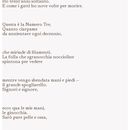
Ho trent’anni soltanto.
E come i gatti ho nove volte per morire.
Questa è la Numero Tre.
Quanto ciarpame
da annientare ogni decennio,
che miriade di filamenti.
La folla che sgranocchia noccioline
spintona per vedere
mentre vengo sbendata mani e piedi —
il grande spogliarello.
Signori e signore,
ecco qua le mie mani,
le ginocchia.
Sarò pure pelle e ossa,