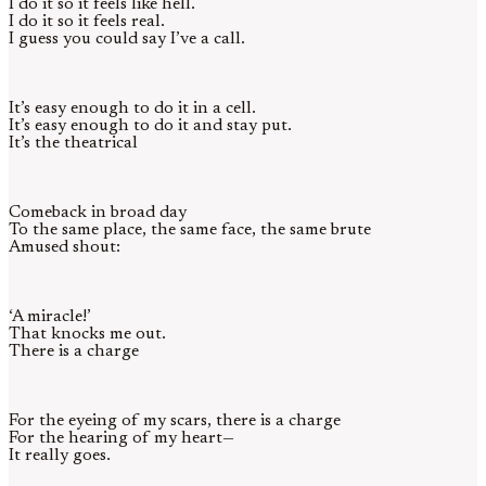
I do it so it feels like hell.
I do it so it feels real.
I guess you could say I’ve a call.
It’s easy enough to do it in a cell.
It’s easy enough to do it and stay put.
It’s the theatrical
Comeback in broad day
To the same place, the same face, the same brute
Amused shout:
‘A miracle!’
That knocks me out.
There is a charge
For the eyeing of my scars, there is a charge
For the hearing of my heart—
It really goes.