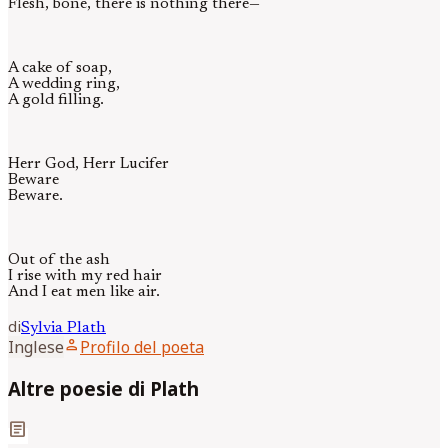
Flesh, bone, there is nothing there—
A cake of soap,
A wedding ring,
A gold filling.
Herr God, Herr Lucifer
Beware
Beware.
Out of the ash
I rise with my red hair
And I eat men like air.
di
Sylvia
Plath
person
Inglese
Profilo del poeta
Altre poesie di Plath
article