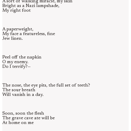
A sort of walking miracle, my skin
Bright as a Nazi lampshade,
My right foot
A paperweight,
My face a featureless, fine
Jew linen.
Peel off the napkin
O my enemy.
Do I terrify?—
The nose, the eye pits, the full set of teeth?
The sour breath
Will vanish in a day.
Soon, soon the flesh
The grave cave ate will be
At home on me