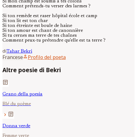
Si mon champ est soumis à tes colons
Comment prétends-tu verser des larmes ?
Si ton remède est raser hôpital école et camp
Si ton lit est ton char
Si ton étreinte est boule de haine
Si ton amour est chant de canonnière
Si tu cernes ma terre de tes chaînes
Comment peux-tu prétendre qu’elle est ta terre ?
di
Tahar
Bekri
person
Francese
Profilo del poeta
Altre poesie di Bekri
article
Grano della poesia
Blé du poème
article
chevron_right
Donna verde
Femme verte