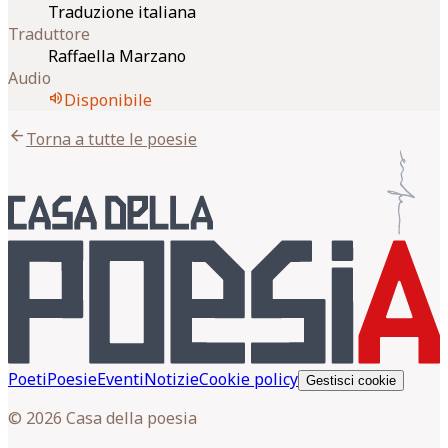
Traduzione italiana
Traduttore
Raffaella Marzano
Audio
volume_up
Disponibile
arrow_back
Torna a tutte le poesie
Poeti
Poesie
Eventi
Notizie
Cookie policy
Gestisci cookie
© 2026 Casa della poesia