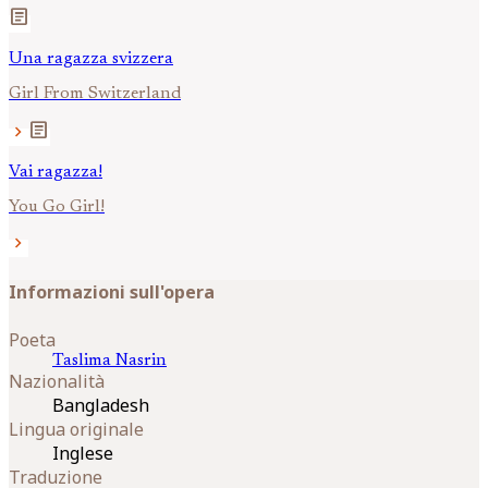
article
Una ragazza svizzera
Girl From Switzerland
article
chevron_right
Vai ragazza!
You Go Girl!
chevron_right
Informazioni sull'opera
Poeta
Taslima
Nasrin
Nazionalità
Bangladesh
Lingua originale
Inglese
Traduzione