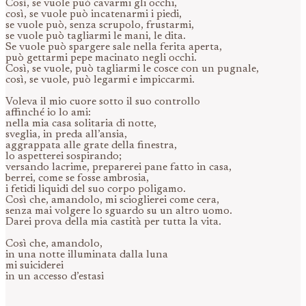
Così, se vuole può cavarmi gli occhi,
così, se vuole può incatenarmi i piedi,
se vuole può, senza scrupolo, frustarmi,
se vuole può tagliarmi le mani, le dita.
Se vuole può spargere sale nella ferita aperta,
può gettarmi pepe macinato negli occhi.
Così, se vuole, può tagliarmi le cosce con un pugnale,
così, se vuole, può legarmi e impiccarmi.
Voleva il mio cuore sotto il suo controllo
affinché io lo ami:
nella mia casa solitaria di notte,
sveglia, in preda all’ansia,
aggrappata alle grate della finestra,
lo aspetterei sospirando;
versando lacrime, preparerei pane fatto in casa,
berrei, come se fosse ambrosia,
i fetidi liquidi del suo corpo poligamo.
Così che, amandolo, mi scioglierei come cera,
senza mai volgere lo sguardo su un altro uomo.
Darei prova della mia castità per tutta la vita.
Così che, amandolo,
in una notte illuminata dalla luna
mi suiciderei
in un accesso d’estasi