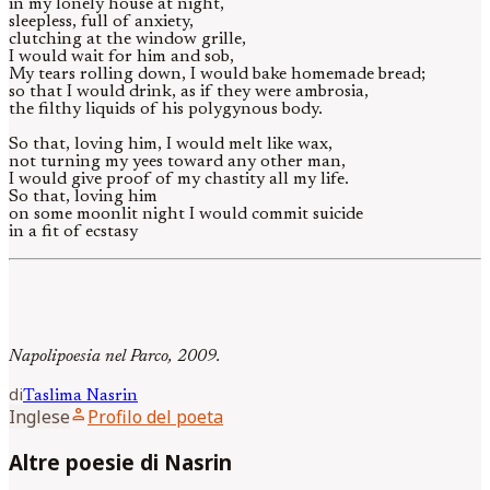
in my lonely house at night,
sleepless, full of anxiety,
clutching at the window grille,
I would wait for him and sob,
My tears rolling down, I would bake homemade bread;
so that I would drink, as if they were ambrosia,
the filthy liquids of his polygynous body.
So that, loving him, I would melt like wax,
not turning my yees toward any other man,
I would give proof of my chastity all my life.
So that, loving him
on some moonlit night I would commit suicide
in a fit of ecstasy
Napolipoesia nel Parco, 2009.
di
Taslima
Nasrin
person
Inglese
Profilo del poeta
Altre poesie di Nasrin