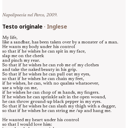
Napolipoesia nel Parco, 2009.
Testo originale
·
Inglese
My life,
like a sandbar, has been taken over by a monster of a man.
He wants my body under his control
so that if he wishes he can spit in my face,
slap me on the cheek
and pinch my rear.
So that if he wishes he can rob me of my clothes
and take the naked beauty in his grip.
So that if he wishes he can pull out my eyes,
so that if he wishes he can chain my feet,
if he wishes, he can, with no qualms whatsoever,
use a whip on me,
if he wishes he can chop of m hands, my fingers.
If he wishes he can sprinkle salt in the open wound,
he can throw ground-up black pepper in my eyes.
So that if he wishes he can slash my thigh with a dagger,
so that if he wishes he can string me /up and hang me.
He wanted my heart under his control
so that I would love him: