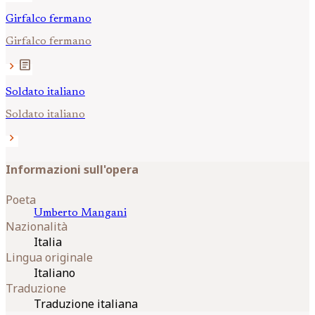
Girfalco fermano
Girfalco fermano
article
chevron_right
Soldato italiano
Soldato italiano
chevron_right
Informazioni sull'opera
Poeta
Umberto
Mangani
Nazionalità
Italia
Lingua originale
Italiano
Traduzione
Traduzione italiana