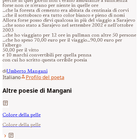
perché in quei giorni non c’erano ambulanze a sufficienza
forse non ce n’erano per niente in quelle ore
…che la foresta di cemento era abitata da centinaia di corvi
…che il sottobosco era tutto color bianco e pieno di nomi
Allora forse posso dirvi qualcosa in più del viaggio a Sarajevo
…che sono stato a Sarajevo nel settembre 2002 e nell’ottobre
2003
…che ho viaggiato per 12 ore in pullman con altre 50 persone
…che ho speso 70,00 euro per il viaggio…90,00 euro per
l’albergo
50,00 per il vitto
e 10 marchi convertibili per quella penna
con cui ho scritto questa orribile poesia
di
Umberto
Mangani
person
Italiano
Profilo del poeta
Altre poesie di Mangani
article
Colore della pelle
Colore della pelle
article
chevron_right