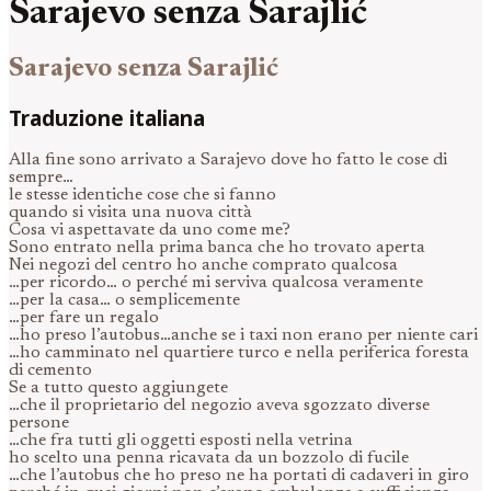
Sarajevo senza Sarajlić
Sarajevo senza Sarajlić
Traduzione italiana
Alla fine sono arrivato a Sarajevo dove ho fatto le cose di
sempre…
le stesse identiche cose che si fanno
quando si visita una nuova città
Cosa vi aspettavate da uno come me?
Sono entrato nella prima banca che ho trovato aperta
Nei negozi del centro ho anche comprato qualcosa
…per ricordo… o perché mi serviva qualcosa veramente
…per la casa… o semplicemente
…per fare un regalo
…ho preso l’autobus…anche se i taxi non erano per niente cari
…ho camminato nel quartiere turco e nella periferica foresta
di cemento
Se a tutto questo aggiungete
…che il proprietario del negozio aveva sgozzato diverse
persone
…che fra tutti gli oggetti esposti nella vetrina
ho scelto una penna ricavata da un bozzolo di fucile
…che l’autobus che ho preso ne ha portati di cadaveri in giro