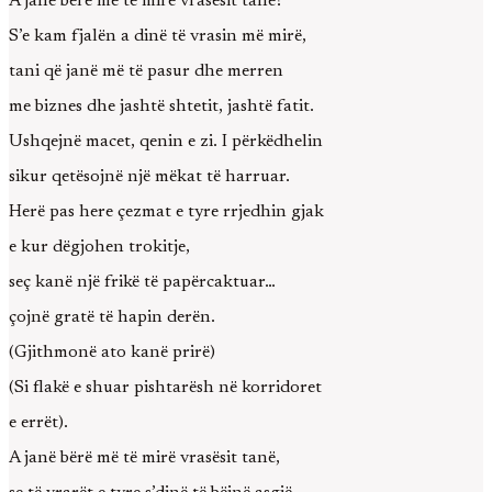
A janë bërë më të mirë vrasësit tanë?
S’e kam fjalën a dinë të vrasin më mirë,
tani që janë më të pasur dhe merren
me biznes dhe jashtë shtetit, jashtë fatit.
Ushqejnë macet, qenin e zi. I përkëdhelin
sikur qetësojnë një mëkat të harruar.
Herë pas here çezmat e tyre rrjedhin gjak
e kur dëgjohen trokitje,
seç kanë një frikë të papërcaktuar…
çojnë gratë të hapin derën.
(Gjithmonë ato kanë prirë)
(Si flakë e shuar pishtarësh në korridoret
e errët).
A janë bërë më të mirë vrasësit tanë,