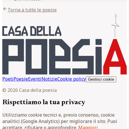
arrow_back
Torna a tutte le poesie
Poeti
Poesie
Eventi
Notizie
Cookie policy
Gestisci cookie
© 2026 Casa della poesia
Rispettiamo la tua privacy
Utilizziamo cookie tecnici e, previo consenso, cookie
analitici (Google Analytics) per migliorare il sito. Puoi
accettare, rifiutare o approfondire.
Maggiori