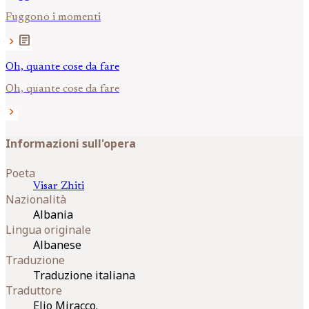
Fuggono i momenti
article
chevron_right
Oh, quante cose da fare
Oh, quante cose da fare
chevron_right
Informazioni sull'opera
Poeta
Visar
Zhiti
Nazionalità
Albania
Lingua originale
Albanese
Traduzione
Traduzione italiana
Traduttore
Elio Miracco.