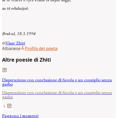
se të vrarët e tyre s’dinë të bëjnë asgjë,
as të edukojnë.
Bruksel, 18.3.1994
di
Visar
Zhiti
person
Albanese
Profilo del poeta
Altre poesie di Zhiti
article
Disperazione con conclusione di favola e un consiglio senza
garbo
Disperazione con conclusione di favola e un consiglio senza
garbo
article
chevron_right
Fuggono i momenti