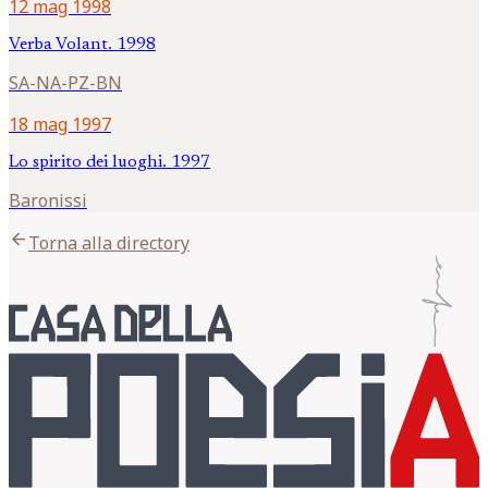
12 mag 1998
Verba Volant. 1998
SA-NA-PZ-BN
18 mag 1997
Lo spirito dei luoghi. 1997
Baronissi
arrow_back
Torna alla directory