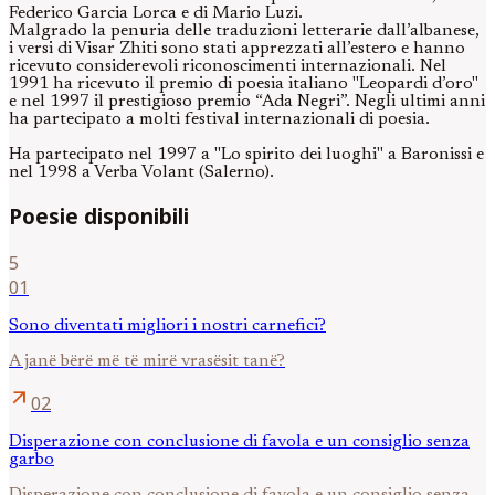
Federico Garcia Lorca e di Mario Luzi.
Malgrado la penuria delle traduzioni letterarie dall’albanese,
i versi di Visar Zhiti sono stati apprezzati all’estero e hanno
ricevuto considerevoli riconoscimenti internazionali. Nel
1991 ha ricevuto il premio di poesia italiano "Leopardi d’oro"
e nel 1997 il prestigioso premio “Ada Negri”. Negli ultimi anni
ha partecipato a molti festival internazionali di poesia.
Ha partecipato nel 1997 a "Lo spirito dei luoghi" a Baronissi e
nel 1998 a Verba Volant (Salerno).
Poesie disponibili
5
01
Sono diventati migliori i nostri carnefici?
A janë bërë më të mirë vrasësit tanë?
arrow_outward
02
Disperazione con conclusione di favola e un consiglio senza
garbo
Disperazione con conclusione di favola e un consiglio senza