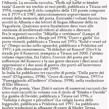
l’Albania. La seconda raccolta, "Hedh një kafkë te këmbët
tuaja" (Lancio un teschio ai tuoi piedi), pubblicata a Tirana nel
1994, comprende il ciclo completo delle 110 poesie composte
tra il 1979 e il 1987, miracolosamente sopravvissute nei
recessi della memoria del poeta. Entrambi i volumi furono ben
accolti in Albania e dai lettori di lingua Albanese della ex
Yugoslavia. Qualcuno aveva finalmente dato voce alle
centinaia di intellettuali ridotti al silenzio e distrutti.
Fra le seguenti raccolte: "Mbjellja e vetëtimave" (Lampo di
semina), pubblicato a Skopje nel 1994; "Dyert e gjalla" (Le
porte viventi), pubblicato a Tirana nel 1995; "Kohë e vrarë në
sy" (Tempo ucciso nello sguardo), pubblicato a Prishtina nel
1997; e più recentemente, "Si shkohet në Kosovë" (Dov’è la
strada per il Kossovo), stampato a Tirana nel 2000. l’ultimo
volume rispecchia, fra l’altro, l’orrore del poeta per le
sofferenze del Kossovo e la sua gente durante i dieci anni di
oppressione e i due anni di guerra che portò all’intervento
NATO e alla liberazione del 1999.
In Italia ha pubblicato tre raccolte di poesia: "Dalla parte dei
venti" (D'Agostino, 1998), "Croce di carne" (Oxiana, 1997) e
"Passeggiando all'indietro" (Oxiana, 1998), nella traduzione
di Elio Miracco.
Oltre alla poesia, Visar Zhiti è autore di numerosi racconti che
sono stati raccolti in volume con il titolo di "Këmba e Davidit"
(La gamba di Davide), pubblicata a Tirana nel 1996, e
"Valixhja e shqyer e përrallave" (La valigia lacera delle
leggende), pubblicata a Prishtina nel 1997. ha pubblicato
inoltre traduzioni in albanese di opere di Madre Teresa,