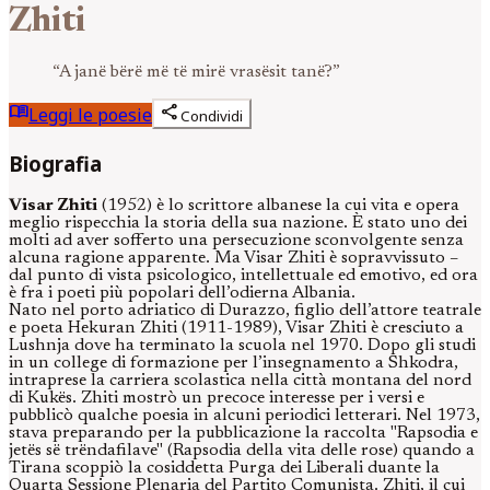
Zhiti
“
A janë bërë më të mirë vrasësit tanë?
”
menu_book
share
Leggi le poesie
Condividi
Biografia
Visar Zhiti
(1952) è lo scrittore albanese la cui vita e opera
meglio rispecchia la storia della sua nazione. È stato uno dei
molti ad aver sofferto una persecuzione sconvolgente senza
alcuna ragione apparente. Ma Visar Zhiti è sopravvissuto –
dal punto di vista psicologico, intellettuale ed emotivo, ed ora
è fra i poeti più popolari dell’odierna Albania.
Nato nel porto adriatico di Durazzo, figlio dell’attore teatrale
e poeta Hekuran Zhiti (1911-1989), Visar Zhiti è cresciuto a
Lushnja dove ha terminato la scuola nel 1970. Dopo gli studi
in un college di formazione per l’insegnamento a Shkodra,
intraprese la carriera scolastica nella città montana del nord
di Kukës. Zhiti mostrò un precoce interesse per i versi e
pubblicò qualche poesia in alcuni periodici letterari. Nel 1973,
stava preparando per la pubblicazione la raccolta "Rapsodia e
jetës së trëndafilave" (Rapsodia della vita delle rose) quando a
Tirana scoppiò la cosiddetta Purga dei Liberali duante la
Quarta Sessione Plenaria del Partito Comunista. Zhiti, il cui