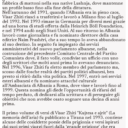
fabbrica di mattoni nella sua native Lushnja, dove mantenne
un profile basso fino alla fine della dittatura.
Nell’autunno del 1991, quando l’Albania era in pieno caos,
Visar Zhiti riuscì a trasferirsi e lavorò a Milano fino al luglio
del 1992. Nel 1993 rimase in Germania per diversi mesi grazie
ad una borsa di studi offerta dalla Heinrich Böll Foundation,
e nel 1994 andò negli Stati Uniti. Al suo ritorno in Albania
lavorò come giornalista e fu nominato direttore della casa
editrice Naim Frashëri, che a suo tempo lo aveva abbandonato
al suo destino. In seguito fu impiegato dai servizi
amministrativi del nuovo parlamento albanese, nella
costruzione del precedente Comitato Centrale del Partito
Comunista dove, il fato volle, condivise un ufficio con uno
degli scrittori che molti anni prima lo avevano denunciato.
Nel 1996, Visar Zhiti fu eletto membro del parlamento ma,
scosso dalle fosche realtà dei partiti politici albanesi, ben
presto si ritirò dalla vita politica. Nel 1997, entrò nei servizi
esteri albanesi e fu nominato attacché culturale
all’Ambasciata di Albania a Roma, dove visse e lavorò fino al
1999. Questa nomina gli diede l’opportunità di rifarsi del
tempo perduto, di dedicarsi alla scrittura e di perseguire gli
obiettivi che non avrebbe osato sognare una decina di anni
prima.
Il primo volume di versi di Visar Zhiti "Kujtesa e ajrit" (La
memoria dell’aria) fu pubblicato a Tirana nel 1993. contiene
alcune delle cosiddette poesie della prigionia e versi ispirati
dai suoi primi viaggi fuori dalla ‘grande prigione’ che era