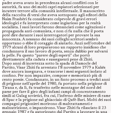
padre aveva avuto in precedenza alcuni conflitti con le
autorità, fu uno dei molti capri espiatori selezionati per
incutere terrore alla comunità intellettuale. Il manoscritto
della raccolta di versi che aveva sottoposto agli editori della
Naim Frashëri fu considerato colpevole di gravi errori
ideologici e fu interpretato come ingiurioso per la realtà
socialista. I suoi lavori furono denunciati come agitazioni e
propaganda anti-comunista, e non ci fu nulla che il poeta
poté dire durante i suoi interrogatori per provare la sua
innocenza. A nessuno dei suoi colleghi scrittori sembrò
opportuno o ebbe il coraggio di aiutarlo. Anzi nell’ottobre del
1979 alcuni di loro prepararono un rapporto insidioso che
condannava il suo lavoro di poeta, senza dubbio per salvarsi
la pelle. Fu questo “parere degli esperti” che portò
direttamente alla caduta e susseguenti pene di Zhiti.
Dopo anni di incertezza sotto la spada di Damocle del
Partito, Visar Zhiti fu arrestato l’8 novembre 1979 a Kukës
dove ancora insegnava, e trascorse i mesi seguenti isolato al
confino. Per non impazzire, compose e memorizzò più di
cento poesie. Condannato, in un finto processo a tredici anni
di prigione nell’aprile del 1980, fu portato nella prigione di
Tirana e, da lì, fu trasferito nelle montagne del nord del
paese per fare il giro degli infami campi di concentramento
simili ai Gulag sovietici, fra cui, l’inferno delle miniere di rame
di Spac e la prigione sul ghiacciaio di Qafë-Bari. Molti dei suoi
compagni prigionieri morirono di maltrattamenti e
malnutrizione, o impazzirono. Visar Zhiti fu rilasciato il 23
gennaio 1987 e fu autorizzato dal Partito a lavorare in una