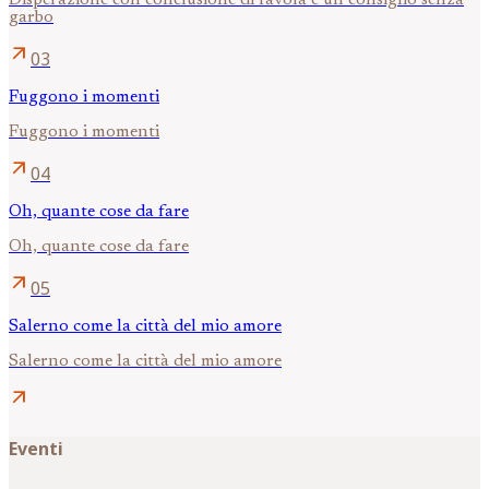
garbo
arrow_outward
03
Fuggono i momenti
Fuggono i momenti
arrow_outward
04
Oh, quante cose da fare
Oh, quante cose da fare
arrow_outward
05
Salerno come la città del mio amore
Salerno come la città del mio amore
arrow_outward
Eventi