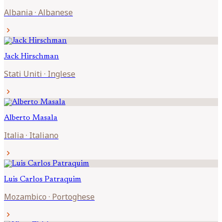
Albania
·
Albanese
chevron_right
Jack
Hirschman
Stati Uniti
·
Inglese
chevron_right
Alberto
Masala
Italia
·
Italiano
chevron_right
Luis Carlos
Patraquim
Mozambico
·
Portoghese
chevron_right