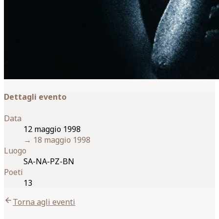
Dettagli evento
Data
12 maggio 1998
→
18 maggio 1998
Luogo
SA-NA-PZ-BN
Poeti
13
arrow_back
Torna agli eventi