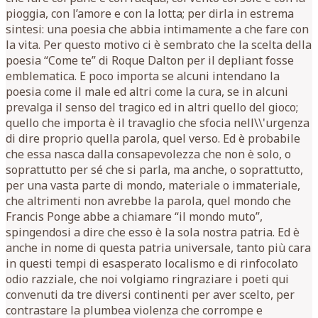
pioggia, con l’amore e con la lotta; per dirla in estrema
sintesi: una poesia che abbia intimamente a che fare con
la vita. Per questo motivo ci è sembrato che la scelta della
poesia “Come te” di Roque Dalton per il depliant fosse
emblematica. E poco importa se alcuni intendano la
poesia come il male ed altri come la cura, se in alcuni
prevalga il senso del tragico ed in altri quello del gioco;
quello che importa è il travaglio che sfocia nell\\'urgenza
di dire proprio quella parola, quel verso. Ed è probabile
che essa nasca dalla consapevolezza che non è solo, o
soprattutto per sé che si parla, ma anche, o soprattutto,
per una vasta parte di mondo, materiale o immateriale,
che altrimenti non avrebbe la parola, quel mondo che
Francis Ponge abbe a chiamare “il mondo muto”,
spingendosi a dire che esso è la sola nostra patria. Ed è
anche in nome di questa patria universale, tanto più cara
in questi tempi di esasperato localismo e di rinfocolato
odio razziale, che noi volgiamo ringraziare i poeti qui
convenuti da tre diversi continenti per aver scelto, per
contrastare la plumbea violenza che corrompe e