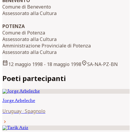
BENEVENTO
Comune di Benevento
Assessorato alla Cultura
POTENZA
Comune di Potenza
Assessorato alla Cultura
Amministrazione Provinciale di Potenza
Assessorato alla Cultura
calendar_month
location_on
12 maggio 1998
- 18 maggio 1998
SA-NA-PZ-BN
Poeti partecipanti
Jorge
Arbeleche
Uruguay
·
Spagnolo
chevron_right