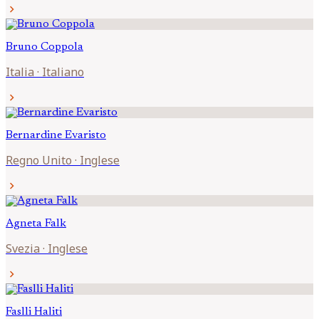
chevron_right
Bruno
Coppola
Italia
·
Italiano
chevron_right
Bernardine
Evaristo
Regno Unito
·
Inglese
chevron_right
Agneta
Falk
Svezia
·
Inglese
chevron_right
Faslli
Haliti