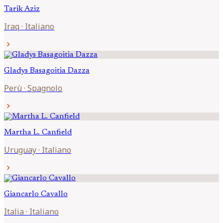
Tarik
Aziz
Iraq
·
Italiano
chevron_right
Gladys
Basagoitia Dazza
Perù
·
Spagnolo
chevron_right
Martha L.
Canfield
Uruguay
·
Italiano
chevron_right
Giancarlo
Cavallo
Italia
·
Italiano