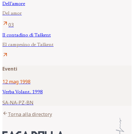
Dell’amore
Del amor
arrow_outward
03
Il contadino di Taškent
El campesino de Taškent
arrow_outward
Eventi
12 mag 1998
Verba Volant. 1998
SA-NA-PZ-BN
arrow_back
Torna alla directory