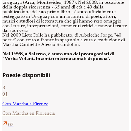
uruguaya (Arca, Montevideo, 1987). Nel 2008, in occasione
della doppia ricorrenza - 65 anni di età e 40 dalla
pubblicazione del suo primo libro - è stato ufficialmente
festeggiato in Uruguay con un incontro di poeti, attori,
musici e studiosi di letteratura che gli hanno reso omaggio
con letture, interpretazioni, commenti critici e canzoni tratte
dai suoi versi.
Nel 2009 LietoColle ha pubblicato, di Arbeleche Jorge, "40
poesie" con testo a fronte in spagnolo a cura e traduzione di
Martha Canfield e Alessio Brandolini.
Nel 1998, a Salerno, è stato uno dei protagonisti di
"Verba Volant. Incontri internazionali di poesia".
Poesie disponibili
3
01
Con Martha a Firenze
Con Martha en Florencia
arrow_outward
02