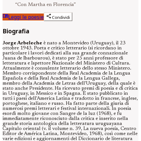
“
Con Martha en Florencia
”
menu_book
share
Leggi le poesie
Condividi
Biografia
Jorge Arbeleche
è nato a Montevideo (Uruguay), il 23
ottobre 1943. Poeta e critico letterario (si ricordano in
particolare i lavori dedicati alla sua grande connazionale
Juana de Ibarbourou), è stato per 25 anni professore di
letteratura e Ispettore Nazionale del Ministero di Cultura.
Attualmente è consulente letterario dello stesso Ministero.
Membro corrispondente della Real Academia de la Lengua
Española e della Real Academia de la Lengua Gallega,
membro della Academia de Letras dell'Uruguay, della quale è
stato anche Presidente. Ha ricevuto premi di poesia e di critica
in Uruguay, in Messico e in Spagna. È stato pubblicato in
tutti i paesi dell'America Latina e tradotto in francese, inglese,
portoghese, italiano e russo. Ha fatto parte della giuria di
numerosi premi letterari e festival internazionali. In poesia
esordì molto giovane con Sangre de la luz (1968), e fu
immediatamente riconosciuto dalla critica e inserito nella
grande storia antologica della letteratura uruguayana
Capítulo oriental (v. il volume n. 39, La nueva poesía, Centro
Editor de América Latina, Montevideo, 1968), così come nelle
varie edizioni e aggiornamenti del Diccionario de literatura