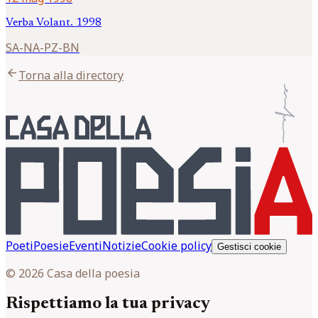
Verba Volant. 1998
SA-NA-PZ-BN
arrow_back
Torna alla directory
Poeti
Poesie
Eventi
Notizie
Cookie policy
Gestisci cookie
© 2026 Casa della poesia
Rispettiamo la tua privacy