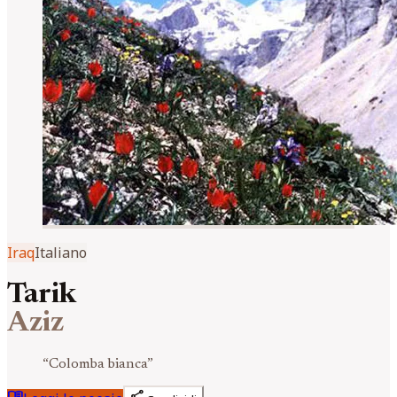
Iraq
Italiano
Tarik
Aziz
“
Colomba bianca
”
menu_book
share