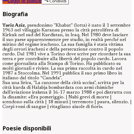
Leggi le poesie
Condividi
Biografia
Tariz Aziz
, pseudonimo "Khabat" (lotta) è nato il 1 settembre
1963 nel villaggio Karanau presso la città petrolifera di
Kirkuk nel sud del Kurdistan, in Iraq. Nel 1980 deve lasciare
il suo paese apparentemente per studio, in realtà perché nel
mirino del regime iracheno. La sua famiglia è stata vittima
degli orrori iracheni e della persecuzione contro il popolo
curdo. Dal 1981 vive a Torino dove scrive per ricordare la sua
terra e per contribuire alla libertà del popolo curdo. Lavora
come giornalista alla Stampa di Torino. Ha pubblicato su
molti giornali e riviste. La sua prima raccolta in curdo nel
1987 a Stoccolma. Nel 1991 pubblica il suo primo libro in
italiano dal titolo “Candela”.
Sua una lirica, "La canzone della città uccisa", scritta per la
città kurda di Halabja bombardata con armi chimiche
dall'aviazione irakena il 16-17 marzo 1988 e poi distrutta con
la dinamite: «Era pomeriggio. | Nubi grevi di morte |
scendono sulla città | 18 minuti | terremoto | paura, silenzio. |
Corpi rossi di sangue | ritagliano aiuole di fiori».
Poesie disponibili