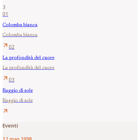
3
01
Colomba bianca
Colomba bianca
arrow_outward
02
La profondità del cuore
La profondità del cuore
arrow_outward
03
Raggio di sole
Raggio di sole
arrow_outward
Eventi
12 mag 1998