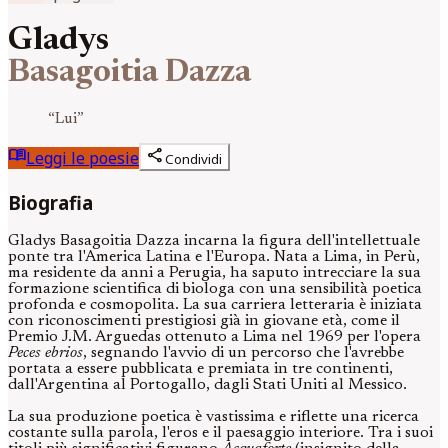
Gladys
Basagoitia Dazza
“
Lui
”
menu_book
share
Leggi le poesie
Condividi
Biografia
Gladys Basagoitia Dazza incarna la figura dell'intellettuale
ponte tra l'America Latina e l'Europa. Nata a Lima, in Perù,
ma residente da anni a Perugia, ha saputo intrecciare la sua
formazione scientifica di biologa con una sensibilità poetica
profonda e cosmopolita. La sua carriera letteraria è iniziata
con riconoscimenti prestigiosi già in giovane età, come il
Premio J.M. Arguedas ottenuto a Lima nel 1969 per l'opera
Peces ebrios
, segnando l'avvio di un percorso che l'avrebbe
portata a essere pubblicata e premiata in tre continenti,
dall'Argentina al Portogallo, dagli Stati Uniti al Messico.
La sua produzione poetica è vastissima e riflette una ricerca
costante sulla parola, l'eros e il paesaggio interiore. Tra i suoi