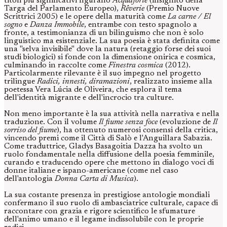
titoli più significativi figurano
Acquaforte
(insignito della
Targa del Parlamento Europeo),
Rêverie
(Premio Nuove
Scrittrici 2005) e le opere della maturità come
La carne / El
sogno
e
Danza Immobile
, entrambe con testo spagnolo a
fronte, a testimonianza di un bilinguismo che non è solo
linguistico ma esistenziale. La sua poesia è stata definita come
una "selva invisibile" dove la natura (retaggio forse dei suoi
studi biologici) si fonde con la dimensione onirica e cosmica,
culminando in raccolte come
Finestra cosmica
(2012).
Particolarmente rilevante è il suo impegno nel progetto
trilingue
Radici, innesti, diramazioni
, realizzato insieme alla
poetessa Vera Lúcia de Oliveira, che esplora il tema
dell'identità migrante e dell'incrocio tra culture.
Non meno importante è la sua attività nella narrativa e nella
traduzione. Con il volume
Il fiume senza foce
(evoluzione de
Il
sorriso del fiume
), ha ottenuto numerosi consensi della critica,
vincendo premi come il Città di Salò e l'Anguillara Sabazia.
Come traduttrice, Gladys Basagoitia Dazza ha svolto un
ruolo fondamentale nella diffusione della poesia femminile,
curando e traducendo opere che mettono in dialogo voci di
donne italiane e ispano-americane (come nel caso
dell'antologia
Donna Carta di Musica
).
La sua costante presenza in prestigiose antologie mondiali
confermano il suo ruolo di ambasciatrice culturale, capace di
raccontare con grazia e rigore scientifico le sfumature
dell'animo umano e il legame indissolubile con le proprie