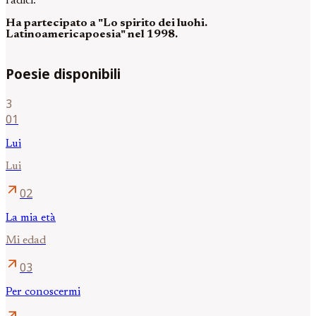
radici.
Ha partecipato a "Lo spirito dei luohi.
Latinoamericapoesia" nel 1998.
Poesie disponibili
3
01
Lui
Lui
arrow_outward
02
La mia età
Mi edad
arrow_outward
03
Per conoscermi
arrow_outward