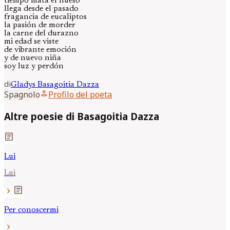
tiempo mata el hueso
llega desde el pasado
fragancia de eucaliptos
la pasión de morder
la carne del durazno
mi edad se viste
de vibrante emoción
y de nuevo niña
soy luz y perdón
di
Gladys
Basagoitia Dazza
person
Spagnolo
Profilo del poeta
Altre poesie di Basagoitia Dazza
article
Lui
Lui
article
chevron_right
Per conoscermi
chevron_right