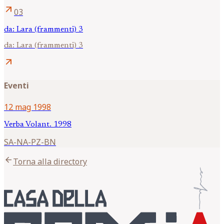
arrow_outward
03
da: Lara (frammenti) 3
da: Lara (frammenti) 3
arrow_outward
Eventi
12 mag 1998
Verba Volant. 1998
SA-NA-PZ-BN
arrow_back
Torna alla directory