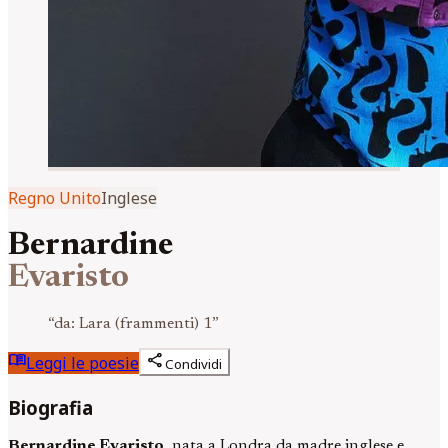
Regno Unito
Inglese
Bernardine
Evaristo
“
da: Lara (frammenti) 1
”
menu_book
share
Leggi le poesie
Condividi
Biografia
Bernardine Evaristo
, nata a Londra da madre inglese e