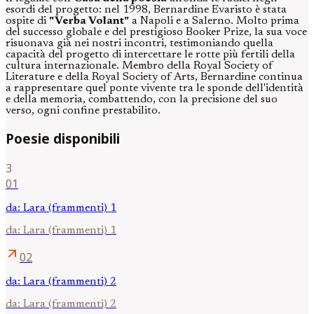
esordi del progetto: nel 1998, Bernardine Evaristo è stata
ospite di
"Verba Volant"
a Napoli e a Salerno. Molto prima
del successo globale e del prestigioso Booker Prize, la sua voce
risuonava già nei nostri incontri, testimoniando quella
capacità del progetto di intercettare le rotte più fertili della
cultura internazionale. Membro della Royal Society of
Literature e della Royal Society of Arts, Bernardine continua
a rappresentare quel ponte vivente tra le sponde dell'identità
e della memoria, combattendo, con la precisione del suo
verso, ogni confine prestabilito.
Poesie disponibili
3
01
da: Lara (frammenti) 1
da: Lara (frammenti) 1
arrow_outward
02
da: Lara (frammenti) 2
da: Lara (frammenti) 2