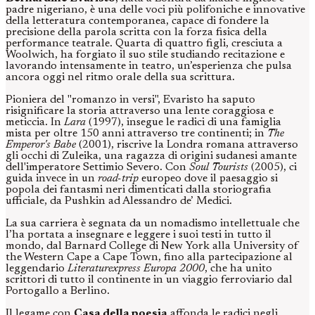
padre nigeriano, è una delle voci più polifoniche e innovative
della letteratura contemporanea, capace di fondere la
precisione della parola scritta con la forza fisica della
performance teatrale. Quarta di quattro figli, cresciuta a
Woolwich, ha forgiato il suo stile studiando recitazione e
lavorando intensamente in teatro, un’esperienza che pulsa
ancora oggi nel ritmo orale della sua scrittura.
Pioniera del "romanzo in versi", Evaristo ha saputo
risignificare la storia attraverso una lente coraggiosa e
meticcia. In
Lara
(1997), insegue le radici di una famiglia
mista per oltre 150 anni attraverso tre continenti; in
The
Emperor's Babe
(2001), riscrive la Londra romana attraverso
gli occhi di Zuleika, una ragazza di origini sudanesi amante
dell'imperatore Settimio Severo. Con
Soul Tourists
(2005), ci
guida invece in un
road-trip
europeo dove il paesaggio si
popola dei fantasmi neri dimenticati dalla storiografia
ufficiale, da Pushkin ad Alessandro de’ Medici.
La sua carriera è segnata da un nomadismo intellettuale che
l’ha portata a insegnare e leggere i suoi testi in tutto il
mondo, dal Barnard College di New York alla University of
the Western Cape a Cape Town, fino alla partecipazione al
leggendario
Literaturexpress Europa 2000
, che ha unito
scrittori di tutto il continente in un viaggio ferroviario dal
Portogallo a Berlino.
Il legame con
Casa della poesia
affonda le radici negli