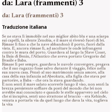
da: Lara (frammenti) 3
da: Lara (frammenti) 3
Traduzione italiana
Se ne stava lì immobile nel suo miglior abito blu e una sciarpa
sui capelli, la silente Zenobia, e il mare si riversò fuori di lei.
Rimase lì fino a che la nave abbandonò il porto, fuori dalla
vista. E, ancora rimase lì, ad ascoltare le onde infrangersi
contro le mura del porto. Guardava al largo la Slave Coast,
la Baia di Benin, l’Atlantico che aveva portato Gregorio dal
Brasile e Baba.
Rimase lì per sempre, guardava le nuvole convergere, pregava
che il suo ragazzo fosse salvo durante il viaggio, felice nella
sua nuova casa. Pensò al suo matrimonio senza amore, alla
casa della sua infanzia ad Abeokuta, alla figlia che stava per
partorire, a Baba – che ora la stava guardando.
E non sentì il mare salato scorrerle lungo il viso, non sentì la
brezza persistente soffiare da posti del mondo che lei non
avrebbe mai conosciuto e quando le stelle apparvero nel cielo
che si incupiva, sentì uno strattone al braccio – era Kehinde,
venuta a portarla via da quel luogo che dava la vita, toglieva
la vita