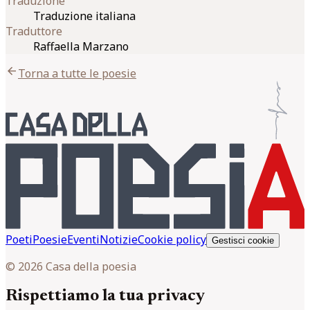
Traduzione
Traduzione italiana
Traduttore
Raffaella Marzano
arrow_back
Torna a tutte le poesie
Poeti
Poesie
Eventi
Notizie
Cookie policy
Gestisci cookie
© 2026 Casa della poesia
Rispettiamo la tua privacy