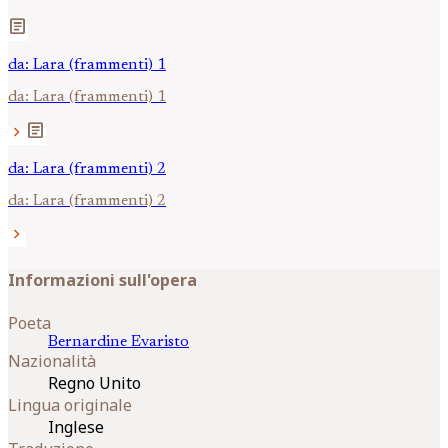
article
da: Lara (frammenti) 1
da: Lara (frammenti) 1
article
chevron_right
da: Lara (frammenti) 2
da: Lara (frammenti) 2
chevron_right
Informazioni sull'opera
Poeta
Bernardine
Evaristo
Nazionalità
Regno Unito
Lingua originale
Inglese