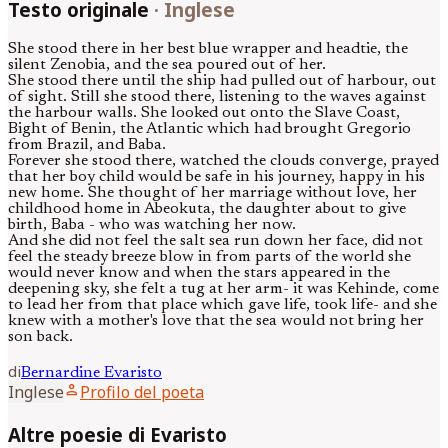
Testo originale
·
Inglese
She stood there in her best blue wrapper and headtie, the
silent Zenobia, and the sea poured out of her.
She stood there until the ship had pulled out of harbour, out
of sight. Still she stood there, listening to the waves against
the harbour walls. She looked out onto the Slave Coast,
Bight of Benin, the Atlantic which had brought Gregorio
from Brazil, and Baba.
Forever she stood there, watched the clouds converge, prayed
that her boy child would be safe in his journey, happy in his
new home. She thought of her marriage without love, her
childhood home in Abeokuta, the daughter about to give
birth, Baba - who was watching her now.
And she did not feel the salt sea run down her face, did not
feel the steady breeze blow in from parts of the world she
would never know and when the stars appeared in the
deepening sky, she felt a tug at her arm- it was Kehinde, come
to lead her from that place which gave life, took life- and she
knew with a mother's love that the sea would not bring her
son back.
di
Bernardine
Evaristo
person
Inglese
Profilo del poeta
Altre poesie di Evaristo