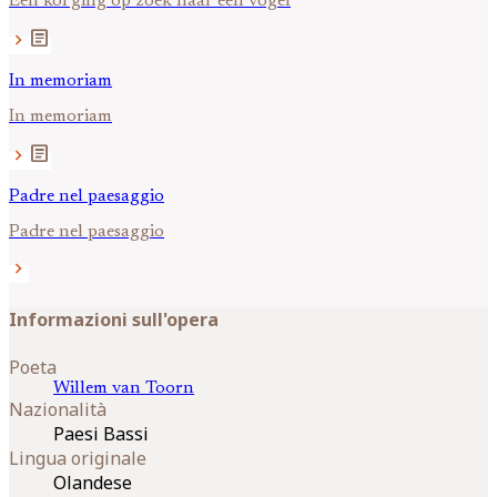
Een koi ging op zoek naar een vogel
article
chevron_right
In memoriam
In memoriam
article
chevron_right
Padre nel paesaggio
Padre nel paesaggio
chevron_right
Informazioni sull'opera
Poeta
Willem van
Toorn
Nazionalità
Paesi Bassi
Lingua originale
Olandese