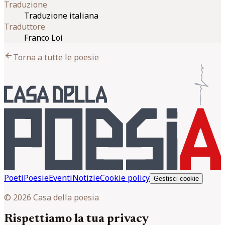
Traduzione
Traduzione italiana
Traduttore
Franco Loi
arrow_back
Torna a tutte le poesie
Poeti
Poesie
Eventi
Notizie
Cookie policy
Gestisci cookie
© 2026 Casa della poesia
Rispettiamo la tua privacy