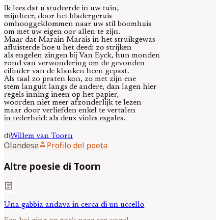
Ik lees dat u studeerde in uw tuin,
mijnheer, door het bladergeruis
omhooggeklommen naar uw stil boomhuis
om met uw eigen oor allen te zijn.
Maar dat Marain Marais in het struikgewas
afluisterde hoe u het deed: zo strijken
als engelen zingen bij Van Eyck, hun monden
rond van verwondering om de gevonden
cilinder van de klanken heen gepast.
Als taal zo praten kon, zo met zijn ene
stem languit langs de andere, dan lagen hier
regels inning ineen op het papier,
woorden niet meer afzonderlijk te lezen
maar door verliefden enkel te vertalen
in tederheid: als deux violes esgales.
di
Willem van
Toorn
person
Olandese
Profilo del poeta
Altre poesie di Toorn
article
Una gabbia andava in cerca di un uccello