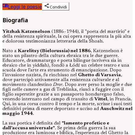
menu_book
share
Leggi le poesie
Condividi
Biografia
Yitzhak Katzenelson
(1886–1944), il "poeta del martirio" e
della resistenza spirituale, la cui opera rappresenta la più alta
e dolorosa testimonianza letteraria della Shoah.
Nato a
Karelitsy (Bielorussia) nel 1886
, Katzenelson è
stato un pilastro della cultura ebraica tra le due guerre.
Educatore, drammaturgo e poeta bilingue (scriveva sia in
ebraico che in yiddish), fondò a Łódź un celebre teatro e una
scuola dove l'arte era strumento di emancipazione. Dopo
l'invasione nazista, fu rinchiuso nel
Ghetto di Varsavia
,
dove partecipò attivamente alla resistenza culturale e al
movimento clandestino
Dror
. Dopo aver perso la moglie e due
figli nelle camere a gas di Treblinka, riuscì a fuggire con il
figlio superstite grazie a un passaporto honduregno falso,
venendo internato nel campo di transito di
Vittel
, in Francia.
Qui, in una corsa contro il tempo e la morte, scrisse i suoi testi
definitivi prima di essere deportato e ucciso ad
Auschwitz nel
maggio 1944
.
La sua poetica è definita dal
"lamento profetico e
dall'accusa universale"
. Se prima della guerra la sua
produzione era luminosa e biblica, l'esperienza del Ghetto la