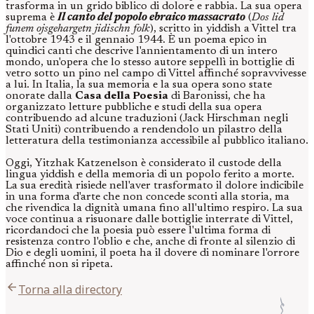
trasforma in un grido biblico di dolore e rabbia. La sua opera
suprema è
Il canto del popolo ebraico massacrato
(
Dos lid
funem ojsgehargetn jidischn folk
), scritto in yiddish a Vittel tra
l'ottobre 1943 e il gennaio 1944. È un poema epico in
quindici canti che descrive l'annientamento di un intero
mondo, un'opera che lo stesso autore seppellì in bottiglie di
vetro sotto un pino nel campo di Vittel affinché sopravvivesse
a lui. In Italia, la sua memoria e la sua opera sono state
onorate dalla
Casa della Poesia
di Baronissi, che ha
organizzato letture pubbliche e studi della sua opera
contribuendo ad alcune traduzioni (Jack Hirschman negli
Stati Uniti) contribuendo a rendendolo un pilastro della
letteratura della testimonianza accessibile al pubblico italiano.
Oggi, Yitzhak Katzenelson è considerato il custode della
lingua yiddish e della memoria di un popolo ferito a morte.
La sua eredità risiede nell'aver trasformato il dolore indicibile
in una forma d'arte che non concede sconti alla storia, ma
che rivendica la dignità umana fino all'ultimo respiro. La sua
voce continua a risuonare dalle bottiglie interrate di Vittel,
ricordandoci che la poesia può essere l'ultima forma di
resistenza contro l'oblio e che, anche di fronte al silenzio di
Dio e degli uomini, il poeta ha il dovere di nominare l'orrore
affinché non si ripeta.
arrow_back
Torna alla directory