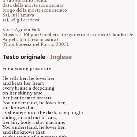
Il suo epitaffio recita:
data della morte sconosciuta
luogo della morte sconosciuto
Sai, lui l’amava
sai, lei gli credeva.
Voce: Agneta Falk
Musicisti: Filippo Gambetta (organetto diatonico) Claudio De
Angelis (chitarra acustica)
(Napolipoesia nel Parco, 2005).
Testo originale
·
Inglese
For a young prostitute
He tells her, he loves her
and beats her heart
every bruise a deepening
on her skinny arse
her just formed breasts.
You understand, he loves her,
she knows that
as she steps into the dark, damp night
sliding in and out of cars,
her tiny body a slot-machine.
You understand, he loves her,
and she knows that