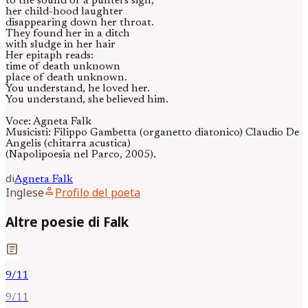
to the sound of a punters sigh,
her child-hood laughter
disappearing down her throat.
They found her in a ditch
with sludge in her hair
Her epitaph reads:
time of death unknown
place of death unknown.
You understand, he loved her.
You understand, she believed him.
Voce: Agneta Falk
Musicisti: Filippo Gambetta (organetto diatonico) Claudio De
Angelis (chitarra acustica)
(Napolipoesia nel Parco, 2005).
di
Agneta
Falk
person
Inglese
Profilo del poeta
Altre poesie di Falk
article
9/11
9/11