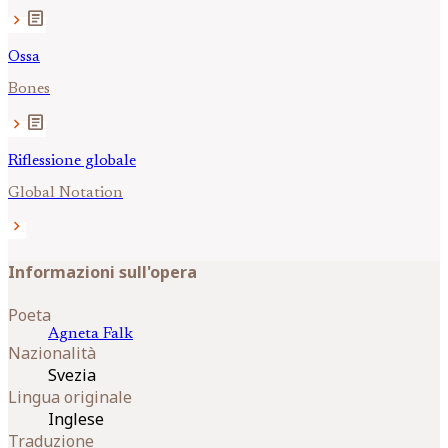
article
chevron_right
Ossa
Bones
article
chevron_right
Riflessione globale
Global Notation
chevron_right
Informazioni sull'opera
Poeta
Agneta
Falk
Nazionalità
Svezia
Lingua originale
Inglese
Traduzione