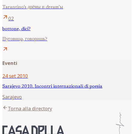
Tarantino’s дрёмы и dream’ы
arrow_outward
02
bottone, dici?
Пуговица, говоришь?
arrow_outward
Eventi
24 set 2010
Sarajevo 2010. Incontri internazionali di poesia
Sarajevo
arrow_back
Torna alla directory