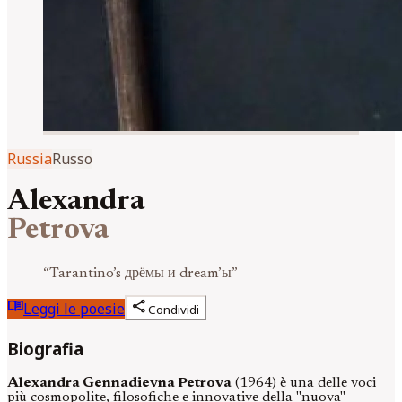
Russia
Russo
Alexandra
Petrova
“
Tarantino’s дрёмы и dream’ы
”
menu_book
share
Leggi le poesie
Condividi
Biografia
Alexandra Gennadievna Petrova
(1964) è una delle voci
più cosmopolite, filosofiche e innovative della "nuova"