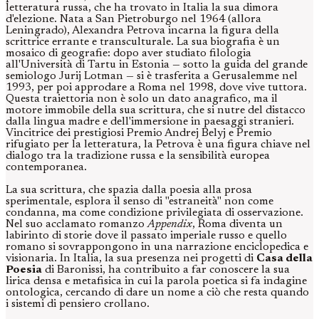
letteratura russa, che ha trovato in Italia la sua dimora
d'elezione. Nata a San Pietroburgo nel 1964 (allora
Leningrado), Alexandra Petrova incarna la figura della
scrittrice errante e transculturale. La sua biografia è un
mosaico di geografie: dopo aver studiato filologia
all'Università di Tartu in Estonia — sotto la guida del grande
semiologo Jurij Lotman — si è trasferita a Gerusalemme nel
1993, per poi approdare a Roma nel 1998, dove vive tuttora.
Questa traiettoria non è solo un dato anagrafico, ma il
motore immobile della sua scrittura, che si nutre del distacco
dalla lingua madre e dell'immersione in paesaggi stranieri.
Vincitrice dei prestigiosi Premio Andrej Belyj e Premio
rifugiato per la letteratura, la Petrova è una figura chiave nel
dialogo tra la tradizione russa e la sensibilità europea
contemporanea.
La sua scrittura, che spazia dalla poesia alla prosa
sperimentale, esplora il senso di "estraneità" non come
condanna, ma come condizione privilegiata di osservazione.
Nel suo acclamato romanzo
Appendix
, Roma diventa un
labirinto di storie dove il passato imperiale russo e quello
romano si sovrappongono in una narrazione enciclopedica e
visionaria. In Italia, la sua presenza nei progetti di
Casa della
Poesia
di Baronissi, ha contribuito a far conoscere la sua
lirica densa e metafisica in cui la parola poetica si fa indagine
ontologica, cercando di dare un nome a ciò che resta quando
i sistemi di pensiero crollano.