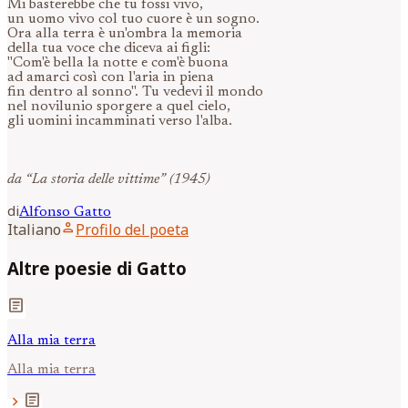
Mi basterebbe che tu fossi vivo,
un uomo vivo col tuo cuore è un sogno.
Ora alla terra è un'ombra la memoria
della tua voce che diceva ai figli:
"Com'è bella la notte e com'è buona
ad amarci così con l'aria in piena
fin dentro al sonno". Tu vedevi il mondo
nel novilunio sporgere a quel cielo,
gli uomini incamminati verso l'alba.
da “La storia delle vittime” (1945)
di
Alfonso
Gatto
person
Italiano
Profilo del poeta
Altre poesie di Gatto
article
Alla mia terra
Alla mia terra
article
chevron_right