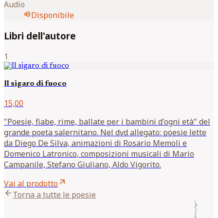
Audio
volume_up
Disponibile
Libri dell'autore
1
Il sigaro di fuoco
15,00
"Poesie, fiabe, rime, ballate per i bambini d'ogni età" del
grande poeta salernitano. Nel dvd allegato: poesie lette
da Diego De Silva, animazioni di Rosario Memoli e
Domenico Latronico, composizioni musicali di Mario
Campanile, Stefano Giuliano, Aldo Vigorito.
arrow_outward
Vai al prodotto
arrow_back
Torna a tutte le poesie