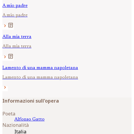
A mio padre
A mio padre
article
chevron_right
Alla mia terra
Alla mia terra
article
chevron_right
Lamento di una mamma napoletana
Lamento di una mamma napoletana
chevron_right
Informazioni sull'opera
Poeta
Alfonso
Gatto
Nazionalità
Italia