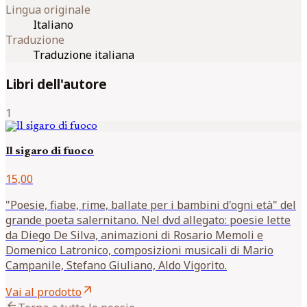
Lingua originale
Italiano
Traduzione
Traduzione italiana
Libri dell'autore
1
Il sigaro di fuoco
15,00
"Poesie, fiabe, rime, ballate per i bambini d'ogni età" del
grande poeta salernitano. Nel dvd allegato: poesie lette
da Diego De Silva, animazioni di Rosario Memoli e
Domenico Latronico, composizioni musicali di Mario
Campanile, Stefano Giuliano, Aldo Vigorito.
arrow_outward
Vai al prodotto
arrow_back