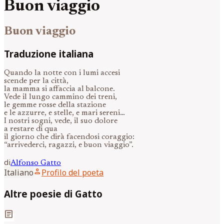
Buon viaggio
Buon viaggio
Traduzione italiana
Quando la notte con i lumi accesi
scende per la città,
la mamma si affaccia al balcone.
Vede il lungo cammino dei treni,
le gemme rosse della stazione
e le azzurre, e stelle, e mari sereni…
I nostri sogni, vede, il suo dolore
a restare di qua
il giorno che dirà facendosi coraggio:
“arrivederci, ragazzi, e buon viaggio”.
di
Alfonso
Gatto
person
Italiano
Profilo del poeta
Altre poesie di Gatto
article