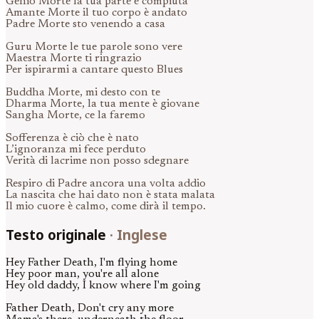
Genio Morte la tua parte è compiuta
Amante Morte il tuo corpo è andato
Padre Morte sto venendo a casa
Guru Morte le tue parole sono vere
Maestra Morte ti ringrazio
Per ispirarmi a cantare questo Blues
Buddha Morte, mi desto con te
Dharma Morte, la tua mente è giovane
Sangha Morte, ce la faremo
Sofferenza è ciò che è nato
L’ignoranza mi fece perduto
Verità di lacrime non posso sdegnare
Respiro di Padre ancora una volta addio
La nascita che hai dato non è stata malata
Il mio cuore è calmo, come dirà il tempo.
Testo originale
·
Inglese
Hey Father Death, I'm flying home
Hey poor man, you're all alone
Hey old daddy, I know where I'm going
Father Death, Don't cry any more