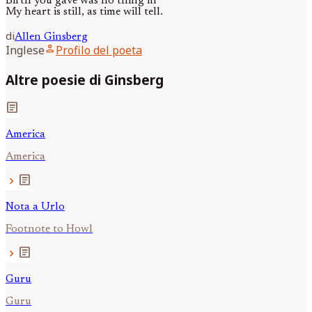
Birth you gave was no thing ill
My heart is still, as time will tell.
di
Allen
Ginsberg
person
Inglese
Profilo del poeta
Altre poesie di Ginsberg
article
America
America
article
chevron_right
Nota a Urlo
Footnote to Howl
article
chevron_right
Guru
Guru