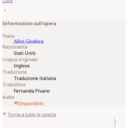
Guru
chevron_right
Informazioni sull'opera
Poeta
Allen
Ginsberg
Nazionalità
Stati Uniti
Lingua originale
Inglese
Traduzione
Traduzione italiana
Traduttore
Fernanda Pivano
Audio
volume_up
Disponibile
arrow_back
Torna a tutte le poesie