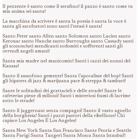
Il pezzente è santo come il serafino! il pazzo è santo come tu
mia anima sei santa!
La macchina da scrivere è santa la poesia è santa la voce è
santa gli ascoltatori sono santi l’estasi è santa!
Santo Peter santo Allen santo Solomon santo Lucien santo
Kerouac santo Huncke santo Burroughs santo Cassady santi
gli sconosciuti mendicanti sodomiti e sofferenti santi gli
orrendi angeli umani!
Santa mia madre nel manicomio! Santi i cazzi dei nonni del
Kansas!
Santo il sassofono gemente! Santa l’apocalisse del bop! Santi
gli hipsters di jazz & marijuana pace & streppa & tamburi!
Sante le solitudini dei grattacieli e delle strade! Sante le
cafeterias piene di milioni! Santi i misteriosi fiumi di lacrime
sotto le strade!
Santo il juggernaut senza compagni! Santo il vasto agnello
della borghesia! Santi i pazzi pastori della ribellione! Chi
capisce Los Angeles È Los Angeles!
Santa New York Santa San Francisco Sante Peoria e Seattle
Santa Parigi Santa Tangeri Santa Mosca Santa Istanbul!