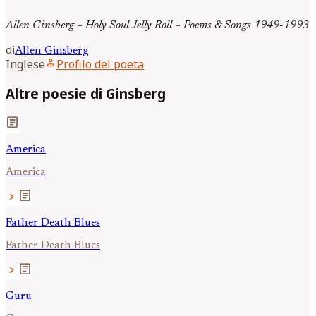
Allen Ginsberg – Holy Soul Jelly Roll – Poems & Songs 1949-1993
di
Allen
Ginsberg
person
Inglese
Profilo del poeta
Altre poesie di Ginsberg
article
America
America
article
chevron_right
Father Death Blues
Father Death Blues
article
chevron_right
Guru