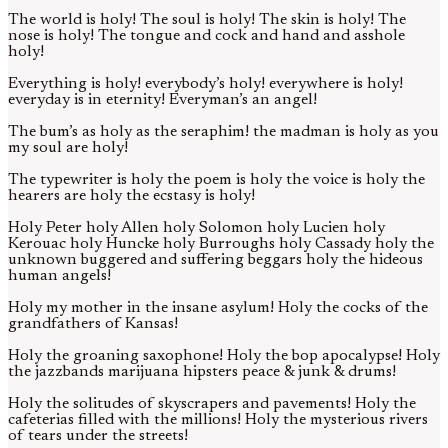
The world is holy! The soul is holy! The skin is holy! The
nose is holy! The tongue and cock and hand and asshole
holy!
Everything is holy! everybody’s holy! everywhere is holy!
everyday is in eternity! Everyman’s an angel!
The bum’s as holy as the seraphim! the madman is holy as you
my soul are holy!
The typewriter is holy the poem is holy the voice is holy the
hearers are holy the ecstasy is holy!
Holy Peter holy Allen holy Solomon holy Lucien holy
Kerouac holy Huncke holy Burroughs holy Cassady holy the
unknown buggered and suffering beggars holy the hideous
human angels!
Holy my mother in the insane asylum! Holy the cocks of the
grandfathers of Kansas!
Holy the groaning saxophone! Holy the bop apocalypse! Holy
the jazzbands marijuana hipsters peace & junk & drums!
Holy the solitudes of skyscrapers and pavements! Holy the
cafeterias filled with the millions! Holy the mysterious rivers
of tears under the streets!