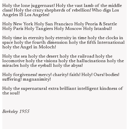
Holy the lone juggernaut! Holy the vast lamb of the middle
class! Holy the crazy shepherds of rebellion! Who digs Los
Angeles IS Los Angeles!
Holy New York Holy San Francisco Holy Peoria & Seattle
Holy Paris Holy Tangiers Holy Moscow Holy Istanbul!
Holy time in eternity holy eternity in time holy the clocks in
space holy the fourth dimension holy the fifth International
holy the Angel in Moloch!
Holy the sea holy the desert holy the railroad holy the
locomotive holy the visions holy the hallucinations holy the
miracles holy the eyeball holy the abyss!
Holy forgiveness! mercy! charity! faith! Holy! Ours! bodies!
suffering! magnanimity!
Holy the supernatural extra brilliant intelligent kindness of
the soul!
Berkeley 1955