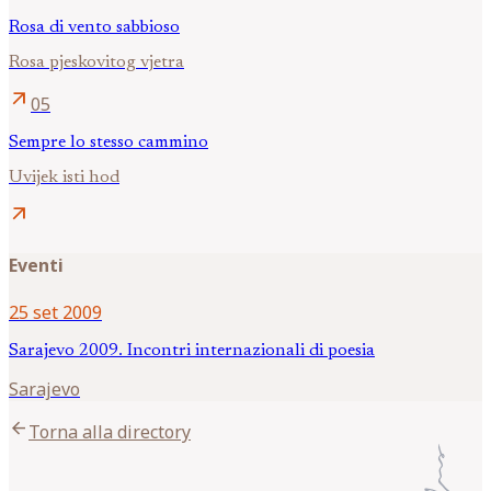
Rosa di vento sabbioso
Rosa pjeskovitog vjetra
arrow_outward
05
Sempre lo stesso cammino
Uvijek isti hod
arrow_outward
Eventi
25 set 2009
Sarajevo 2009. Incontri internazionali di poesia
Sarajevo
arrow_back
Torna alla directory