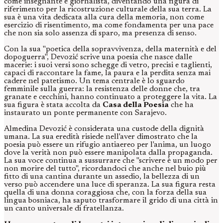
come insegnante e giornalista, diventando una figura di
riferimento per la ricostruzione culturale della sua terra. La
sua è una vita dedicata alla cura della memoria, non come
esercizio di risentimento, ma come fondamenta per una pace
che non sia solo assenza di sparo, ma presenza di senso.
Con la sua "poetica della sopravvivenza, della maternità e del
dopoguerra", Devozić scrive una poesia che nasce dalle
macerie: i suoi versi sono schegge di vetro, precisi e taglienti,
capaci di raccontare la fame, la paura e la perdita senza mai
cadere nel patetismo. Un tema centrale è lo sguardo
femminile sulla guerra: la resistenza delle donne che, tra
granate e cecchini, hanno continuato a proteggere la vita. La
sua figura è stata accolta da
Casa della Poesia
che ha
instaurato un ponte permanente con Sarajevo.
Almedina Devozić è considerata una custode della dignità
umana. La sua eredità risiede nell'aver dimostrato che la
poesia può essere un rifugio antiaereo per l'anima, un luogo
dove la verità non può essere manipolata dalla propaganda.
La sua voce continua a sussurrare che "scrivere è un modo per
non morire del tutto", ricordandoci che anche nel buio più
fitto di una cantina durante un assedio, la bellezza di un
verso può accendere una luce di speranza. La sua figura resta
quella di una donna coraggiosa che, con la forza della sua
lingua bosniaca, ha saputo trasformare il grido di una città in
un canto universale di fratellanza.