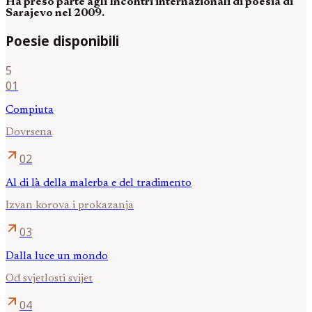
Ha preso parte agli Incontri internazionali di poesia di
Sarajevo nel 2009.
Poesie disponibili
5
01
Compiuta
Dovrsena
arrow_outward
02
Al di là della malerba e del tradimento
Izvan korova i prokazanja
arrow_outward
03
Dalla luce un mondo
Od svjetlosti svijet
arrow_outward
04