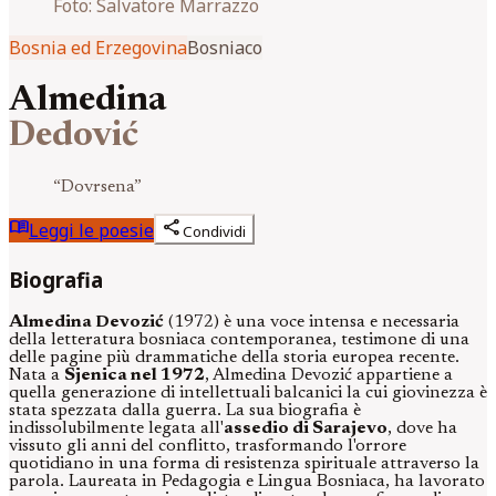
Foto:
Salvatore Marrazzo
Bosnia ed Erzegovina
Bosniaco
Almedina
Dedović
“
Dovrsena
”
menu_book
share
Leggi le poesie
Condividi
Biografia
Almedina Devozić
(1972) è una voce intensa e necessaria
della letteratura bosniaca contemporanea, testimone di una
delle pagine più drammatiche della storia europea recente.
Nata a
Sjenica nel 1972
, Almedina Devozić appartiene a
quella generazione di intellettuali balcanici la cui giovinezza è
stata spezzata dalla guerra. La sua biografia è
indissolubilmente legata all'
assedio di Sarajevo
, dove ha
vissuto gli anni del conflitto, trasformando l'orrore
quotidiano in una forma di resistenza spirituale attraverso la
parola. Laureata in Pedagogia e Lingua Bosniaca, ha lavorato