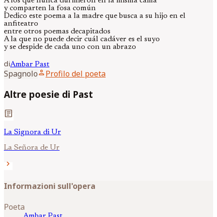
A los que nunca durmieron en la misma cama
y comparten la fosa común
Dedico este poema a la madre que busca a su hijo en el
anfiteatro
entre otros poemas decapitados
A la que no puede decir cuál cadáver es el suyo
y se despide de cada uno con un abrazo
di
Ambar
Past
person
Spagnolo
Profilo del poeta
Altre poesie di Past
article
La Signora di Ur
La Señora de Ur
chevron_right
Informazioni sull'opera
Poeta
Ambar
Past