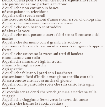
Dedico questa poesia a quelli che non frequentano i caffè
o le piscine né sanno parlare a telefono
A quelli che non entrano in banca
né compaiono in televisione
A quelle delle scuole serali
che ricevono dichiarazioni d’amore con errori di ortografia
Ai poeti che non cominciano mai a scrivere
A quelle che non osano contraddire
né alzare la voce
A quelle che non possono essere felici senza il consenso del
macho
A quelle che dormono con il grembiule addosso
e pensano alle cose da fare mentre i mariti vengono troppo in
fretta
A quelle che essiccano la zucca sui tetti di lamiera
e non hanno una sedia
A quelli che ninnano i figli in tsotsil
e hanno le unghie sporche
Agli spazzini
A quelli che falciano i prati con i machetes
che seminano fichi d’India e mangiano tortilla con sale
Al metronotte che lavora anche di giorno
A quella con le pantofole rotte che rifà cento letti ogni
mattina
Al vecchio senza denti che vende gomma americana sulla
spiaggia
A quelli che viaggiano fermi verso la terra del cacao
A quelle che hanno la faccia bruciata