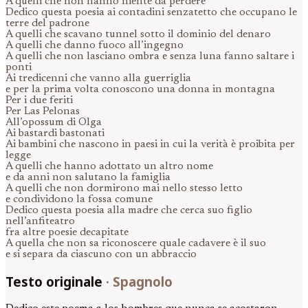
A quelli che non hanno niente da perdere
Dedico questa poesia ai contadini senzatetto che occupano le
terre del padrone
A quelli che scavano tunnel sotto il dominio del denaro
A quelli che danno fuoco all’ingegno
A quelli che non lasciano ombra e senza luna fanno saltare i
ponti
Ai tredicenni che vanno alla guerriglia
e per la prima volta conoscono una donna in montagna
Per i due feriti
Per Las Pelonas
All’opossum di Olga
Ai bastardi bastonati
Ai bambini che nascono in paesi in cui la verità è proibita per
legge
A quelli che hanno adottato un altro nome
e da anni non salutano la famiglia
A quelli che non dormirono mai nello stesso letto
e condividono la fossa comune
Dedico questa poesia alla madre che cerca suo figlio
nell’anfiteatro
fra altre poesie decapitate
A quella che non sa riconoscere quale cadavere è il suo
e si separa da ciascuno con un abbraccio
Testo originale
·
Spagnolo