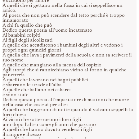
e uccidono per amore
A quelli che si gettano nella fossa in cui si seppellisce un
amico.
Al poeta che non può scendere dal tetto perché è troppo
innamorato
A chi fa quello che può
Dedico questa poesia all’uomo incatenato
Ai bambini colpiti
Ai figli degli alcolizzati
A quelle che accudiscono i bambini degli altri e vedono i
propri ogni quindici giorni
A quella che lava i pavimenti della scuola e non sa scrivere il
suo nome
A quelle che mangiano alla mensa dell’ospizio
Agli storpi che si rannicchiano vicino al forno in qualche
panetteria
A quelli che lavorano nei bagni pubblici
e sbarrano le strade all’alba
A quelle che ballano nei cabaret
e sono stufe
Dedico questa poesia all’impastatore di mattoni che muore
nella casa che costruì per altri
A quelli che fuggirono di notte quando il vulcano seppellì la
loro chiesa
Ai vicini che sotterrarono i loro figli
uno dopo l’altro come gli anni che passano
A quelli che hanno dovuto vendersi i figli
il sangue e il sesso