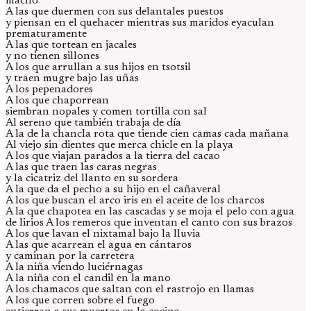
macho
A las que duermen con sus delantales puestos
y piensan en el quehacer mientras sus maridos eyaculan
prematuramente
A las que tortean en jacales
y no tienen sillones
A los que arrullan a sus hijos en tsotsil
y traen mugre bajo las uñas
A los pepenadores
A los que chaporrean
siembran nopales y comen tortilla con sal
Al sereno que también trabaja de día
A la de la chancla rota que tiende cien camas cada mañana
Al viejo sin dientes que merca chicle en la playa
A los que viajan parados a la tierra del cacao
A las que traen las caras negras
y la cicatriz del llanto en su sordera
A la que da el pecho a su hijo en el cañaveral
A los que buscan el arco iris en el aceite de los charcos
A la que chapotea en las cascadas y se moja el pelo con agua
de lirios A los remeros que inventan el canto con sus brazos
A los que lavan el nixtamal bajo la lluvia
A las que acarrean el agua en cántaros
y caminan por la carretera
A la niña viendo luciérnagas
A la niña con el candil en la mano
A los chamacos que saltan con el rastrojo en llamas
A los que corren sobre el fuego