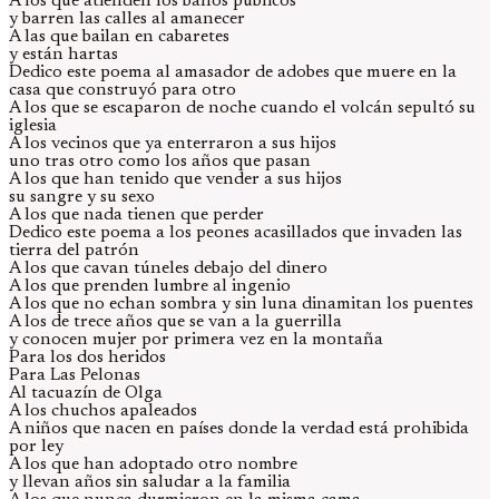
A los que atienden los baños públicos
y barren las calles al amanecer
A las que bailan en cabaretes
y están hartas
Dedico este poema al amasador de adobes que muere en la
casa que construyó para otro
A los que se escaparon de noche cuando el volcán sepultó su
iglesia
A los vecinos que ya enterraron a sus hijos
uno tras otro como los años que pasan
A los que han tenido que vender a sus hijos
su sangre y su sexo
A los que nada tienen que perder
Dedico este poema a los peones acasillados que invaden las
tierra del patrón
A los que cavan túneles debajo del dinero
A los que prenden lumbre al ingenio
A los que no echan sombra y sin luna dinamitan los puentes
A los de trece años que se van a la guerrilla
y conocen mujer por primera vez en la montaña
Para los dos heridos
Para Las Pelonas
Al tacuazín de Olga
A los chuchos apaleados
A niños que nacen en países donde la verdad está prohibida
por ley
A los que han adoptado otro nombre
y llevan años sin saludar a la familia