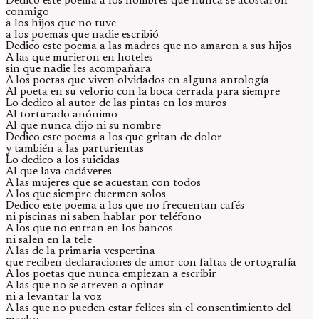
Dedico este poema a los hombres que nunca se acostaron
conmigo
a los hijos que no tuve
a los poemas que nadie escribió
Dedico este poema a las madres que no amaron a sus hijos
A las que murieron en hoteles
sin que nadie les acompañara
A los poetas que viven olvidados en alguna antología
Al poeta en su velorio con la boca cerrada para siempre
Lo dedico al autor de las pintas en los muros
Al torturado anónimo
Al que nunca dijo ni su nombre
Dedico este poema a los que gritan de dolor
y también a las parturientas
Lo dedico a los suicidas
Al que lava cadáveres
A las mujeres que se acuestan con todos
A los que siempre duermen solos
Dedico este poema a los que no frecuentan cafés
ni piscinas ni saben hablar por teléfono
A los que no entran en los bancos
ni salen en la tele
A las de la primaria vespertina
que reciben declaraciones de amor con faltas de ortografía
A los poetas que nunca empiezan a escribir
A las que no se atreven a opinar
ni a levantar la voz
A las que no pueden estar felices sin el consentimiento del