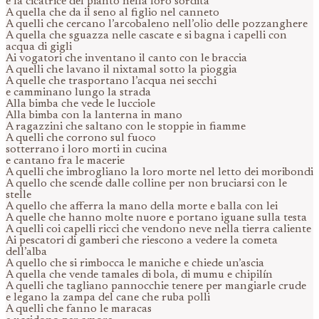
e la cicatrice del pianto nella loro sordità
A quella che da il seno al figlio nel canneto
A quelli che cercano l’arcobaleno nell’olio delle pozzanghere
A quella che sguazza nelle cascate e si bagna i capelli con
acqua di gigli
Ai vogatori che inventano il canto con le braccia
A quelli che lavano il nixtamal sotto la pioggia
A quelle che trasportano l’acqua nei secchi
e camminano lungo la strada
Alla bimba che vede le lucciole
Alla bimba con la lanterna in mano
A ragazzini che saltano con le stoppie in fiamme
A quelli che corrono sul fuoco
sotterrano i loro morti in cucina
e cantano fra le macerie
A quelli che imbrogliano la loro morte nel letto dei moribondi
A quello che scende dalle colline per non bruciarsi con le
stelle
A quello che afferra la mano della morte e balla con lei
A quelle che hanno molte nuore e portano iguane sulla testa
A quelli coi capelli ricci che vendono neve nella tierra caliente
Ai pescatori di gamberi che riescono a vedere la cometa
dell’alba
A quello che si rimbocca le maniche e chiede un’ascia
A quella che vende tamales di bola, di mumu e chipilín
A quelli che tagliano pannocchie tenere per mangiarle crude
e legano la zampa del cane che ruba polli
A quelli che fanno le maracas