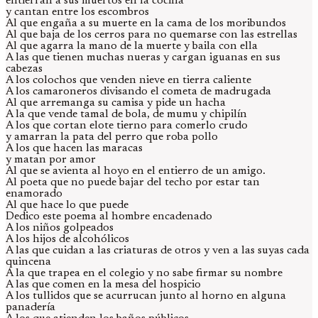
entierran a sus muertos en la cocina
y cantan entre los escombros
Al que engaña a su muerte en la cama de los moribundos
Al que baja de los cerros para no quemarse con las estrellas
Al que agarra la mano de la muerte y baila con ella
A las que tienen muchas nueras y cargan iguanas en sus
cabezas
A los colochos que venden nieve en tierra caliente
A los camaroneros divisando el cometa de madrugada
Al que arremanga su camisa y pide un hacha
A la que vende tamal de bola, de mumu y chipilín
A los que cortan elote tierno para comerlo crudo
y amarran la pata del perro que roba pollo
A los que hacen las maracas
y matan por amor
Al que se avienta al hoyo en el entierro de un amigo.
Al poeta que no puede bajar del techo por estar tan
enamorado
Al que hace lo que puede
Dedico este poema al hombre encadenado
A los niños golpeados
A los hijos de alcohólicos
A las que cuidan a las criaturas de otros y ven a las suyas cada
quincena
A la que trapea en el colegio y no sabe firmar su nombre
A las que comen en la mesa del hospicio
A los tullidos que se acurrucan junto al horno en alguna
panadería