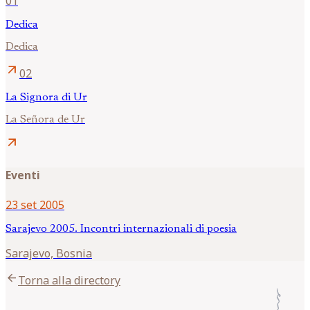
01
Dedica
Dedica
arrow_outward
02
La Signora di Ur
La Señora de Ur
arrow_outward
Eventi
23 set 2005
Sarajevo 2005. Incontri internazionali di poesia
Sarajevo, Bosnia
arrow_back
Torna alla directory