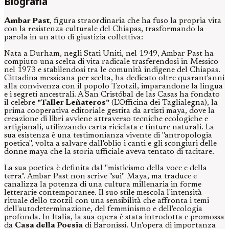
Biografia
Ambar Past
, figura straordinaria che ha fuso la propria vita
con la resistenza culturale del Chiapas, trasformando la
parola in un atto di giustizia collettiva:
Nata a Durham, negli Stati Uniti, nel 1949, Ambar Past ha
compiuto una scelta di vita radicale trasferendosi in Messico
nel 1973 e stabilendosi tra le comunità indigene del Chiapas.
Cittadina messicana per scelta, ha dedicato oltre quarant'anni
alla convivenza con il popolo Tzotzil, imparandone la lingua
e i segreti ancestrali. A San Cristóbal de las Casas ha fondato
il celebre
"Taller Leñateros"
(L'Officina dei Taglialegna), la
prima cooperativa editoriale gestita da artisti maya, dove la
creazione di libri avviene attraverso tecniche ecologiche e
artigianali, utilizzando carta riciclata e tinture naturali. La
sua esistenza è una testimonianza vivente di "antropologia
poetica", volta a salvare dall'oblio i canti e gli scongiuri delle
donne maya che la storia ufficiale aveva tentato di tacitare.
La sua poetica è definita dal "misticismo della voce e della
terra". Ambar Past non scrive "sui" Maya, ma traduce e
canalizza la potenza di una cultura millenaria in forme
letterarie contemporanee. Il suo stile mescola l'intensità
rituale dello tzotzil con una sensibilità che affronta i temi
dell'autodeterminazione, del femminismo e dell'ecologia
profonda. In Italia, la sua opera è stata introdotta e promossa
da
Casa della Poesia
di Baronissi. Un'opera di importanza