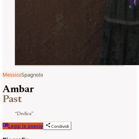
Messico
Spagnolo
Ambar
Past
“
Dedica
”
menu_book
share
Leggi le poesie
Condividi