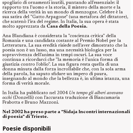
spogliato di ornamenti inutili, puntando all'essenziale: il
rapporto tra l'uomo e la storia, il mistero della morte e la
ricerca della verità in un mondo di menzogne. Celebre è la
sua satira del "Gatto Arpagone" (una metafora del dittatore),
che scatenò l'ira del regime. In Italia, la sua opera è stata
molto apprezzata da
Casa della Poesia.
Ana Blandiana è considerata la "coscienza critica" della
Romania e una candidata costante al Premio Nobel per la
Letteratura. La sua eredità risiede nell'aver dimostrato che la
poesia non è un lusso, ma una necessità biologica per la
sopravvivenza dell'anima in tempi oscuri. La sua voce
continua a ricordarci che "la memoria è l'unica forma di
giustizia contro l'oblio". La sua figura resta quella di una
donna minuta dalla forza incrollabile che, con la sola arma
della parola, ha saputo sfidare un impero di paura,
insegnando al mondo che la bellezza è, in ultima istanza, una
forma di verità morale.
In Italia ha pubblicato nel 2004
Un tempo gli alberi avevano
occhi
(Donzelli)
con l'accurata traduzione di Biancamaria
Frabotta e Bruno Mazzoni.
Nel 2002 ha preso parte a "Sidaja Incontri internazionali
di poesia" di Trieste.
Poesie disponibili