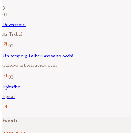
3
01
Dovremmo
Ar Trebui
arrow_outward
02
Un tempo gli alberi avevano occhi
Cândva arborii aveau ochi
arrow_outward
03
Epitaffio
Epitaf
arrow_outward
Eventi