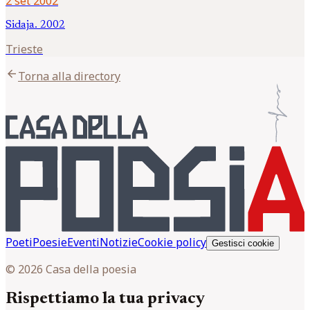
2 set 2002
Sidaja. 2002
Trieste
arrow_back
Torna alla directory
Poeti
Poesie
Eventi
Notizie
Cookie policy
Gestisci cookie
© 2026 Casa della poesia
Rispettiamo la tua privacy