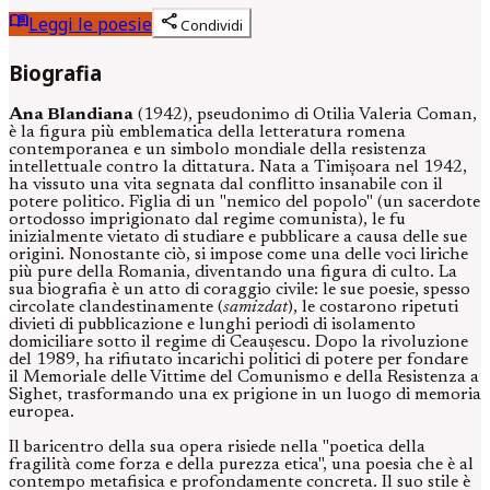
menu_book
share
Leggi le poesie
Condividi
Biografia
Ana Blandiana
(1942), pseudonimo di Otilia Valeria Coman,
è la figura più emblematica della letteratura romena
contemporanea e un simbolo mondiale della resistenza
intellettuale contro la dittatura. Nata a Timișoara nel 1942,
ha vissuto una vita segnata dal conflitto insanabile con il
potere politico. Figlia di un "nemico del popolo" (un sacerdote
ortodosso imprigionato dal regime comunista), le fu
inizialmente vietato di studiare e pubblicare a causa delle sue
origini. Nonostante ciò, si impose come una delle voci liriche
più pure della Romania, diventando una figura di culto. La
sua biografia è un atto di coraggio civile: le sue poesie, spesso
circolate clandestinamente (
samizdat
), le costarono ripetuti
divieti di pubblicazione e lunghi periodi di isolamento
domiciliare sotto il regime di Ceaușescu. Dopo la rivoluzione
del 1989, ha rifiutato incarichi politici di potere per fondare
il Memoriale delle Vittime del Comunismo e della Resistenza a
Sighet, trasformando una ex prigione in un luogo di memoria
europea.
Il baricentro della sua opera risiede nella "poetica della
fragilità come forza e della purezza etica", una poesia che è al
contempo metafisica e profondamente concreta. Il suo stile è