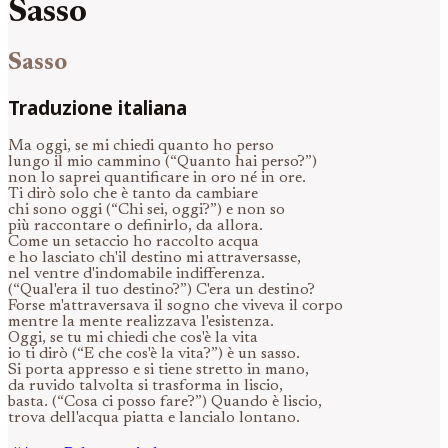
Sasso
Sasso
Traduzione italiana
Ma oggi, se mi chiedi quanto ho perso
lungo il mio cammino (“Quanto hai perso?”)
non lo saprei quantificare in oro né in ore.
Ti dirò solo che è tanto da cambiare
chi sono oggi (“Chi sei, oggi?”) e non so
più raccontare o definirlo, da allora.
Come un setaccio ho raccolto acqua
e ho lasciato ch'il destino mi attraversasse,
nel ventre d'indomabile indifferenza.
(“Qual'era il tuo destino?”) C'era un destino?
Forse m'attraversava il sogno che viveva il corpo
mentre la mente realizzava l'esistenza.
Oggi, se tu mi chiedi che cos'è la vita
io ti dirò (“E che cos'è la vita?”) è un sasso.
Si porta appresso e si tiene stretto in mano,
da ruvido talvolta si trasforma in liscio,
basta. (“Cosa ci posso fare?”) Quando è liscio,
trova dell'acqua piatta e lancialo lontano.