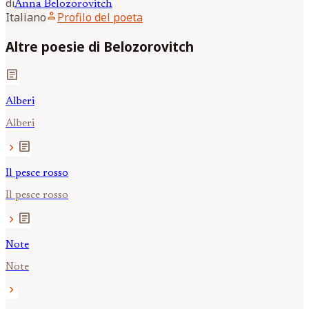
di
Anna
Belozorovitch
person
Italiano
Profilo del poeta
Altre poesie di Belozorovitch
article
Alberi
Alberi
article
chevron_right
Il pesce rosso
Il pesce rosso
article
chevron_right
Note
Note
chevron_right