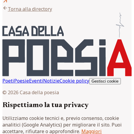
arrow_outward
arrow_back
Torna alla directory
Poeti
Poesie
Eventi
Notizie
Cookie policy
Gestisci cookie
© 2026 Casa della poesia
Rispettiamo la tua privacy
Utilizziamo cookie tecnici e, previo consenso, cookie
analitici (Google Analytics) per migliorare il sito. Puoi
accettare, rifiutare o approfondire.
Maggiori