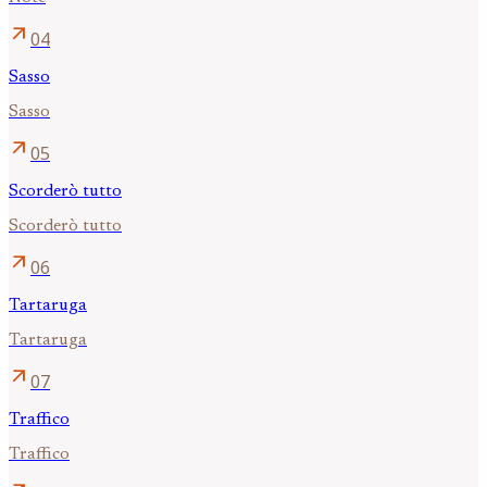
arrow_outward
04
Sasso
Sasso
arrow_outward
05
Scorderò tutto
Scorderò tutto
arrow_outward
06
Tartaruga
Tartaruga
arrow_outward
07
Traffico
Traffico