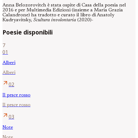
Anna Belozorovitch è stata ospite di Casa della poesia nel
2016 e per Multimedia Edizioni (insieme a Maria Grazia
Calandrone) ha tradotto e curato il libro di Anatoly
Kudryavitsky,
Scultura involontaria
(2020)-
Poesie disponibili
7
01
Alberi
Alberi
arrow_outward
02
Il pesce rosso
Il pesce rosso
arrow_outward
03
Note
Note