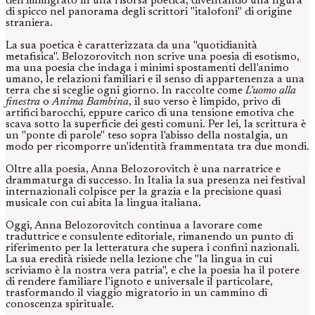
dell'immigrato in una risorsa poetica, diventando una figura
di spicco nel panorama degli scrittori "italofoni" di origine
straniera.
La sua poetica è caratterizzata da una "quotidianità
metafisica". Belozorovitch non scrive una poesia di esotismo,
ma una poesia che indaga i minimi spostamenti dell'animo
umano, le relazioni familiari e il senso di appartenenza a una
terra che si sceglie ogni giorno. In raccolte come
L'uomo alla
finestra
o
Anima Bambina
, il suo verso è limpido, privo di
artifici barocchi, eppure carico di una tensione emotiva che
scava sotto la superficie dei gesti comuni. Per lei, la scrittura è
un "ponte di parole" teso sopra l'abisso della nostalgia, un
modo per ricomporre un'identità frammentata tra due mondi.
Oltre alla poesia, Anna Belozorovitch è una narratrice e
drammaturga di successo. In Italia la sua presenza nei festival
internazionali colpisce per la grazia e la precisione quasi
musicale con cui abita la lingua italiana.
Oggi, Anna Belozorovitch continua a lavorare come
traduttrice e consulente editoriale, rimanendo un punto di
riferimento per la letteratura che supera i confini nazionali.
La sua eredità risiede nella lezione che "la lingua in cui
scriviamo è la nostra vera patria", e che la poesia ha il potere
di rendere familiare l'ignoto e universale il particolare,
trasformando il viaggio migratorio in un cammino di
conoscenza spirituale.