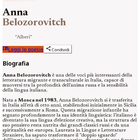
Anna
Belozorovitch
“
Alberi
”
menu_book
share
Leggi le poesie
Condividi
Biografia
Anna Belozorovitch
è una delle voci più interessanti della
letteratura migrante e transculturale in Italia, capace di
muoversi tra la profondità dell'anima russa e la sensibilità
della lingua italiana.
Nata a
Mosca nel 1983
, Anna Belozorovitch si è trasferita
in Italia all'età di otto anni, stabilendosi inizialmente in Sicilia
e successivamente a Roma. Questa migrazione infantile ha
segnato profondamente la sua identità linguistica: l'italiano è
diventato la sua lingua d'elezione creativa, ma la struttura del
suo pensiero resta nutrita dai grandi classici russi e da una
spiritualità est-europea. Laureata in Lingue e Letterature
Straniere, ha saputo trasformare il "doppio sguardo"