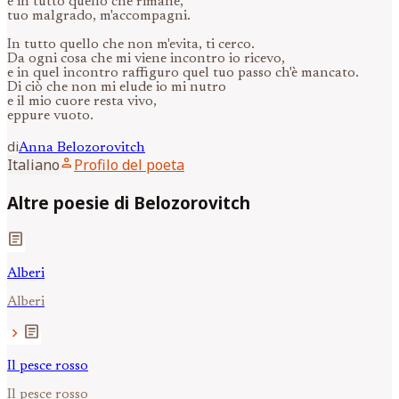
e in tutto quello che rimane,
tuo malgrado, m'accompagni.
In tutto quello che non m'evita, ti cerco.
Da ogni cosa che mi viene incontro io ricevo,
e in quel incontro raffiguro quel tuo passo ch'è mancato.
Di ciò che non mi elude io mi nutro
e il mio cuore resta vivo,
eppure vuoto.
di
Anna
Belozorovitch
person
Italiano
Profilo del poeta
Altre poesie di Belozorovitch
article
Alberi
Alberi
article
chevron_right
Il pesce rosso
Il pesce rosso