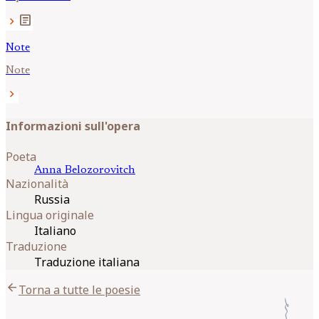
article
chevron_right
Note
Note
chevron_right
Informazioni sull'opera
Poeta
Anna
Belozorovitch
Nazionalità
Russia
Lingua originale
Italiano
Traduzione
Traduzione italiana
arrow_back
Torna a tutte le poesie