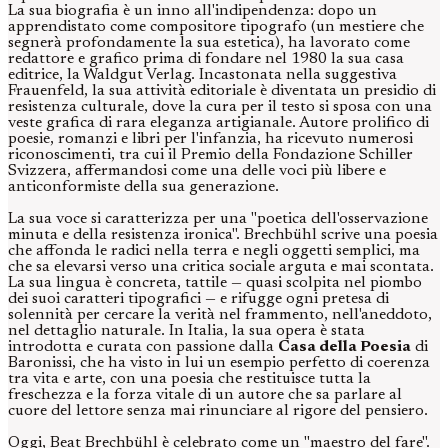
La sua biografia è un inno all'indipendenza: dopo un
apprendistato come compositore tipografo (un mestiere che
segnerà profondamente la sua estetica), ha lavorato come
redattore e grafico prima di fondare nel 1980 la sua casa
editrice, la Waldgut Verlag. Incastonata nella suggestiva
Frauenfeld, la sua attività editoriale è diventata un presidio di
resistenza culturale, dove la cura per il testo si sposa con una
veste grafica di rara eleganza artigianale. Autore prolifico di
poesie, romanzi e libri per l'infanzia, ha ricevuto numerosi
riconoscimenti, tra cui il Premio della Fondazione Schiller
Svizzera, affermandosi come una delle voci più libere e
anticonformiste della sua generazione.
La sua voce si caratterizza per una "poetica dell'osservazione
minuta e della resistenza ironica". Brechbühl scrive una poesia
che affonda le radici nella terra e negli oggetti semplici, ma
che sa elevarsi verso una critica sociale arguta e mai scontata.
La sua lingua è concreta, tattile — quasi scolpita nel piombo
dei suoi caratteri tipografici — e rifugge ogni pretesa di
solennità per cercare la verità nel frammento, nell'aneddoto,
nel dettaglio naturale. In Italia, la sua opera è stata
introdotta e curata con passione dalla
Casa della Poesia
di
Baronissi, che ha visto in lui un esempio perfetto di coerenza
tra vita e arte, con una poesia che restituisce tutta la
freschezza e la forza vitale di un autore che sa parlare al
cuore del lettore senza mai rinunciare al rigore del pensiero.
Oggi, Beat Brechbühl è celebrato come un "maestro del fare".