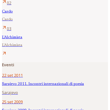
arrow_outward
02
Cardo
Cardo
arrow_outward
03
L'Alchimista
L'Alchimista
arrow_outward
Eventi
22 set 2011
Sarajevo 2011. Incontri internazionali di poesia
Sarajevo
25 set 2009