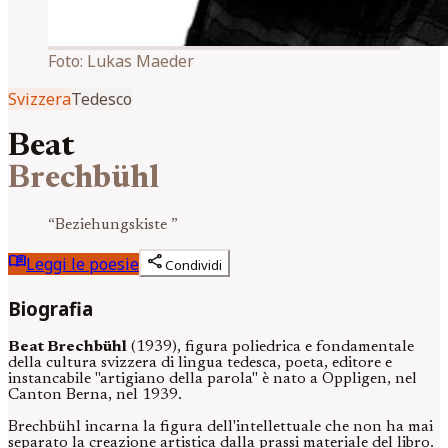
Foto:
Lukas Maeder
Svizzera
Tedesco
Beat
Brechbühl
“
Beziehungskiste
”
menu_book
share
Leggi le poesie
Condividi
Biografia
Beat Brechbühl
(1939), figura poliedrica e fondamentale
della cultura svizzera di lingua tedesca, poeta, editore e
instancabile "artigiano della parola" è nato a Oppligen, nel
Canton Berna, nel 1939.
Brechbühl incarna la figura dell'intellettuale che non ha mai
separato la creazione artistica dalla prassi materiale del libro.