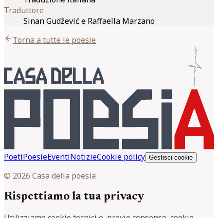
Traduttore
Sinan Gudžević e Raffaella Marzano
arrow_back
Torna a tutte le poesie
Poeti
Poesie
Eventi
Notizie
Cookie policy
Gestisci cookie
© 2026 Casa della poesia
Rispettiamo la tua privacy
Utilizziamo cookie tecnici e, previo consenso, cookie