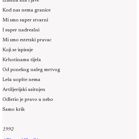
Između sna i jave
Kod nas nema granice
Mi smo super stvarni
I super nadrealni
Mi smo estetski pravac
Koji se ispisuje
Krhotinama tijela
Od ponekog našeg mrtvog
Leša uopšte nema
Artiljerijski usitnjen
Odletio je pravo u nebo
Samo krik
1992