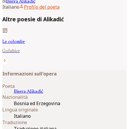
di
Bisera
Alikadić
person
Italiano
Profilo del poeta
Altre poesie di Alikadić
article
Le colombe
Golubice
chevron_right
Informazioni sull'opera
Poeta
Bisera
Alikadić
Nazionalità
Bosnia ed Erzegovina
Lingua originale
Italiano
Traduzione
Traduzione italiana