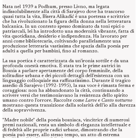
Nata nel 1939 a Podhum, presso Livno, ma legata
indissolubilmente alla città di Sarajevo dove ha trascorso
quasi tutta la vita, Bisera Alikadić è una poetessa e scrittrice
che ha rivoluzionato la figura della donna nella letteratura
balcanica. In un contesto spesso dominato da toni epici o
patriarcali, lei ha introdotto una modernità vibrante, fatta di
vita quotidiana, desiderio e indipendenza. Ha lavorato per
anni come bibliotecaria, coltivando parallelamente una
produzione letteraria vastissima che spazia dalla poesia per
adulti a quella per bambini, fino al romanzo.
La sua poetica è caratterizzata da un'ironia sottile e da una
profonda onestà emotiva. È stata tra le prime autrici in
Bosnia a parlare apertamente del corpo femminile, della
solitudine urbana e dei piccoli dettagli dell'esistenza con un
linguaggio colloquiale ma raffinatissimo. Durante il tragico
assedio di Sarajevo (1992-1995), la sua voce è rimasta ferma e
coraggiosa: non ha abbandonato la città, continuando a
scrivere versi che testimoniavano la resistenza dello spirito
umano contro l'orrore. Raccolte come
Larve
e
Canto notturno
mostrano questa transizione dalla solarità dell'io alla durezza
della sopravvivenza.
"Madre nobile" della poesia bosniaca, vincitrice di numerosi
premi nazionali, resta un simbolo di eleganza intellettuale e
di fedeltà alle proprie radici urbane, dimostrando che la
poesia può essere, allo stesso tempo, un atto di estrema