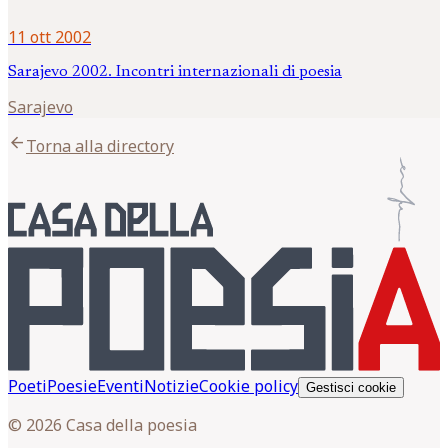
11 ott 2002
Sarajevo 2002. Incontri internazionali di poesia
Sarajevo
arrow_back
Torna alla directory
Poeti
Poesie
Eventi
Notizie
Cookie policy
Gestisci cookie
© 2026 Casa della poesia