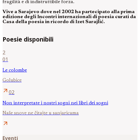
fragilità e di indistruttibile forza.
Vive a Sarajevo dove nel 2002 ha partecipato alla prima
edizione degli Incontri internazionali di poesia curati da
Casa della poesia in ricordo di Izet Sarajlić.
Poesie disponibili
2
01
Le colombe
Golubice
arrow_outward
02
Non interpretate i nostri sogni nei libri dei sogni
Naše snove ne čitajte u sanjaricama
arrow_outward
Eventi