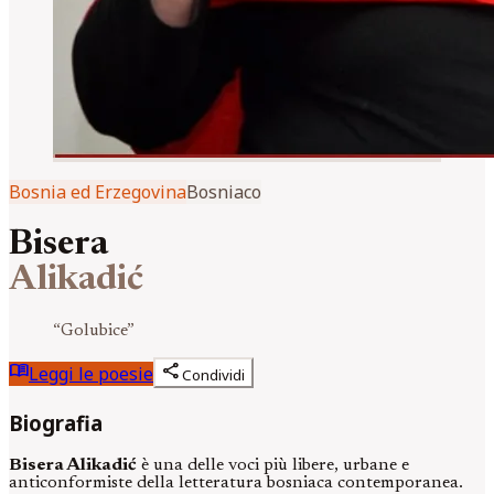
Bosnia ed Erzegovina
Bosniaco
Bisera
Alikadić
“
Golubice
”
menu_book
share
Leggi le poesie
Condividi
Biografia
Bisera Alikadić
è una delle voci più libere, urbane e
anticonformiste della letteratura bosniaca contemporanea.