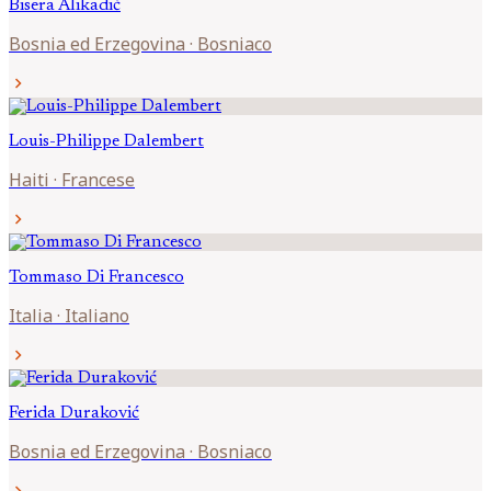
Bisera
Alikadić
Bosnia ed Erzegovina
·
Bosniaco
chevron_right
Louis-Philippe
Dalembert
Haiti
·
Francese
chevron_right
Tommaso
Di Francesco
Italia
·
Italiano
chevron_right
Ferida
Duraković
Bosnia ed Erzegovina
·
Bosniaco