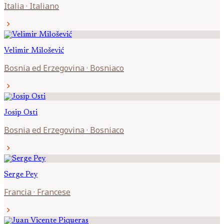
Italia
·
Italiano
chevron_right
Velimir
Milošević
Bosnia ed Erzegovina
·
Bosniaco
chevron_right
Josip
Osti
Bosnia ed Erzegovina
·
Bosniaco
chevron_right
Serge
Pey
Francia
·
Francese
chevron_right