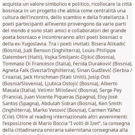
acquista un valore simbolico e politico, ricollocare la città
bosniaca in un progetto che abbia come centralità una
cultura dell’incontro, dello scambio e della fratellanza. I
poeti partecipanti all’evento provengono da varie parti
del mondo e sono stati amici e collaboratori del grande
poeta bosniaco e incontreranno altri poeti bosniaci o
della ex-Yugoslavia. Tra i poeti invitati: Bisera Alikadić
(Bosnia), Judi Benson (Inghilterra), Louis-Philippe
Dalembert (Haiti), Vojka Smiljanic-Djikić (Bosnia),
Tommaso Di Francesco (Italia), Ferida Duraković (Bosnia),
Agneta Falk (Svezia/Inghilterra), Sinan Gudžević (Serbia /
Croazia), Jack Hirschman (Stati Uniti), Josip Osti
(Bosnia/Slovenia), Ljubica Ostojić (Bosnia), Alberto
Masala (Italia), Velimir Milošević (Bosnia), Serge Pey
(Francia), Juan Vicente Piqueras (Spagna), Eloy José
Santos (Spagna), Abdulah Sidran (Bosnia), Ken Smith
(Inghilterra), Marko Vesović (Bosnia), Carmen Yáñez
(Cile). Oltre al reading internazionale altri avvenimenti:
l’esposizione di Mario Boccia “I volti di Izet”, la consegna
della cittadinanza onoraria salernitana consegnata alla