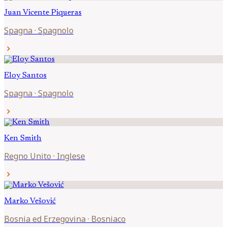
Juan Vicente
Piqueras
Spagna
·
Spagnolo
chevron_right
Eloy
Santos
Spagna
·
Spagnolo
chevron_right
Ken
Smith
Regno Unito
·
Inglese
chevron_right
Marko
Vešović
Bosnia ed Erzegovina
·
Bosniaco