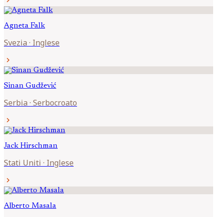
chevron_right
Agneta
Falk
Svezia
·
Inglese
chevron_right
Sinan
Gudžević
Serbia
·
Serbocroato
chevron_right
Jack
Hirschman
Stati Uniti
·
Inglese
chevron_right
Alberto
Masala