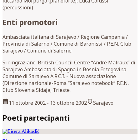
Riccardo Morpurgo (pianoforte), Luca Colussi
(percussioni)
Enti promotori
Ambasciata italiana di Sarajevo / Regione Campania /
Provincia di Salerno / Comune di Baronissi / P.E.N. Club
Sarajevo / Comune di Salerno.
Si ringraziano: British Council Centre “André Malraux” di
Sarajevo Ambasciata di Spagna in Bosnia Erzegovina
Comune di Sarajevo A.R.C.I. - Nuova associazione
(Direzione nazionale-Roma “Sarajevo notebook” P.E.N.
Club Slovenia Sidaja, Trieste.
calendar_month
location_on
11 ottobre 2002
- 13 ottobre 2002
Sarajevo
Poeti partecipanti