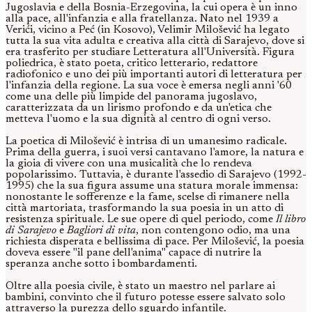
Jugoslavia e della Bosnia-Erzegovina, la cui opera è un inno
alla pace, all'infanzia e alla fratellanza. Nato nel 1939 a
Verići, vicino a Peć (in Kosovo), Velimir Milošević ha legato
tutta la sua vita adulta e creativa alla città di Sarajevo, dove si
era trasferito per studiare Letteratura all'Università. Figura
poliedrica, è stato poeta, critico letterario, redattore
radiofonico e uno dei più importanti autori di letteratura per
l'infanzia della regione. La sua voce è emersa negli anni '60
come una delle più limpide del panorama jugoslavo,
caratterizzata da un lirismo profondo e da un'etica che
metteva l'uomo e la sua dignità al centro di ogni verso.
La poetica di Milošević è intrisa di un umanesimo radicale.
Prima della guerra, i suoi versi cantavano l'amore, la natura e
la gioia di vivere con una musicalità che lo rendeva
popolarissimo. Tuttavia, è durante l'assedio di Sarajevo (1992-
1995) che la sua figura assume una statura morale immensa:
nonostante le sofferenze e la fame, scelse di rimanere nella
città martoriata, trasformando la sua poesia in un atto di
resistenza spirituale. Le sue opere di quel periodo, come
Il libro
di Sarajevo
e
Bagliori di vita
, non contengono odio, ma una
richiesta disperata e bellissima di pace. Per Milošević, la poesia
doveva essere "il pane dell'anima" capace di nutrire la
speranza anche sotto i bombardamenti.
Oltre alla poesia civile, è stato un maestro nel parlare ai
bambini, convinto che il futuro potesse essere salvato solo
attraverso la purezza dello sguardo infantile.