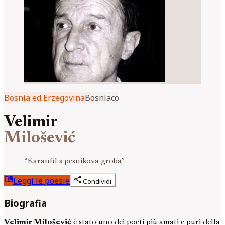
Bosnia ed Erzegovina
Bosniaco
Velimir
Milošević
“
Karanfil s pesnikova groba
”
menu_book
share
Leggi le poesie
Condividi
Biografia
Velimir Milošević
è stato uno dei poeti più amati e puri della