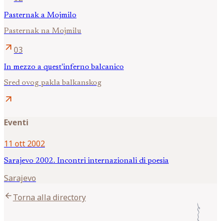
Pasternak a Mojmilo
Pasternak na Mojmilu
arrow_outward
03
In mezzo a quest'inferno balcanico
Sred ovog pakla balkanskog
arrow_outward
Eventi
11 ott 2002
Sarajevo 2002. Incontri internazionali di poesia
Sarajevo
arrow_back
Torna alla directory