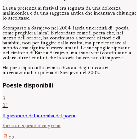
La sua presenza ai festival era segnata da una dolcezza
malinconica e da una saggezza antica che incantava chiunque
lo ascoltasse.
Scomparso a Sarajevo nel 2004, lascia un'eredità di "poesia
come preghiera laica". È ricordato come il poeta che, nel
mezzo dell'orrore, ha continuato a scrivere di fiori e di
bambini, non per fuggire dalla realtà, ma per ricordare al
mondo cosa significhi essere umani. Le sue spoglie riposano
nel cimitero di Bare a Sarajevo, ma i suoi versi continuano a
volare oltre i confini che la storia ha cercato di imporre.
Ha partecipato alla prima edizione degli Incontri
internazionali di poesia di Sarajevo nel 2002.
Poesie disponibili
3
01
Il garofano dalla tomba del poeta
Karanfil s pesnikova groba
arrow_outward
02