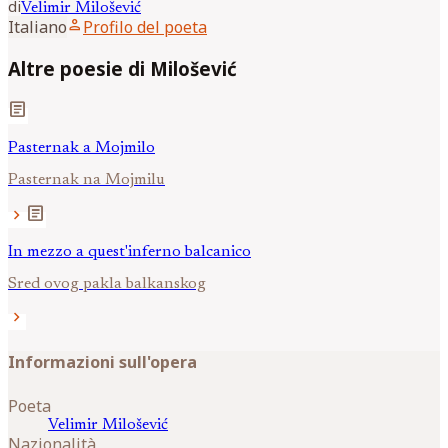
di
Velimir
Milošević
person
Italiano
Profilo del poeta
Altre poesie di Milošević
article
Pasternak a Mojmilo
Pasternak na Mojmilu
article
chevron_right
In mezzo a quest'inferno balcanico
Sred ovog pakla balkanskog
chevron_right
Informazioni sull'opera
Poeta
Velimir
Milošević
Nazionalità