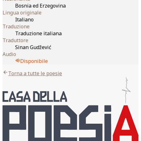
Bosnia ed Erzegovina
Lingua originale
Italiano
Traduzione
Traduzione italiana
Traduttore
Sinan Gudžević
Audio
volume_up
Disponibile
arrow_back
Torna a tutte le poesie