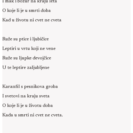
I mak i božur na kraju leta
O koje li je u smrti doba
Kad u životu ni cvet ne cveta
Ruže su ptice i ljubičice
Leptiri u vrtu koji ne vene
Ruže su ljupke devojčice
U te leptire zaljubljene
Karanfil s pesnikova groba
I svetovi na kraju sveta
O koje li je u životu doba
Kada u smrti ni cvet ne cveta.