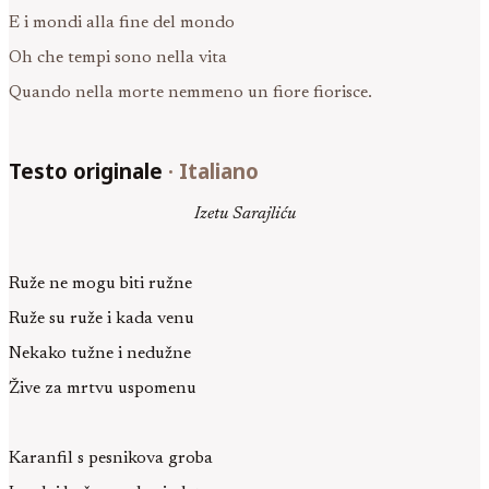
E i mondi alla fine del mondo
Oh che tempi sono nella vita
Quando nella morte nemmeno un fiore fiorisce.
Testo originale
·
Italiano
Izetu Sarajliću
Ruže ne mogu biti ružne
Ruže su ruže i kada venu
Nekako tužne i nedužne
Žive za mrtvu uspomenu
Karanfil s pesnikova groba